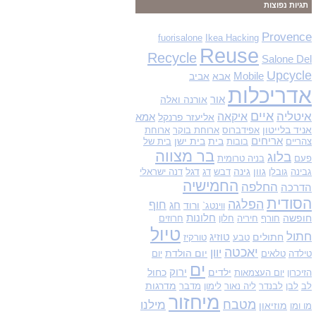
תגיות נפוצות
ו
ש
Provence
fuorisalone
Ikea Hacking
Reuse
:
Recycle
Salone Del
Upcycle
Mobile
אבא
אביב
אדריכלות
אור
אורנה ואלה
איים
איטליה
איקאה
אליעזר פרנקל
אמא
אניד בלייטון
אפידברוס
ארוחת בוקר
ארוחת
אריחים
בית
בית ישן
צהריים
בובות
בית של
בר מצווה
בלוג
פעם
בניה טרומית
גוון
גינה
דגל
גבינה
גובלן
דבש
דג
דנה ישראלי
החמישיה
החלפה
הדרכה
הסודית
הפלגה
חוף
ורוד
חג
ווינטג`
חופשה
חלונות
חורף
חיריה
חלון
חרוזים
טיול
חתול
חתולים
טוזיג
טבע
טורקיז
יאכטה
יוון
יום הולדת
טילדה
טלאים
יום
ים
ילדים
ירוק
כחול
הזיכרון
יום העצמאות
מדרגות
לב
לבן
לבנדר
ליה נאור
לימון
מדבר
מיחזור
מטבח
מילנו
מוזיאון
מו ומו