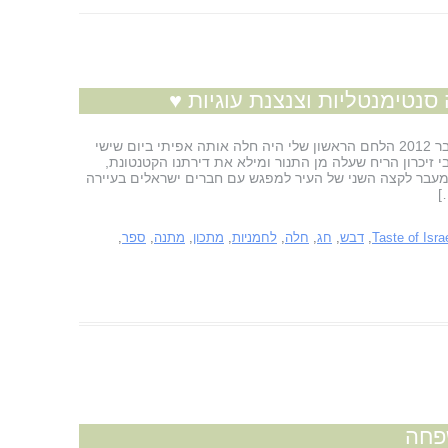
נטימנטליות וצנצנת עוגיות ♥
פורסם לראשונה ב"תפוז" בתאריך 17 ספטמבר 2012 הלחם הראשון שלי היה חלה אותה אפיתי ביום שישי
י זיכרון הריח שעלה מן התנור ומילא את דירתנו הקטנטונת,
מעבר לקצה השני של העיר למפגש עם חברים ישראלים בעיירה
]
Taste of Isra
,
דבש
,
חג
,
חלה
,
לחמניות
,
מתכון
,
מתנה
,
ספר
,
פחה