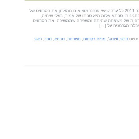
פורסם לראשונה ב"תפוז" בתאריך 12 אוקטובר 2011 כל ערב שישי אנחנו מוציאים מהארון את הסרוויס של
חגיגית. סבתא אלזה היא סבתו של אמיר, בעלי שיחיה,
יכרונות של משפחה שהיתה ומשפחה שממשיכה. את הסרוויס
בלה מגרמניה על […]
תגיות
דבש
,
ווינטג`
,
מפות רקומות
,
משפחה
,
סבתא
,
ספר
,
ראש