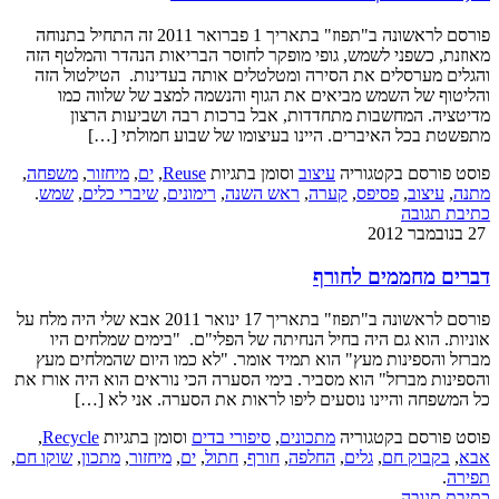
פורסם לראשונה ב"תפוז" בתאריך 1 פברואר 2011 זה התחיל בתנוחה
מאוזנת, כשפני לשמש, גופי מופקר לחוסר הבריאות הנהדר והמלטף הזה
והגלים מערסלים את הסירה ומטלטלים אותה בעדינות. הטילטול הזה
והליטוף של השמש מביאים את הגוף והנשמה למצב של שלווה כמו
מדיטציה. המחשבות מתחדדות, אבל ברכות רבה ושביעות הרצון
מתפשטת בכל האיברים. היינו בעיצומו של שבוע חמולתי […]
פוסט פורסם בקטגוריה
עיצוב
וסומן בתגיות
Reuse
,
ים
,
מיחזור
,
משפחה
,
מתנה
,
עיצוב
,
פסיפס
,
קערה
,
ראש השנה
,
רימונים
,
שיברי כלים
,
שמש
.
כתיבת תגובה
27 בנובמבר 2012
דברים מחממים לחורף
פורסם לראשונה ב"תפוז" בתאריך 17 ינואר 2011 אבא שלי היה מלח על
אוניות. הוא גם היה בחיל הנחיתה של הפלי"ם. "בימים שמלחים היו
מברזל והספינות מעץ" הוא תמיד אומר. "לא כמו היום שהמלחים מעץ
והספינות מברזל" הוא מסביר. בימי הסערה הכי נוראים הוא היה אורז את
כל המשפחה והיינו נוסעים ליפו לראות את הסערה. אני לא […]
פוסט פורסם בקטגוריה
מתכונים
,
סיפורי בדים
וסומן בתגיות
Recycle
,
אבא
,
בקבוק חם
,
גלים
,
החלפה
,
חורף
,
חתול
,
ים
,
מיחזור
,
מתכון
,
שוקו חם
,
תפירה
.
כתיבת תגובה