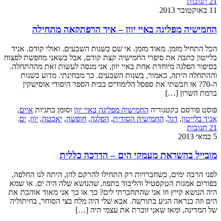
21 תגובות
11 באוקטובר 2013
החמישיה מפליגה באיי יוון – איך הרפתקאה מתחילה
הכל התחיל מזמן. מאוד מזמן. אי שם בשנות השבעים. ואולי קודם. אניד
בלייטון כתבה את סיפרי החמישיה קצת קודם, אבל כשאני מחפשת לפצוח
בסיפור הפלגה מיוחדת אחת באיי יוון, אני מנסה לעשות זאת מההתחלה.
וההתחלה היתה, כאמור, בשנות השבעים. כך מבחינתי. מדוע בשנות
ה-70? אז חבשתי את ספסל הלימודים בבית הספר היסודי אוסישקין
ברמת השרון […]
פוסט פורסם בקטגוריה
החמישיה מפליגה באיי יוון
וסומן בתגיות
איים
,
אניד בלייטון
,
דגל
,
החמישיה הסודית
,
הפלגה
,
חופשה
,
יאכטה
,
יוון
,
ים
.
21 תגובות
5 במאי 2013
מובייל בהשראת מעמקי הים – הדרכה כללית
לפני הרבה ימים, כשחברויות רק התחילו להרקם להן, היתה לנו החלפה,
בפורום אמנות הטקסטיל והליבוד בתפוז, שהנושא שלה היה ים. או שמא
היה הנושא קייץ וזו אני שהתחברתי לים? כך או כך אני מאוד אוהבת את
הים וזה כנראה הגיע בתורשה. אבא שלי היה מלח בצי הסוחר, בחיתוליה
של המדינה, ומאז שאני זוכרת את עצמי היה […]