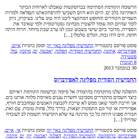
הרשומה הקודמת הסתיימה בברוסקטות שאכלנו לארוחת הבוקר
האחרונה בלב ים. היום הוא היום השביעי להרפתקאתנו הנפלאה ולמרות
השמיים הקודרים והחופש המתקצר ליבנו היה טוב עלינו. בעיקרון, ניתן
לומר שהיום הזה עומד להצטיין מבחינה גסטרונומית ולמי שאיבד את
הספירה, מדובר ביום שישי בשבוע ונכון לנו ערב שבת מיוחד. הרוח היתה
חזקה, הים היה גבוה, הגלים טלטלו […]
פוסט פורסם בקטגוריה
החמישיה מפליגה באיי יוון
וסומן בתגיות
איים
,
אפידברוס
,
אתונה
,
החמישיה הסודית
,
הפלגה
,
יאכטה
,
ים
,
מתכון
,
נמל
,
פשטידה
.
8 תגובות
30 בנובמבר 2013
החמישיה הסודית מפליגה לאפידברוס
ההפלגה שלנו מתקדמת בהתמדה אל סיומה וברשומה הקודמת ראיתם
כיצד השמים מתקדרים מסביבנו וחשרת עננים מאיימת מלווה אותנו בים.
אני חייבת לומר שאני ממש לא שייכת לקבוצת האנשים שמחבבים חורף,
אפרוריות או קור וגם התמונות יוצאות, בדרך כלל, פחות טובות. עם זאת,
חבורת ספנינו היתה כל כך מרנינה עד שלא הקדשתי תשומת לב לעובדה
שהייתי […]
פוסט פורסם בקטגוריה
החמישיה מפליגה באיי יוון
וסומן בתגיות
אי
,
איים
,
אפידברוס
,
ברוסקטה
,
החמישיה הסודית
,
הפלגה
,
יאכטה
,
יוון
,
ים
,
מתכון
,