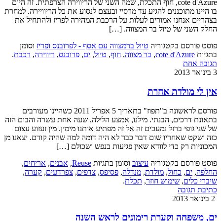
cote d'Azure, חוף התכלת, שמה השני של הריווירה הצרפתית. זה היום
בו היינו מתוכננים להגיע עד מרסיי ובעצם לנסוע את כל הריוויירה. למחרת
בצהריים אנחנו אמורים לעלות על הרכבת המהירה לפריז ולהתחיל את
החלק השני של טיול בר המצווה. […]
פוסט פורסם בקטגוריה
טיול ברמצווה עם אסף - לפרובנס ופריז
וסומן
בתגיות
cote d'Azure
,
בר מצווה
,
חוף
,
טיול
,
ים
,
פרובנס
,
ריווירה
,
רכבת
.
תגובה אחת
3 בינואר 2013
אין לי מולדת אחרת
פורסם לראשונה ב"תפוז" בתאריך 5 אפריל 2011 כשהיינו מעורבים
בתאונת דרכים, הבנתי. מילנו, אמצע הלילה, שעה אחת עשרה והבום הזה
של שני גופי ברזל נמעכים זה אל זה מפתיע אותנו מימין. מין זעזוע עצום
כזה ושקט שאחריו שום דבר כבר לא היה דומה למה שהיה קודם. יצאנו מן
המכוניות רק כדי לוודא שאין פגיעות בנפש ושכולם […]
פוסט פורסם בקטגוריה
עיצוב
וסומן בתגיות
Reuse
,
אבנים
,
אריחים
,
החלפה
,
ים
,
כחול
,
מולדת
,
מנדלה
,
פסיפס
,
צדפים
,
צפרדעים
,
קערה
,
שיברי כלים
,
שימוש חוזר
,
תכלת
.
כתיבת תגובה
2 בינואר 2013
ים, משפחה וקערת רימונים לראש השנה