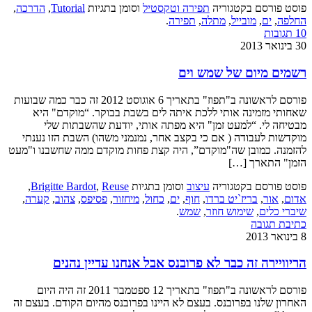
פוסט פורסם בקטגוריה
תפירה וטקסטיל
וסומן בתגיות
Tutorial
,
הדרכה
,
החלפה
,
ים
,
מובייל
,
מתלה
,
תפירה
.
10 תגובות
30 בינואר 2013
רשמים מיום של שמש וים
פורסם לראשונה ב"תפוז" בתאריך 6 אוגוסט 2012 זה כבר כמה שבועות
שאחותי מזמינה אותי ללכת איתה לים בשבת בבוקר. “מוקדם" היא
מבטיחה לי. “למעט זמן" היא מפתה אותי, יודעת שהשבתות שלי
מוקדשות לעבודה ( אם כי בקצב אחר, נמנמני משהו) השבת הזו נענתי
להזמנה. כמובן שה"מוקדם”, היה קצת פחות מוקדם ממה שחשבנו ו"מעט
הזמן" התארך […]
פוסט פורסם בקטגוריה
עיצוב
וסומן בתגיות
Reuse
,
Brigitte Bardot
,
אדום
,
אור
,
בריז`יט ברדו
,
חוף
,
ים
,
כחול
,
מיחזור
,
פסיפס
,
צהוב
,
קערה
,
שיברי כלים
,
שימוש חוזר
,
שמש
.
כתיבת תגובה
8 בינואר 2013
הריוויירה זה כבר לא פרובנס אבל אנחנו עדיין נהנים
פורסם לראשונה ב"תפוז" בתאריך 12 ספטמבר 2011 זה היה היום
האחרון שלנו בפרובנס. בעצם לא היינו בפרובנס מהיום הקודם. בעצם זה