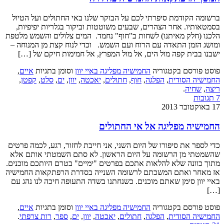
ברשומה הקודמת סיפרתי לכם על הבוקר שלנו באי החתולים ועל הטיול
בסמטאותיו. אחר הצהרים, שבעים משוטטות וביקור בגלריות יפיפיות,
הלכנו (חלק מאיתנו) לשחות ב"חוף" נחמד. המים צלולים והשמש מלטפת
ומושג הזמן התאדה עם הרוח ועם השמש. וכדי לנוח קצת מן המנוחה –
ישבנו בבית קפה מול הים, אל מול המפרץ, אל חמימות חיקם של […]
פוסט פורסם בקטגוריה
החמישיה מפליגה באיי יוון
וסומן בתגיות
איים
,
החמישיה הסודית
,
הפלגה
,
חוף
,
חתולים
,
יאכטה
,
יוון
,
ים
,
סלט
,
קפטן
,
ריצה
,
שחיה
.
7 תגובות
17 באוקטובר 2013
החמישיה מפליגה אל אי החתולים
כדי לספר את סיפורו של היום השני, אני חייבת לחזור, רגע, לכמה פרטים
שהשמטתי מן הרשומה על היום הראשון. לא סתם השמטתי אותם אלא
מתוך כוונה שלא להלאות אתכם בפרטים "ימיים" בטרם היותכם מוכנים.
אז מאחר ואתם המשכתם לרשומה השנייה בסדרת הרפתקאות החמישיה
באיי יוון סימן שאתם מוכנים. כשנחתנו בשדה התעופה חיכה לנו נהג עם
[…]
פוסט פורסם בקטגוריה
החמישיה מפליגה באיי יוון
וסומן בתגיות
איים
,
החמישיה הסודית
,
הפלגה
,
חתולים
,
יאכטה
,
יוון
,
ים
,
ספר
,
רות צרפתי
.