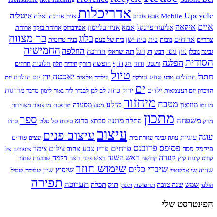
אדריכלות
Upcycle
איטליה
Mobile
אור
אבא
אביב
אורנה ואלה
איים
איקאה
אמא
אליעזר פרנקל
אניד בלייטון
אפידברוס
ארוחת בוקר
ארוחת
בר מצווה
בלוג
אריחים
צהריים
בובות
בית
בית ישן
בית של פעם
בניה טרומית
החמישיה
החלפה
הדרכה
גבינה
גובלן
גוון
גינה
דבש
דג
דגל
דנה ישראלי
הסודית
הפלגה
חוף
חג
חלונות
ווינטג`
ורוד
חופשה
חורף
חיריה
חלון
חרוזים
טיול
חתול
יאכטה
יוון
טוזיג
חתולים
טבע
טורקיז
טילדה
טלאים
יום הולדת
יום
ים
ירוק
הזיכרון
יום העצמאות
ילדים
כחול
לב
לבן
לבנדר
ליה נאור
לימון
מדבר
מדרגות
מיחזור
מטבח
מילנו
מו ומו
מוזיאון
מסע
מסעדה
מרפסת
מרצפות מצויירות
מתכון
ספר
משפחה
מתנה
מתלה
מרק
סבתא
סדנא
סיכום
סל
סלט
סתיו
עיצוב
עיצוב פנים
עוגה
עוגיות
עוגת גבינה
עוזרת בית
עצים
פורים
פרובנס
פסיפס
פרחים
פריז
צבע
צילום
צימר
פיקניק
צהוב
פסח
ציפורים
צל
קערה
ראש השנה
קורס
קינוח
קיץ
קרושה
ראש פינה
ריצה
רקמה
שבועות
שחור
שימוש חוזר
שיברי כלים
שיפוץ
שחיה
שי אפשטיין
שיר
שמיכה
שמיל
תפירה
תערוכה
תיק
תכלת
הולנד
שמש
שנה טובה
תחפושת
תינוק
הפינטרסט שלי