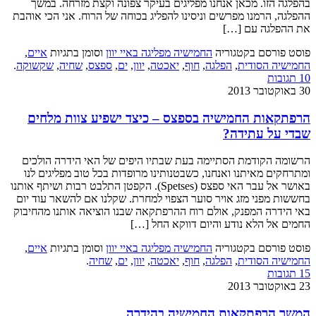
בהפלגה הזו. מכאן אנחנו מפליגים בעיקר צפונה וקצת מזרחה. במשך
ההפלגה, הרמנו מפרשים וניסינו להפליג בכוחה של הרוח. אני הכי אוהבת
את ההפלגה עם […]
פוסט פורסם בקטגוריה
החמישיה מפליגה באיי יוון
וסומן בתגיות
איים
,
החמישיה הסודית
,
הפלגה
,
חוף
,
יאכטה
,
יוון
,
ים
,
ספצס
,
שחיה
,
שקשוקה
.
10 תגובות
30 באוקטובר 2013
הרפתקאות החמישיה בספצס – כיצד ישפיע צוות מלחים
שבדי על עתידה?
הרשומה הקודמת הסתיימה בעת שבתיו היפים של האי הידרה הולכים
ומתרחקים מאיתנו ואנחנו, כשבטנותינו מרופדות בכל טוב מפליגים לנו
באושר אל עבר האי ספצס (Spetses). הקפטן התלבט רבות ושיתף אותנו
בחששות מפני מזג אויר סוער הצפוי למחרת. שקלנו אם להשאר עוד יום
באי הידרה המפנק, אולם רוח ההרפתקאה שבנו הוציאה אותנו מהחיבוק
החמים אל הלא נודע והיום דווקא החל […]
פוסט פורסם בקטגוריה
החמישיה מפליגה באיי יוון
וסומן בתגיות
איים
,
החמישיה הסודית
,
הפלגה
,
חוף
,
יאכטה
,
יוון
,
ים
,
שחיה
.
15 תגובות
23 באוקטובר 2013
המשך הרפתקאות החמישיה בהידרה