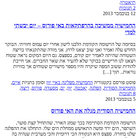
תיאטרון
.
2 תגובות
12 בנובמבר 2013
החמישיה ממשיכה בהרפתקאות באי פורוס – יום יבשתי
למדי
בסיומה של הרשומה הקודמת הלכנו לישון אחרי יום עמוס וחוויתי. הבוקר
החדש עלה ואמיר ואני שוב יצאנו לרוץ. אני מודה שהתקנאתי בריצה
השטוחה שהיתה לאמיר יום קודם, בספצס. גם היום המקום נראה שטוח
ויצאנו לנו חרישיים בבוקר שלא להעיר את שאר החברים. אני חייבת
להודות ששוב המפה שיקרה והיו מספר מישורים שטוחים אך בזוויות
נוראות.. תוך […]
פוסט פורסם בקטגוריה
החמישיה מפליגה באיי יוון
וסומן בתגיות
איים
,
החמישיה הסודית
,
הפלגה
,
יאכטה
,
יוון
,
ים
,
מסעדה
,
פורוס
,
ריצה
.
8 תגובות
5 בנובמבר 2013
החמישיה הסודית מגלה את האי פורוס
הרשומה הקודמת הסתיימה בכך שמזג האויר, שהתחיל קצת סוער,
השתפר, הים ירד ומשה התאושש ממחלת הים שלו. התחלנו את ההפלגה
שלנו בחזרה. ספצס היא הנקודה הכי דרומית והכי מערבית שנהיה בה