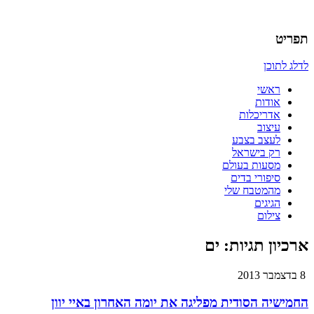
אדריכלות, עיצוב, יצירה,
כמו אויר לנשימה – בלוג של
תפריט
אדריכלית
לדלג לתוכן
ראשי
אודות
אדריכלות
עיצוב
לעצב בצבע
רק בישראל
מסעות בעולם
סיפורי בדים
מהמטבח שלי
הגיגים
צילום
ארכיון תגיות:
ים
8 בדצמבר 2013
החמישיה הסודית מפליגה את יומה האחרון באיי יוון