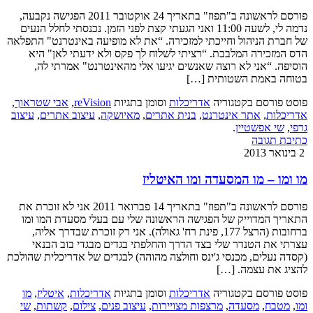
פורסם לראשונה ב"תפוז" בתאריך 24 אוקטובר 2011 הפגישה נקבעה,
נדמה לי, לשעה 11:00 ואני הגעתי קצת לפני הזמן. נכנסתי לחלל הנעים
של חברת הניהול וחייכתי למזכירה. “את לא מופיעה באינטרנט" התפלאה
הדס המזכירה המלבבת. “רציתי לשלוח לך פקס ולא ידעתי לאן" היא
הוסיפה. “אני לא רוצה שאנשים יגיעו אלי מהאינטרנט" אמרתי לה,
בטוחה באמת השטותית […]
פוסט פורסם בקטגוריה
אדריכלות
וסומן בתגיות
reVision
,
אבי שטראוך
,
אדריכלות
,
אתר אינטרנט
,
בנית אתרים
,
מאיושקה
,
עיצוב אתרים
,
עיצוב
גרפי
,
שי אפשטיין
.
כתיבת תגובה
2 בינואר 2013
מו ומו – מו המסעדה ומו האיטליז
פורסם לראשונה ב"תפוז" בתאריך 14 פברואר 2011 אני לא זוכרת את
התאריך המדוייק של הפגישה הראשונה שלי עם בעלי מסעדת המו ומו
ברחובות (הרצל 177, פינת רח' גאולה). אני רק זוכרת שבדרך אליה,
עצרתי את הטנדר שלי בצד הדרך והחלפתי בגדים מבגדי בוב הבנאי
(קסדה נעלים, מכנסי ג'ינס וחולצה מהוהה) לבגדים של אדריכלית שהולכת
להציג את עצמה. […]
פוסט פורסם בקטגוריה
אדריכלות
וסומן בתגיות
אדריכלות
,
איטליז
,
מו
ומו
,
מטבח
,
מסעדה
,
מרצפות מצויירות
,
עיצוב פנים
,
צילום
,
קשתות
,
שי