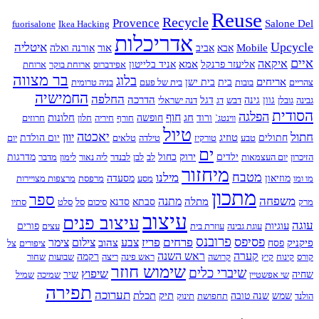
Reuse
Recycle
Provence
Salone Del
fuorisalone
Ikea Hacking
אדריכלות
Upcycle
איטליה
Mobile
אור
אבא
אביב
אורנה ואלה
איים
איקאה
אמא
אליעזר פרנקל
אניד בלייטון
אפידברוס
ארוחת בוקר
ארוחת
בר מצווה
בלוג
אריחים
צהריים
בובות
בית
בית ישן
בית של פעם
בניה טרומית
החמישיה
החלפה
הדרכה
גבינה
גובלן
גוון
גינה
דבש
דג
דגל
דנה ישראלי
הסודית
הפלגה
חוף
חג
חלונות
ווינטג`
ורוד
חופשה
חורף
חיריה
חלון
חרוזים
טיול
חתול
יאכטה
יוון
טוזיג
חתולים
טבע
טורקיז
טילדה
טלאים
יום הולדת
יום
ים
ירוק
הזיכרון
יום העצמאות
ילדים
כחול
לב
לבן
לבנדר
ליה נאור
לימון
מדבר
מדרגות
מיחזור
מטבח
מילנו
מו ומו
מוזיאון
מסע
מסעדה
מרפסת
מרצפות מצויירות
מתכון
ספר
משפחה
מתנה
מתלה
מרק
סבתא
סדנא
סיכום
סל
סלט
סתיו
עיצוב
עיצוב פנים
עוגה
עוגיות
עוגת גבינה
עוזרת בית
עצים
פורים
פרובנס
פסיפס
פרחים
פריז
צבע
צילום
צימר
פיקניק
צהוב
פסח
ציפורים
צל
קערה
ראש השנה
קורס
קינוח
קיץ
קרושה
ראש פינה
ריצה
רקמה
שבועות
שחור
שימוש חוזר
שיברי כלים
שיפוץ
שחיה
שי אפשטיין
שיר
שמיכה
שמיל
תפירה
תערוכה
תיק
תכלת
הולנד
שמש
שנה טובה
תחפושת
תינוק