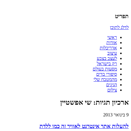
אדריכלות, עיצוב, יצירה,
כמו אויר לנשימה – בלוג של
תפריט
אדריכלית
לדלג לתוכן
ראשי
אודות
אדריכלות
עיצוב
לעצב בצבע
רק בישראל
מסעות בעולם
סיפורי בדים
מהמטבח שלי
הגיגים
צילום
ארכיון תגיות:
שי אפשטיין
9 בינואר 2013
להעלות אתר אינטרנט לאוויר זה כמו ללדת