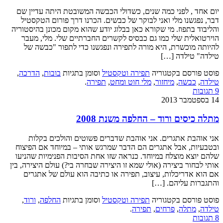
יום אחד , לפני כמה שנים, כשדולי הכבשה המשובטת היתה עדיין שם
דבר, נפגשנו מלי ואני לבוקר של כבשים. הכרנו דרך פורום הטקסטיל
והליבוד בתפוז. מי שקורא כאן בבלוג יודע שהוא מקום מכונן בהיסטוריה
הוירטואלית שלי כמו גם כבסיס לקשרים החברתיים שלי. מלי, מעבר
להיותה מוכשרת, היא מורה לתפירה ונפגשנו כדי לתפור "כבשה של
טילדה" טילדה […]
פוסט פורסם בקטגוריה
תפירה וטקסטיל
וסומן בתגיות
בובות
,
הדרכה
,
טילדה
,
כבשה
,
מיחזור
,
מלי חוט ומחט
,
תפירה
.
9 תגובות
14 בספטמבר 2013
מתלה כיסים ורוד – החלפה משנת 2008
אני אוהבת אתגרים. אני אוהבת שדברים פשוטים והולכים בקלות
ובטבעיות, אבל אתגרים הם הדבר שמרגש אותי – במיוחד אם הפיצוח
שלהם יוצא מוצלח במיוחד. כנראה שזו אחת הסיבות הפנימיות שהניעו
אותי לבחור ביצירה (אולי שמא זו היצירה שבחרה בי?) עולם היצירה, בין
אם הוא אדריכלות, עיצוב, תפירה או כתיבה הוא עולם של אתגרים
והתגברות עליהם. […]
פוסט פורסם בקטגוריה
תפירה וטקסטיל
וסומן בתגיות
החלפה
,
ורוד
,
טילדה
,
מתלה
,
פרחים
,
תפירה
.
8 תגובות