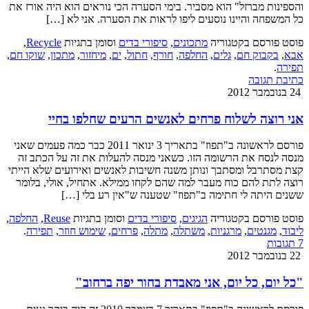
והספינות מברזל" הוא מסביר. בימי הסערה הכי נוראים הוא היה אורז את
כל המשפחה והיינו נוסעים ליפו לראות את הסערה. אני לא […]
פוסט פורסם בקטגוריה
מתכונים
,
סיפורי בדים
וסומן בתגיות
Recycle
,
אבא
,
בקבוק חם
,
גלים
,
החלפה
,
חורף
,
חתול
,
ים
,
מיחזור
,
מתכון
,
שוקו חם
,
תפירה
.
כתיבת תגובה
24 בנובמבר 2012
אני רוצה לשלוח פרחים לאנשים הרעים שחלפו בחיי
פורסם לראשונה ב"תפוז" בתאריך 3 ינואר 2011 כבר כמה פעמים שאני
מנסה לנסח את הרשומה הזו. כשאני מנסה להעלות את זה על הכתב זה
קצת מסתרבל ומסתבך ונותן משנה חשיבות לאנשים ואירועים שלא הייתי
רוצה לתת להם כוח מעבר למה שהם לקחו ממילא. אתחיל, אולי, בלומר
ששנים היתה לי חתימה ב"תפוז" שטענה ש"אין רע בלי […]
פוסט פורסם בקטגוריה
הגיגים
,
סיפורי בדים
וסומן בתגיות
Reuse
,
החלפה
,
ליבוד
,
מגנטים
,
מרגניות
,
משתלה
,
מתלה
,
פרחים
,
שימוש חוזר
,
תפירה
.
7 תגובות
22 בנובמבר 2012
"כל יום, כל יום, אני מאבדת בחור יפה ברחוב"