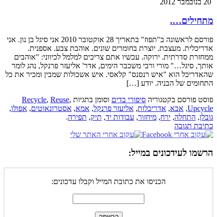
20 בנובמבר 2012
מתחילים….
פורסם לראשונה ב"תפוז" בתאריך 28 אוקטובר 2010 אני סיגל בן נון. אני
אדריכלית. מעצבת. יוצרת בחומרים שונים. אוהבת צבע. אספנית.
ממחזרת סדרתית. ירוקה. עכשיו אתם צריכים למלמל לכיווני: "אוהבים
אותך, סיגל…" מורי ורבי משכבר הימים, אדר' אליעזר פרנקל, נהג לומר
שהאדריכל הוא "איש רנסנס" קלאסי. איש אשכולות שמבין ומכיר את כל
התחומים של הבניה. יודע […]
פוסט פורסם בקטגוריה
סיפורי בדים
וסומן בתגיות
,
Reuse
,
Recycle
Upcycle
,
אבא
,
אדריכלות
,
אליעזר פרנקל
,
אמא
,
אסטרונאוטים
,
אפולו
,
גובלן
,
התחלה
,
ירח
,
מיחזור
,
עבודות יד
,
תיק
,
תפירה
.
כתיבת תגובה
הרשמו לעידכונים במייל:
הכניסו את כתובת המייל וקבלו עדכונים: