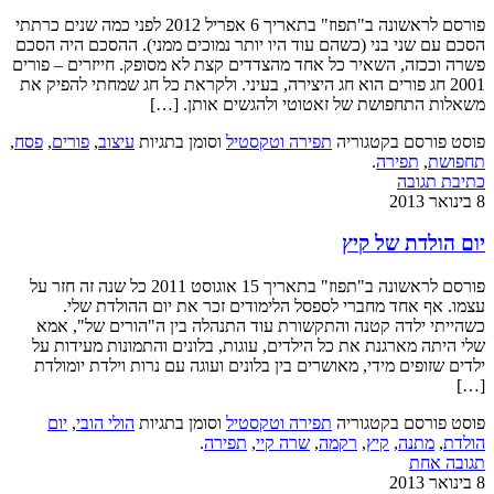
פורסם לראשונה ב"תפוז" בתאריך 6 אפריל 2012 לפני כמה שנים כרתתי
הסכם עם שני בני (כשהם עוד היו יותר נמוכים ממני). ההסכם היה הסכם
פשרה וככזה, השאיר כל אחד מהצדדים קצת לא מסופק. חייזרים – פורים
2001 חג פורים הוא חג היצירה, בעיני. ולקראת כל חג שמחתי להפיק את
משאלות התחפושת של זאטוטי ולהגשים אותן. […]
פוסט פורסם בקטגוריה
תפירה וטקסטיל
וסומן בתגיות
עיצוב
,
פורים
,
פסח
,
תחפושת
,
תפירה
.
כתיבת תגובה
8 בינואר 2013
יום הולדת של קיץ
פורסם לראשונה ב"תפוז" בתאריך 15 אוגוסט 2011 כל שנה זה חזר על
עצמו. אף אחד מחברי לספסל הלימודים זכר את יום ההולדת שלי.
כשהייתי ילדה קטנה והתקשורת עוד התנהלה בין ה"הורים של", אמא
שלי היתה מארגנת את כל הילדים, עוגות, בלונים והתמונות מעידות על
ילדים שזופים מידי, מאושרים בין בלונים ועוגה עם נרות וילדת יומולדת
[…]
פוסט פורסם בקטגוריה
תפירה וטקסטיל
וסומן בתגיות
הולי הובי
,
יום
הולדת
,
מתנה
,
קיץ
,
רקמה
,
שרה קיי
,
תפירה
.
תגובה אחת
8 בינואר 2013