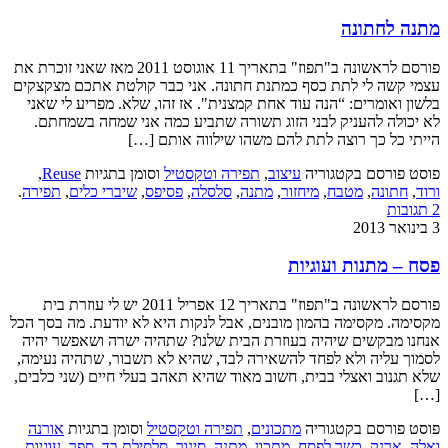
מתנה לחתונה
פורסם לראשונה ב"תפוז" בתאריך 11 אוגוסט 2011 מאז שאני זוכרת את
עצמי קשה לי לתת כסף כמתנת חתונה. אני כבר קולטת אתכם מצקצקים
בלשון ואומרים: “הנה עוד אחת קמצנית". אז זהו, שלא. מפריע לי שאני
לא יכולה להעניק לבני הזוג תשורה שתביע כמה אני שמחה בשמחתם.
הייתי כל כך רוצה לתת להם משהו שילווה אותם […]
פוסט פורסם בקטגוריה
עיצוב
,
תפירה וטקסטיל
וסומן בתגיות
Reuse
,
ורוד
,
חתונה
,
מטבח
,
מיחזור
,
מתנה
,
סלסלה
,
פסיפס
,
שיברי כלים
,
תפירה
.
2 תגובות
3 בינואר 2013
פסח – מתנות ועוגיות
פורסם לראשונה ב"תפוז" בתאריך 12 אפריל 2011 יש לי עוזרת בית
מקסימה. מקסימה בהמון מובנים, אבל לנקות היא לא יודעת. מה בסך הכל
אנחנו מבקשים שיהיה בעוזרת הבית שלנו? שתהיה ישרה ושאפשר יהיה
לסמוך עליה ולא לפחד להשאירה לבד, שהיא לא תשבור, שתהיה נעימה,
שלא תגנוב ואצלי בבית, חשוב מאוד שהיא תאהב בעלי חיים (שני כלבים,
[…]
פוסט פורסם בקטגוריה
מתכונים
,
תפירה וטקסטיל
וסומן בתגיות
אורנה
ואלה
,
ארנק
,
כשר לפסח
,
מתכון
,
מתנה
,
סינור
,
סלסילת בד
,
ספר
,
עוגיות
,