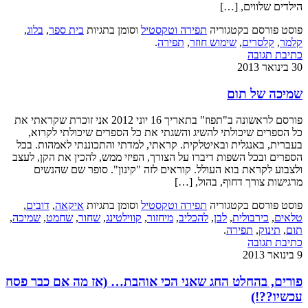
הילדים שלווים, […]
פוסט פורסם בקטגוריה
תפירה וטקסטיל
וסומן בתגיות
בית ספר
,
בלוג
,
קלמר
,
קלסרים
,
שימוש חוזר
,
תפירה
.
כתיבת תגובה
30 בינואר 2013
שמיכה של תום
פורסם לראשונה ב"תפוז" בתאריך 16 יוני 2012 אני זוכרת שקראתי את
כל הספרים שיכולתי להשיג והשגתי את כל הספרים שיכולתי לקרוא,
בעברית, באנגלית ובאיטלקית. קראתי, למדתי והתכוננתי לאמהות. בכל
הספרים ובכל השפות דיברו על הצורך, הפיזי ממש, להכין את הקן, לעצב
ולצבוע לקראת בוא העולל. קוראים לזה "קינון". סופר שם שהנשים
מרגישות צורך דחוף, בהול, […]
פוסט פורסם בקטגוריה
תפירה וטקסטיל
וסומן בתגיות
איקאה
,
דובים
,
טלאים
,
כירבולית
,
לבן
,
להכליב
,
מיחזור
,
קווילטינג
,
שחור
,
שחמט
,
שמיכה
,
תום
,
תינוק
,
תפירה
.
כתיבת תגובה
9 בינואר 2013
פורים, בהחלט החג שאני הכי אוהבת… (אז מה אם כבר פסח
עכשיו??!)