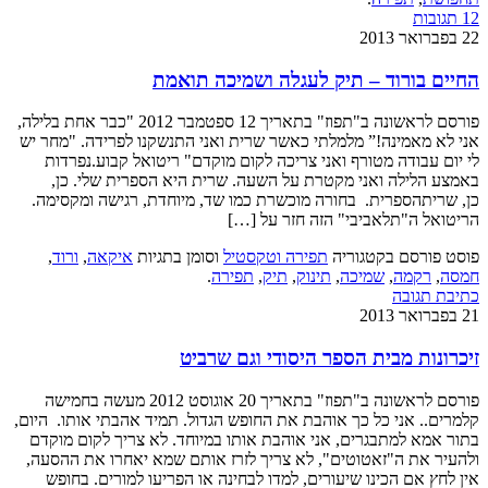
12 תגובות
22 בפברואר 2013
החיים בורוד – תיק לעגלה ושמיכה תואמת
פורסם לראשונה ב"תפוז" בתאריך 12 ספטמבר 2012 "כבר אחת בלילה,
אני לא מאמינה!” מלמלתי כאשר שרית ואני התנשקנו לפרידה. "מחר יש
לי יום עבודה מטורף ואני צריכה לקום מוקדם" ריטואל קבוע.נפרדות
באמצע הלילה ואני מקטרת על השעה. שרית היא הספרית שלי. כן,
כן, שריתהספרית. בחורה מוכשרת כמו שד, מיוחדת, רגישה ומקסימה.
הריטואל ה"תלאביבי" הזה חזר על […]
פוסט פורסם בקטגוריה
תפירה וטקסטיל
וסומן בתגיות
איקאה
,
ורוד
,
חמסה
,
רקמה
,
שמיכה
,
תינוק
,
תיק
,
תפירה
.
כתיבת תגובה
21 בפברואר 2013
זיכרונות מבית הספר היסודי וגם שרביט
פורסם לראשונה ב"תפוז" בתאריך 20 אוגוסט 2012 מעשה בחמישה
קלמרים.. אני כל כך אוהבת את החופש הגדול. תמיד אהבתי אותו. היום,
בתור אמא למתבגרים, אני אוהבת אותו במיוחד. לא צריך לקום מוקדם
ולהעיר את ה"זאטוטים", לא צריך לזרז אותם שמא יאחרו את ההסעה,
אין לחץ אם הכינו שיעורים, למדו לבחינה או הפריעו למורים. בחופש