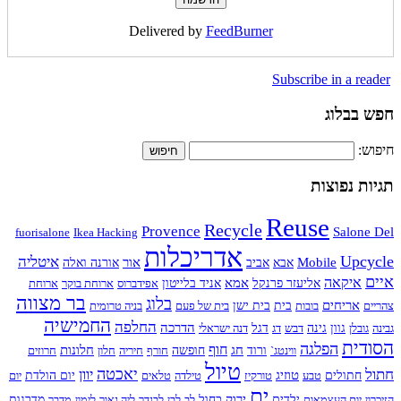
Delivered by
FeedBurner
Subscribe in a reader
חפש בבלוג
חיפוש:
תגיות נפוצות
Reuse
Recycle
Provence
Salone Del
fuorisalone
Ikea Hacking
אדריכלות
Upcycle
איטליה
Mobile
אור
אבא
אביב
אורנה ואלה
איים
איקאה
אמא
אליעזר פרנקל
אניד בלייטון
אפידברוס
ארוחת בוקר
ארוחת
בר מצווה
בלוג
אריחים
צהריים
בובות
בית
בית ישן
בית של פעם
בניה טרומית
החמישיה
החלפה
הדרכה
גבינה
גובלן
גוון
גינה
דבש
דג
דגל
דנה ישראלי
הסודית
הפלגה
חוף
חג
חלונות
ווינטג`
ורוד
חופשה
חורף
חיריה
חלון
חרוזים
טיול
חתול
יאכטה
יוון
טוזיג
חתולים
טבע
טורקיז
טילדה
טלאים
יום הולדת
יום
ים
ירוק
הזיכרון
יום העצמאות
ילדים
כחול
לב
לבן
לבנדר
ליה נאור
לימון
מדבר
מדרגות