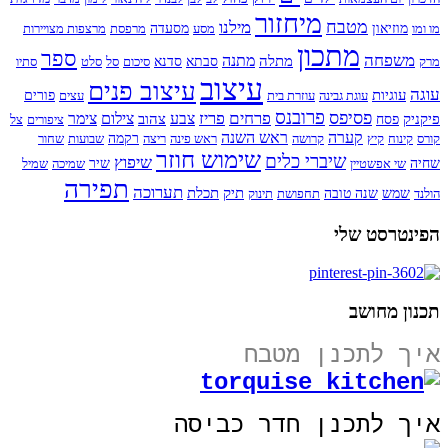
מיחזור
מטבח
מילנו
מו ומו
מוזיאון
מסע
מסעדה
מרפסת
מרצפות מצויירות
מתכון
ספר
משפחה
מתנה
מתלה
מרק
סבתא
סדנא
סיכום
סל
סלט
סתיו
עיצוב
עיצוב פנים
עוגה
עוגיות
עוגת גבינה
עוזרת בית
עצים
פורים
פרובנס
פסיפס
פרחים
פריז
צבע
צילום
צימר
פיקניק
צהוב
פסח
ציפורים
צל
קערה
ראש השנה
קורס
קינוח
קיץ
קרושה
ראש פינה
ריצה
רקמה
שבועות
שחור
שימוש חוזר
שיברי כלים
שיפוץ
שחיה
שי אפשטיין
שיר
שמיכה
שמיל
תפירה
תערוכה
תיק
תכלת
הולנד
שמש
שנה טובה
תחפושת
תינוק
הפינטרסט שלי
תכנון מחושב
איך לתכנן מטבח
איך לתכנן חדר כביסה