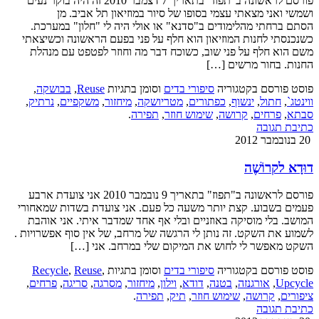
פורסם לראשונה ב"תפוז" בתאריך 7 דצמבר 2010 זה היה בוקר נעים
ושמשי ואני מצאתי עצמי בסופו של סיור במוזיאון תל אביב. מן
הסתם ברחתי מהלימודים ב"סדנא" או אולי היה לי "חלון" במערכת.
כשנכנסתי לחנות המוזיאון הוא חלף על פני בפעם הראשונה וכשיצאתי
משם הוא חלף על פני שוב, כשוכח דבר מה וחוזר לפטפט עם מנהלת
החנות. בחור מרשים […]
פוסט פורסם בקטגוריה
סיפורי בדים
וסומן בתגיות
Reuse
,
בבושקה
,
ווינטג`
,
חתול
,
ינשוף
,
כפתורים
,
מטריושקה
,
מיחזור
,
משקפיים
,
נרתיק
,
סבתא
,
פרחים
,
קרושה
,
שימוש חוזר
,
תפירה
.
כתיבת תגובה
20 בנובמבר 2012
דוּדָא לקרוֹשֶׁה
פורסם לראשונה ב"תפוז" בתאריך 9 נובמבר 2010 אני צועדת ארבע
פעמים בשבוע. קצת יותר משעה כל פעם. אני צועדת בשדות שמאחורי
המושב. בלי מוסיקה באוזניים ובלי אף אחד שמדבר איתי. אני אוהבת
לשמוע את השקט. זה נותן לי הרגשה של מרחב, של אין סוף אפשרויות .
השקט מאפשר לי לחוש את המיקום שלי במרחב. אני […]
פוסט פורסם בקטגוריה
סיפורי בדים
וסומן בתגיות
,
Reuse
,
Recycle
Upcycle
,
אורגנזה
,
בטנה
,
דודא
,
וילון
,
מיחזור
,
מסרגה
,
סריגה
,
פרחים
,
ציפורים
,
קרושה
,
שימוש חוזר
,
תיק
,
תפירה
.
כתיבת תגובה