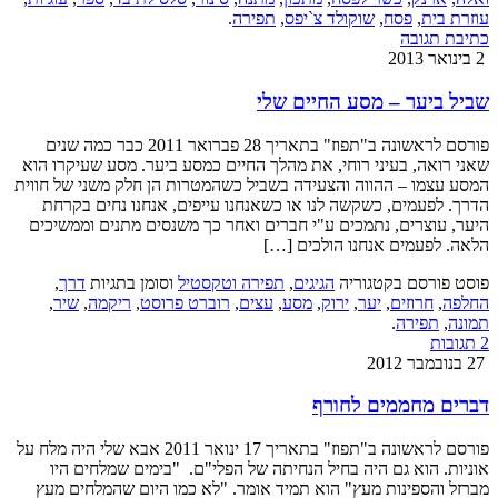
עוזרת בית
,
פסח
,
שוקולד צ`יפס
,
תפירה
.
כתיבת תגובה
2 בינואר 2013
שביל ביער – מסע החיים שלי
פורסם לראשונה ב"תפוז" בתאריך 28 פברואר 2011 כבר כמה שנים
שאני רואה, בעיני רוחי, את מהלך החיים כמסע ביער. מסע שעיקרו הוא
המסע עצמו – ההווה והצעידה בשביל כשהמטרות הן חלק משני של חווית
הדרך. לפעמים, כשקשה לנו או כשאנחנו עייפים, אנחנו נחים בקרחת
היער, עוצרים, נתמכים ע"י חברים ואחר כך משנסים מתנים וממשיכים
הלאה. לפעמים אנחנו הולכים […]
פוסט פורסם בקטגוריה
הגיגים
,
תפירה וטקסטיל
וסומן בתגיות
דרך
,
החלפה
,
חרוזים
,
יער
,
ירוק
,
מסע
,
עצים
,
רוברט פרוסט
,
ריקמה
,
שיר
,
תמונה
,
תפירה
.
2 תגובות
27 בנובמבר 2012
דברים מחממים לחורף
פורסם לראשונה ב"תפוז" בתאריך 17 ינואר 2011 אבא שלי היה מלח על
אוניות. הוא גם היה בחיל הנחיתה של הפלי"ם. "בימים שמלחים היו
מברזל והספינות מעץ" הוא תמיד אומר. "לא כמו היום שהמלחים מעץ