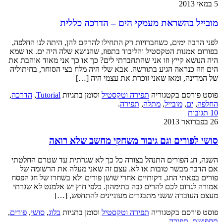
5 במאי 2013
מובייל בהשראת מעמקי הים – הדרכה כללית
לפני הרבה ימים, כשחברויות רק התחילו להרקם להן, היתה לנו החלפה,
בפורום אמנות הטקסטיל והליבוד בתפוז, שהנושא שלה היה ים. או שמא
היה הנושא קייץ וזו אני שהתחברתי לים? כך או כך אני מאוד אוהבת את
הים וזה כנראה הגיע בתורשה. אבא שלי היה מלח בצי הסוחר, בחיתוליה
של המדינה, ומאז שאני זוכרת את עצמי היה […]
פוסט פורסם בקטגוריה
תפירה וטקסטיל
וסומן בתגיות
Tutorial
,
הדרכה
,
החלפה
,
ים
,
מובייל
,
מתלה
,
תפירה
.
10 תגובות
26 בפברואר 2013
סושי לפורים וגם גיבור משחקי מחשב שלא רואה
השנה, חג הפורים התנהל בצורה כל כך לא שגרתית עד שטרם החלטתי
אם הדבר מבשר טובות או לא. עצם זה שאני מעלה את הרשומה של
פורים בפאתי החג, דקותיים אחרי שושן פורים ולא בשחרו של חג הפסח
אמורה לגרום לכם להרים גבה בתימהון. כלפי חוץ יש אלמנט לא שגרתי
מעצם העובדה ששני מתבגרים מעוניינים להתחפש, […]
פוסט פורסם בקטגוריה
תפירה וטקסטיל
וסומן בתגיות
בלוג
,
סושי
,
פורים
,
תחפושת
,
תפירה
.