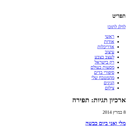
אדריכלות, עיצוב, יצירה,
כמו אויר לנשימה – בלוג של
תפריט
אדריכלית
לדלג לתוכן
ראשי
אודות
אדריכלות
עיצוב
לעצב בצבע
רק בישראל
מסעות בעולם
סיפורי בדים
מהמטבח שלי
הגיגים
צילום
ארכיון תגיות:
תפירה
8 במרץ 2014
מלי ואני ביום כבשה