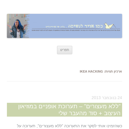
כמו אויר לנשימה – בלוג של אדריכלית
אדריכלות, עיצוב, יצירה,
לדלג
תפריט
לתוכן
ארכיון תגיות:
IKEA HACKING
24 בנובמבר 2013
"ללא מעצורים" – תערוכת אופניים במוזיאון
העיצוב + סוד מהעבר שלי
כשהזמינו אותי לסקר את התערוכה "ללא מעצורים", תערוכה על