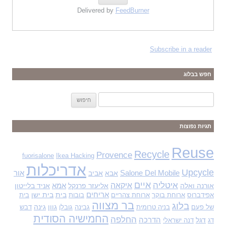
Delivered by
FeedBurner
Subscribe in a reader
חפש בבלוג
ח
י
פ
תגיות נפוצות
ו
ש
Reuse
Recycle
Provence
fuorisalone
Ikea Hacking
:
אדריכלות
Upcycle
Salone Del Mobile
אבא
אביב
אור
איים
איטליה
איקאה
אורנה ואלה
אליעזר פרנקל
אמא
אניד בלייטון
אריחים
בית
בית ישן
אפידברוס
ארוחת בוקר
ארוחת צהריים
בובות
בית
בר מצווה
בלוג
גוון
גינה
של פעם
בניה טרומית
גבינה
גובלן
דבש
החמישיה הסודית
החלפה
דגל
הדרכה
דג
דנה ישראלי