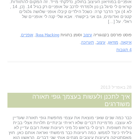
אופניים במוזיאון העיצוב בחולון, נדלקתי מייד. זה המקום להתוודות.
קוראים לי סיגל בן נון ולמדתי לרכב על אופניים רק בגיל 14. (כן, 14 ,
לא 4) וכך הדבר קרה: כשכל הילדים קיבלו אופני שלושה גלגלים
קטנים ואדומים, גם אני ביקשתי. אבא שלי קנה לי אופניים של
ראלי. על […]
פוסט פורסם בקטגוריה
עיצוב
וסומן בתגיות
Ikea Hacking
,
אופניים
,
איקאה
,
מוזיאון
,
עיצוב
,
תערוכה
.
4 תגובות
28 באפריל 2013
איך לתכנן ולעשות בעצמך גופי תאורה
משודרגים
כבר כמה שנים שאני מוצאת את עצמי מחפשת גופי תאורה שעדיין
לא עוצבו. מדמיינת דברים שלא ראיתי ובינתיים תלויות אצלי בבית
נורות חשופות. רצים לי בראש כל מיני רעיונות שאת רובם עדיין לא
גיליתי כיצד לממש. כמה רעיונות כבר מימשתי ואראה אותם כאן. חוץ
מאסתטיקה ורעיונות עיצובים מנחים אותי שני דברים. הראשון הוא