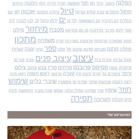
הפלגה
חוף
ורוד
חג
חופשה
חלונות
ווינטג`
חורף
חיריה
חלון
חרוזים
טיול
יאכטה
חתול
יוון
חתולים
טוזיג
יום
טבע
טורקיז
טילדה
טלאים
ים
הולדת
ילדים
ירוק
כחול
יום הזיכרון
יום העצמאות
לב
לבן
לבנדר
ליה
מיחזור
מטבח
מילנו
מדרגות
מוזיאון
נאור
לימון
מדבר
מו ומו
מתכון
משפחה
מסעדה
מסע
מרפסת
מרצפות מצויירות
מרק
ספר
עוגה
מתנה
מתלה
סבתא
סדנא
עוגיות
סיכום
סל
סלט
סתיו
עיצוב
עיצוב פנים
פורים
עוגת גבינה
עוזרת בית
עצים
פסיפס
פרובנס
פרחים
פריז
צבע
צילום
פיקניק
פסח
צהוב
צימר
קערה
ראש השנה
ציפורים
צל
קורס
קינוח
קיץ
קרושה
ראש פינה
שימוש
שיברי כלים
רקמה
שחיה
ריצה
שבועות
שחור
שי אפשטיין
חוזר
שיפוץ
שיר
שמש
שנה טובה
שמיכה
שמיל הולנד
תחפושת
תינוק
תפירה
תערוכה
תיק
תכלת
הפינטרסט שלי