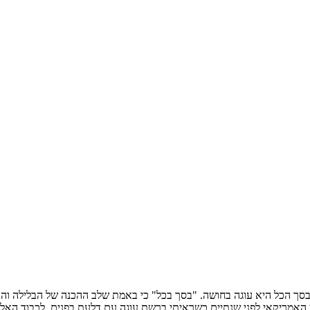
ת
סך הכל היא עוגה בחושה. "בסך בכל" כי באמת שלב ההכנה של הבלילה והא
 האמריקאי לפני שנתיים כשראיתי ברשת עוגה עם דלעת בפנים, לכבוד האלווי