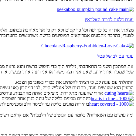
עוגת דלעת לכבוד האלוואין
מצאתי את זה כל כך יפה וכל כך קסום ולא רק כי אני מאוהבת בכתום, אלא
לצערי, בהרבה מתכונים אמריקאים המופיעים ברשת משתמשים בתערובות מ
עוגה עם לב של פטל
את המתכון השני בו התאהבתי, גיליתי תוך כדי חיפוש ברשת והוא נראה ממש
שמי שמכיר אותי יודע, שאם אני רוצה משהו אז אני רוצה אותו עכשיו. אז ה
התחלתי עם עוגת לב, כי רציתי להפתיע את בכורי בשובו מן הצבא.
הרעיון הוא שעושים עוגה, בתבנית של אנגליש קייק, לפי המתכון (אני עשיתי עוגה לקפה מהספ
אחרי שהעוגה מתקררת, מוציאים אותה מהתבנית, פורסים ל
בינתיים מכינים בלילה של עוגה בגוון אחר ושופכ
בזהירות מוזגים בלילה עד לכיסוי הלב ומכניסים לת
ומה עושים עם השאריות? כלומר עם הנגטיב של הלבבות? אם קראם רשומות
שמתי את כל הנגטיבים בצנצנת שקופה. חוץ מהצורה ה"מוזרה" הטעם היה מ