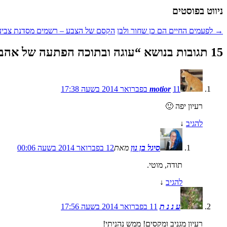
ניווט בפוסטים
→
לפעמים החיים הם כן שחור ולבן
הקסם של הצבע – רשמים מסדנת צביעה
15 תגובות בנושא “
עוגה ובתוכה הפתעה של אהב
11 בפברואר 2014 בשעה 17:38
motior
רעיון יפה 🙂
להגיב
↓
סיגל בן נון
מאת
12 בפברואר 2014 בשעה 00:06
תודה, מוטי.
להגיב
↓
ע נ נ ת
11 בפברואר 2014 בשעה 17:56
רעיון מגניב ומקסים! ממש נהניתי!