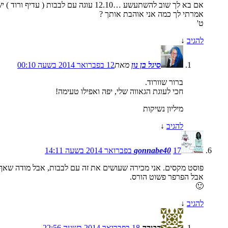
אם בא לך שוב להשתעשע …12.10 עוגה עם לבבות ( עדיף ורוד ) יש לך המון זמן להתאמן.
אמרתי לך כמה אני אוהבת אותך ?
ט'
להגיב
↓
סיגל בן נון
מאת
12 בפברואר 2014 בשעה 00:10
ברור שוורוד.
חכי לעוגת הגאווה שלי, יפה ואפילו טעימה!
מיליון נשיקות
להגיב
↓
17 בפברואר 2014 בשעה 14:11
gonnabe40
פוסט מקסים. אני מכירה שעושים את זה עם לבבות, אבל מודה שאף 
אבל הפרפר פשוט הורס.
🙂
להגיב
↓
דבורה
18 בפברואר 2014 בשעה 22:56