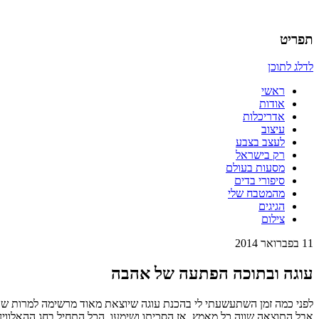
אדריכלות, עיצוב, יצירה,
כמו אויר לנשימה – בלוג של אדריכלי
תפריט
לדלג לתוכן
ראשי
אודות
אדריכלות
עיצוב
לעצב בצבע
רק בישראל
מסעות בעולם
סיפורי בדים
מהמטבח שלי
הגיגים
צילום
11 בפברואר 2014
עוגה ובתוכה הפתעה של אהבה
לפני כמה זמן השתעשעתי לי בהכנת עוגה שיוצאת מאוד מרשימה למרות שב
אבל התוצאה שווה כל מאמץ, אז הסכיתו ושימעו. הכל התחיל בחג ההאלווין