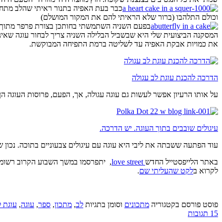
כבר בעת האפיה בתנור ראיתי שהלב מתחי
וכולם התלהבו (ברור שלא הראיתי להם את המקור המושלם)
בפעם השניה השתמשתי בחותכן בצורת פרפר מתוך ה
המסקנה הביצועית שלי היא שבשביל הבלילה השניה צריך לבחור עוגה שאי
את כמויות אבקת האפיה עד לשליטה ברמת התפיחה המבוקשת.
הדרכה להכנת עוגת לב עגולה
על אותו הרעיון אפשר לעשות גם עוגה עגולה, אך, הפעם, פרוסות העוגה הן
עיגולים שובבים בתוך העוגה. יש הדרכה.
עוד הפתעה ששבתה את ליבי היא עוגה עם עיגולים צבעוניים בתוכה. נכון ש
באתר הלייפסטייל החדש
love street
, יתפרסמו במשך השבוע הקרוב רשומות
לקרוא ב
לקט שהעליתי שם
.
פוסט פורסם בקטגוריה
מתכונים
וסומן בתגיות
לב
,
מתכון
,
ספר
,
עוגה
,
עוגת ל
15 תגובות