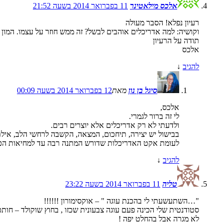
אלכס מילאטינר
11 בפברואר 2014 בשעה 21:52
רעיון נפלא! הסבר מעולה
וקושיה: למה אדריכלים אוהבים לבשל? זה ממש חוזר על עצמו. המו
תודה על הרעיון
אלכס
להגיב
↓
סיגל בן נון
מאת
12 בפברואר 2014 בשעה 00:09
אלכס,
לי זה ברור לגמרי.
ולדעתי לא רק אדריכלים אלא יוצרים רבים.
בבישול יש יצירה, תיחכום, המצאה, הקשבה לרחשי הלב, אילתו
לעומת אקט האדריכלות שדורש המתנה רבה עד למחיאות הכפ
להגיב
↓
טליה
11 בפברואר 2014 בשעה 23:22
"…השתעשעתי לי בהכנת עוגה " – אוקסימורון !!!!!!
סטודנטית שלי הכינה פעם עוגה צבעונית שכזו , בחוץ שוקולד – חותכ
לא מגרה אבל בהחלט יפה !