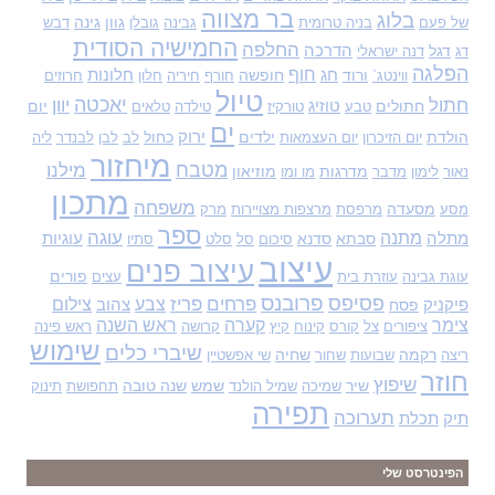
בר מצווה
בלוג
גוון
גינה
של פעם
בניה טרומית
גבינה
גובלן
דבש
החמישיה הסודית
החלפה
דגל
הדרכה
דג
דנה ישראלי
הפלגה
חוף
ורוד
חג
חופשה
חלונות
ווינטג`
חורף
חיריה
חלון
חרוזים
טיול
יאכטה
חתול
יוון
חתולים
טוזיג
יום
טבע
טורקיז
טילדה
טלאים
ים
הולדת
ילדים
ירוק
כחול
יום הזיכרון
יום העצמאות
לב
לבן
לבנדר
ליה
מיחזור
מטבח
מילנו
מדרגות
מוזיאון
נאור
לימון
מדבר
מו ומו
מתכון
משפחה
מסעדה
מסע
מרפסת
מרצפות מצויירות
מרק
ספר
עוגה
מתנה
מתלה
סבתא
סדנא
עוגיות
סיכום
סל
סלט
סתיו
עיצוב
עיצוב פנים
פורים
עוגת גבינה
עוזרת בית
עצים
פסיפס
פרובנס
פרחים
פריז
צבע
צילום
פיקניק
פסח
צהוב
צימר
קערה
ראש השנה
ציפורים
צל
קורס
קינוח
קיץ
קרושה
ראש פינה
שימוש
שיברי כלים
רקמה
שחיה
ריצה
שבועות
שחור
שי אפשטיין
חוזר
שיפוץ
שיר
שמש
שנה טובה
שמיכה
שמיל הולנד
תחפושת
תינוק
תפירה
תערוכה
תיק
תכלת
הפינטרסט שלי