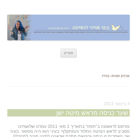
כמו אויר לנשימה – בלוג של אדריכלית
אדריכלות, עיצוב, יצירה,
לדלג
תפריט
לתוכן
ארכיון תגיות:
בורדו
3 בינואר 2013
שער כניסה מראש מיטה ישן
פורסם לראשונה ב"תפוז" בתאריך 1 מאי 2011 עמדנו שלושתינו
מסביב לראש המיטה החלוד והמתקלף. בעיני הוא היה מפואר. בעיני
שני האחרים זו היתה גרוטאת מתכת שראויה לפינוי מהיר למיזבלה