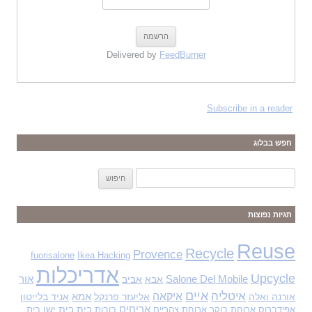
Delivered by
FeedBurner
Subscribe in a reader
חפש בבלוג
ח
י
פ
תגיות נפוצות
ו
ש
Reuse
Recycle
Provence
fuorisalone
Ikea Hacking
:
אדריכלות
Upcycle
Salone Del Mobile
אבא
אביב
אור
איים
איטליה
איקאה
אורנה ואלה
אליעזר פרנקל
אמא
אניד בלייטון
אריחים
בית
בית ישן
אפידברוס
ארוחת בוקר
ארוחת צהריים
בובות
בית