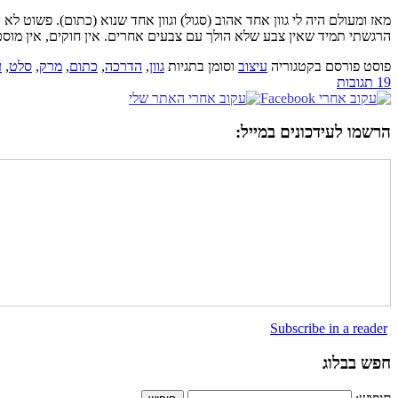
מאז ומעולם היה לי גוון אחד אהוב (סגול) וגוון אחד שנוא (כתום). פשוט ל
הרגשתי תמיד שאין צבע שלא הולך עם צבעים אחרים. אין חוקים, אין מוסכמ
פוסט פורסם בקטגוריה
עיצוב
וסומן בתגיות
גוון
,
הדרכה
,
כתום
,
מרק
,
סלט
,
ע
19 תגובות
הרשמו לעידכונים במייל:
Subscribe in a reader
חפש בבלוג