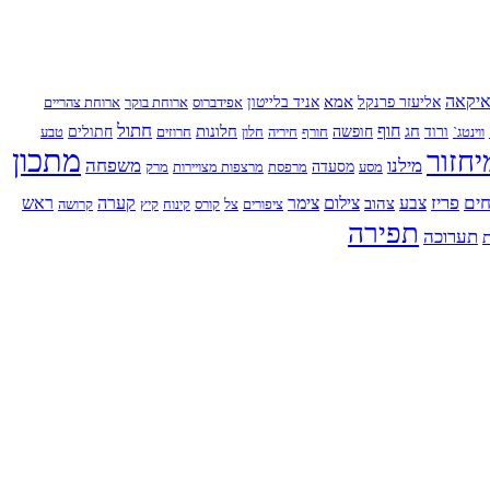
יקאה
אמא
אליעזר פרנקל
אניד בלייטון
אפידברוס
ארוחת בוקר
ארוחת צהריים
חתול
חוף
חג
חלונות
ווינטג`
ורוד
חופשה
חורף
חיריה
חלון
חרוזים
חתולים
טבע
מתכון
יחזור
מילנו
משפחה
מסע
מסעדה
מרפסת
מרצפות מצויירות
מרק
ים
פריז
צבע
צילום
צימר
קערה
ראש
צהוב
ציפורים
צל
קורס
קינוח
קיץ
קרושה
תפירה
תערוכה