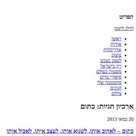
אדריכלות, עיצוב, יצירה,
כמו אויר לנשימה – בלוג של אדריכלי
תפריט
לדלג לתוכן
ראשי
אודות
אדריכלות
עיצוב
לעצב בצבע
רק בישראל
מסעות בעולם
סיפורי בדים
מהמטבח שלי
הגיגים
צילום
ארכיון תגיות:
כתום
20 במאי 2013
כתום – לאהוב אותו, לשנוא אותו, לעצב איתו, לאכול אותו