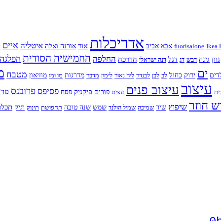
אדריכלות
איים
איטליה
א
אור
Ikea 
fuorisalone
אבא
אביב
אורנה ואלה
החמישיה הסודית
החלפה
הפלגה
הדרכה
גוון
גינה
דבש
דג
דגל
דנה ישראלי
מ
ים
מטבח
ירוק
דים
כחול
לב
לבן
לבנדר
ליה נאור
לימון
מדבר
מדרגות
מו ומו
מוזיאון
עיצוב
עיצוב פנים
פרובנס
פסיפס
פרח
פיקניק
ית
עצים
פורים
פסח
ש חוזר
שיפוץ
תיק
תכלת
שיר
שמיכה
שמיל הולנד
שמש
שנה טובה
תחפושת
תינוק