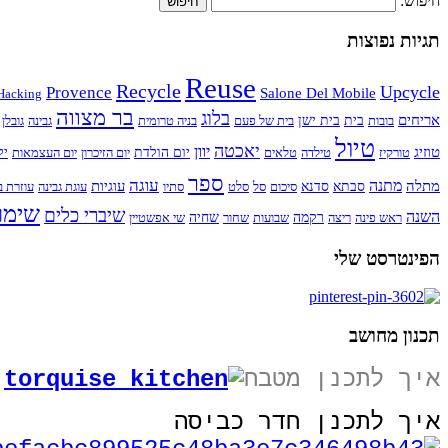
חיפוש:
תגיות נפוצות
Reuse
Recycle
Upcycle
Provence
Salone Del Mobile
Hacking
בר מצווה
בלוג
אריחים
בובות
בית
בית ישן
בית של פעם
בניה טרומית
גבינה
גובלן
טיול
יאכטה
יוון
טוזיג
טורקיז
טילדה
טלאים
יום הולדת
יום הזיכרון
יום העצמאות
יל
ספר
עוגה
מתנה
מתלה
עוגיות
סבתא
סדנא
סיכום
סל
סלט
סתיו
עוגת גבינה
עוזרת ב
שימו
שיברי כלים
השנה
ראש פינה
ריצה
רקמה
שבועות
שחור
שחיה
שי אפשטיין
הפינטרסט שלי
תכנון מחושב
איך לתכנן מטבח
איך לתכנן חדר כביסה