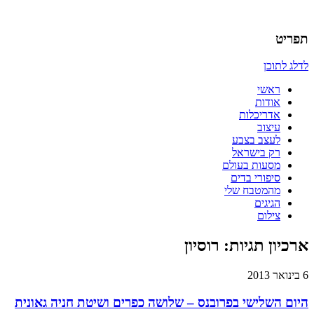
אדריכלות, עיצוב, יצירה,
כמו אויר לנשימה – בלוג של אדריכלי
תפריט
לדלג לתוכן
ראשי
אודות
אדריכלות
עיצוב
לעצב בצבע
רק בישראל
מסעות בעולם
סיפורי בדים
מהמטבח שלי
הגיגים
צילום
ארכיון תגיות:
רוסיון
6 בינואר 2013
היום השלישי בפרובנס – שלושה כפרים ושיטת חניה גאונית