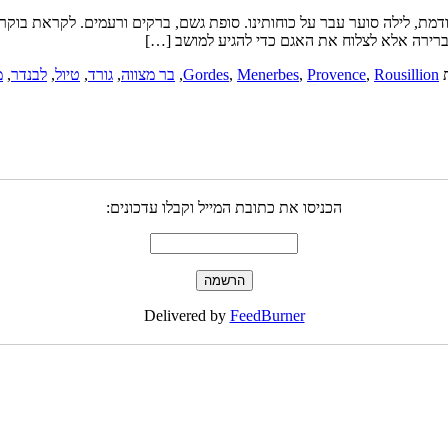
2 מאי 2011 כמו שכתבתי ברשומה הקודמת, לילה סוער עבר על כוחותינו. סופת גשם, ברקים ורעמ
ת
Rousillion
,
Provence
,
Menerbes
,
Gordes
,
בר מצווה
,
גורד
,
טיול
,
לבנדר
,
מ
הכניסו את כתובת המייל וקבלו עדכונים:
Delivered by
FeedBurner