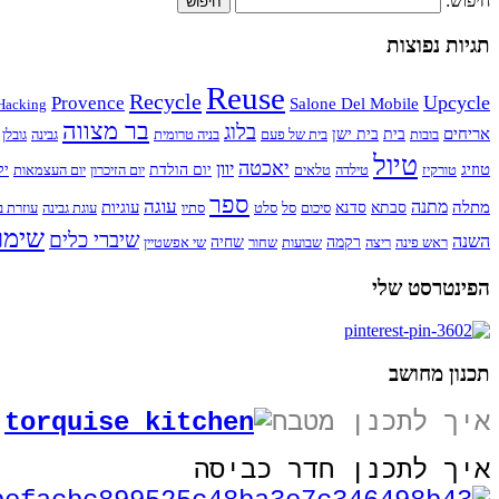
חיפוש:
תגיות נפוצות
Reuse
Recycle
Upcycle
Provence
Salone Del Mobile
Hacking
בר מצווה
בלוג
אריחים
בובות
בית
בית ישן
בית של פעם
בניה טרומית
גבינה
גובלן
טיול
יאכטה
יוון
טוזיג
טורקיז
טילדה
טלאים
יום הולדת
יום הזיכרון
יום העצמאות
יל
ספר
עוגה
מתנה
מתלה
עוגיות
סבתא
סדנא
סיכום
סל
סלט
סתיו
עוגת גבינה
עוזרת ב
שימו
שיברי כלים
השנה
ראש פינה
ריצה
רקמה
שבועות
שחור
שחיה
שי אפשטיין
הפינטרסט שלי
תכנון מחושב
איך לתכנן מטבח
איך לתכנן חדר כביסה