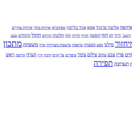
יקאה
אמא
אליעזר פרנקל
אניד בלייטון
אפידברוס
ארוחת בוקר
ארוחת צהריים
חתול
חוף
חג
חלונות
ווינטג`
ורוד
חופשה
חורף
חיריה
חלון
חרוזים
חתולים
טבע
מתכון
יחזור
מילנו
משפחה
מסע
מסעדה
מרפסת
מרצפות מצויירות
מרק
ים
פריז
צבע
צילום
צימר
קערה
ראש
צהוב
ציפורים
צל
קורס
קינוח
קיץ
קרושה
תפירה
תערוכה