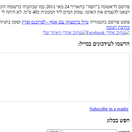
פורסם לראשונה ב"תפוז" בתאריך 4
ויצאנו להעמיס את האוטו. עומק המים ליד המכונית כ40 ס"מ. לא היתה לי ברירה אלא לצלוח את האגם כדי להגיע למושב […]
פוסט פורסם בקטגוריה
טיול ברמצווה עם אסף - לפרובנס ופריז
וסומן בתגיו
כתיבת תגובה
הרשמו לעידכונים במייל:
Subscribe in a reader
חפש בבלוג