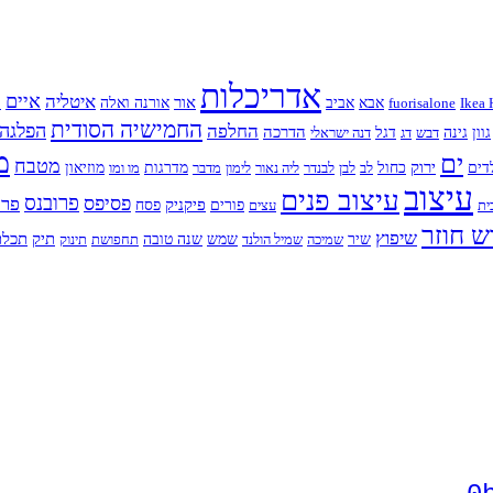
אדריכלות
איים
איטליה
א
אור
Ikea 
fuorisalone
אבא
אביב
אורנה ואלה
החמישיה הסודית
החלפה
הפלגה
הדרכה
גוון
גינה
דבש
דג
דגל
דנה ישראלי
מ
ים
מטבח
ירוק
דים
כחול
לב
לבן
לבנדר
ליה נאור
לימון
מדבר
מדרגות
מו ומו
מוזיאון
עיצוב
עיצוב פנים
פרובנס
פסיפס
פרח
פיקניק
ית
עצים
פורים
פסח
ש חוזר
שיפוץ
תיק
תכלת
שיר
שמיכה
שמיל הולנד
שמש
שנה טובה
תחפושת
תינוק