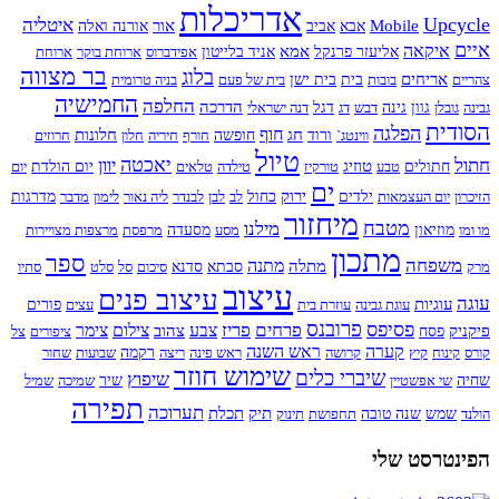
אדריכלות
Upcycle
איטליה
Mobile
אור
אבא
אביב
אורנה ואלה
איים
איקאה
אמא
אליעזר פרנקל
אניד בלייטון
אפידברוס
ארוחת בוקר
ארוחת
בר מצווה
בלוג
אריחים
צהריים
בובות
בית
בית ישן
בית של פעם
בניה טרומית
החמישיה
החלפה
הדרכה
גבינה
גובלן
גוון
גינה
דבש
דג
דגל
דנה ישראלי
הסודית
הפלגה
חוף
חג
חלונות
ווינטג`
ורוד
חופשה
חורף
חיריה
חלון
חרוזים
טיול
חתול
יאכטה
יוון
טוזיג
חתולים
טבע
טורקיז
טילדה
טלאים
יום הולדת
יום
ים
ירוק
הזיכרון
יום העצמאות
ילדים
כחול
לב
לבן
לבנדר
ליה נאור
לימון
מדבר
מדרגות
מיחזור
מטבח
מילנו
מו ומו
מוזיאון
מסע
מסעדה
מרפסת
מרצפות מצויירות
מתכון
ספר
משפחה
מתנה
מתלה
מרק
סבתא
סדנא
סיכום
סל
סלט
סתיו
עיצוב
עיצוב פנים
עוגה
עוגיות
עוגת גבינה
עוזרת בית
עצים
פורים
פרובנס
פסיפס
פרחים
פריז
צבע
צילום
צימר
פיקניק
צהוב
פסח
ציפורים
צל
קערה
ראש השנה
קורס
קינוח
קיץ
קרושה
ראש פינה
ריצה
רקמה
שבועות
שחור
שימוש חוזר
שיברי כלים
שיפוץ
שחיה
שי אפשטיין
שיר
שמיכה
שמיל
תפירה
תערוכה
תיק
תכלת
הולנד
שמש
שנה טובה
תחפושת
תינוק
הפינטרסט שלי