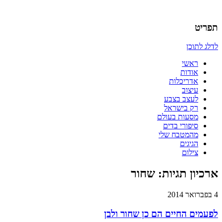
אדריכלות, עיצוב, יצירה,
כמו אויר לנשימה – בלוג של
תפריט
אדריכלית
לדלג לתוכן
ראשי
אודות
אדריכלות
עיצוב
לעצב בצבע
רק בישראל
מסעות בעולם
סיפורי בדים
מהמטבח שלי
הגיגים
צילום
ארכיון תגיות:
שחור
4 בפברואר 2014
לפעמים החיים הם כן שחור ולבן