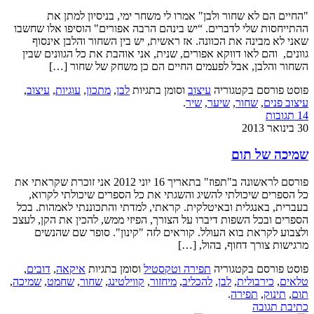
"החיים הם לא שחור ולבן" אמרו לי משחר ימי, בניסיון למתן את
ההתייחסות שלי לדברים. “יש בינהם הרבה אפורים" הוסיפו אלו שחשבו
שאני לא מבינה את הכוונה. אז ראשית, יש בין השחור והלבן אינסוף
גוונים, והם לאו דווקא אפורים, שנית, אני אוהבת את כל הגוונים שבין
השחור והלבן, אבל לפעמים החיים הם כן משחק של שחור […]
פוסט פורסם בקטגוריה
עיצוב
וסומן בתגיות
לבן
,
מתכון
,
עוגיות
,
עיצוב
,
עיצוב פנים
,
שחור
,
שיער
,
שיר
.
14 תגובות
30 בינואר 2013
שמיכה של תום
פורסם לראשונה ב"תפוז" בתאריך 16 יוני 2012 אני זוכרת שקראתי את
כל הספרים שיכולתי להשיג והשגתי את כל הספרים שיכולתי לקרוא,
בעברית, באנגלית ובאיטלקית. קראתי, למדתי והתכוננתי לאמהות. בכל
הספרים ובכל השפות דיברו על הצורך, הפיזי ממש, להכין את הקן, לעצב
ולצבוע לקראת בוא העולל. קוראים לזה "קינון". סופר שם שהנשים
מרגישות צורך דחוף, בהול, […]
פוסט פורסם בקטגוריה
תפירה וטקסטיל
וסומן בתגיות
איקאה
,
דובים
,
טלאים
,
כירבולית
,
לבן
,
להכליב
,
מיחזור
,
קווילטינג
,
שחור
,
שחמט
,
שמיכה
,
תום
,
תינוק
,
תפירה
.
כתיבת תגובה