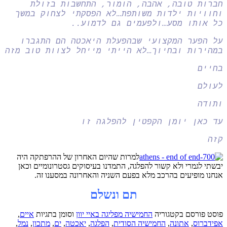
חברות טובה, אהבה, הומור, התחשבות בזולת
וחוויות ילדות משותפת…לא הפסקתי לצחוק במשך
כל אותו מסע…ולפעמים גם לדמוע..
על הפער המקצועי שבהפעלת היאכטה הם התגברו
במהירות ובחיוך…לא הייתי מייחל לצוות טוב מזה
בחיים
לעולם
ותודה
עד כאן יומן הקפטין להפלגה זו
קזה
למרות שהיום האחרון של ההרפתקה היה
יבשתי לגמרי ולא קשור להפלגה, התמדנו בעיסוקים גסטרונומיים וכאן
אנחנו מופיעים בהרכב מלא בפעם השניה והאחרונה במסענו זה.
תם ונשלם
פוסט פורסם בקטגוריה
החמישיה מפליגה באיי יוון
וסומן בתגיות
איים
,
אפידברוס
,
אתונה
,
החמישיה הסודית
,
הפלגה
,
יאכטה
,
ים
,
מתכון
,
נמל
,