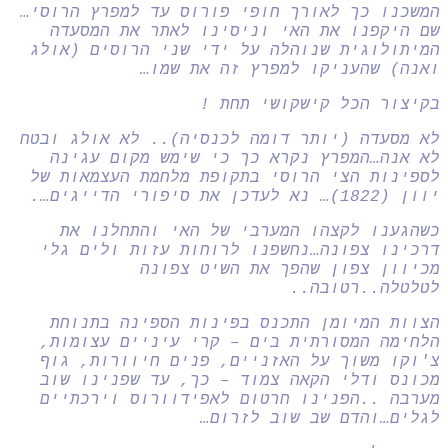
המשכנו כך לאורך חופי פורוס עד למפרץ הרוסי…
שם היקפנו את האי וניסינו לאתר את המסעדה
המיתולוגית שנוהלה על ידי שני הרוסים (אולג
ואנה) שהעניקו למפרץ זה את שמו…
בקיצור הכל קישקושי תחת !
לא מסעדה (יותר דומה לכנסיה).. לא אולג ובטח
לא אנה…המפרץ נקרא כך כי שימש מקום עגינה
לספינות הצי הרוסי בתקופת מלחמת העצמאות של
יוון (1822)… נא לעדכן את סיפורי הדייגים….
כשהגענו לקצהו המערבי של האי והתחלנו את
דרכינו צפונה…נחשפנו לרוחות עזות ולים גלי
מכיוון צפון שהפך את השיט צפונה
לטלטלה..רטובה..
הצוות המיומן התכנס בפינות הספינה בתנוחת
הלחימה המסורתית בים – קרי עיניים עצומות,
צ'וקו משוך על האזניים, פנים חיוורות, גוף
מכונס ודלי הקאה צמוד – כך, עד שפנינו שוב
מערבה ..הפנינו חרטום לאפידוורוס וירכתיים
לגלים…והדם שב שוב לזרום…