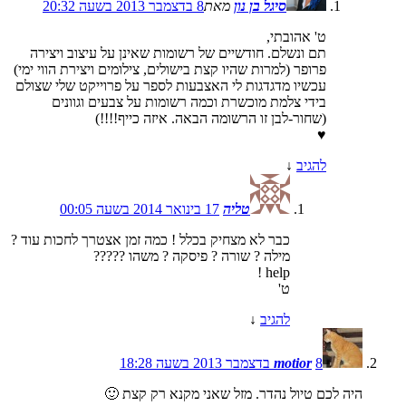
סיגל בן נון
מאת
8 בדצמבר 2013 בשעה 20:32
ט' אהובתי,
תם ונשלם. חודשיים של רשומות שאינן על עיצוב ויצירה
פרופר (למרות שהיו קצת בישולים, צילומים ויצירת הווי ימי)
עכשיו מדגדגות לי האצבעות לספר על פרוייקט שלי שצולם
בידי צלמת מוכשרת וכמה רשומות על צבעים וגוונים
(שחור-לבן זו הרשומה הבאה. איזה כייף!!!!)
♥
להגיב
↓
טליה
17 בינואר 2014 בשעה 00:05
כבר לא מצחיק בכלל ! כמה זמן אצטרך לחכות עוד ?
מילה ? שורה ? פיסקה ? משהו ?????
help !
ט'
להגיב
↓
8 בדצמבר 2013 בשעה 18:28
motior
היה לכם טיול נהדר. מזל שאני מקנא רק קצת 🙂