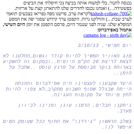
נכנסה לתנור, בלי למשוח אותה בביצה (כי חיסלתי את הביצים
בפשטידה…) ואנחנו נכנסו לחדרים שלנו להתארגן קצת על אריזות.
לקראת ערב, פרשנו מפה (פריאו בצבעים תואמי
לערב שבת…) והדלקנו נרות. הקפטן ערך קידוש שסגר יפה את המסע
המופלא שלנו. שניה לפני שנגמר היום, פרסם הקפטן את יומן
היום השישי,
אתמול באפידברוס
:
יום חמישי, 3/10/13
מזג האוויר המשיך להיות קודר וגשום…החלטנו לא
לצאת לריצת 20 הק"מ היומית..ובמקום זה להשקיע
בארוחת בוקר מבוססת על פרנץ טוסט ..שחבל על
הזמן..
היעד שקבענו לעצמינו היה אפידברוס וההנחה
הייתה שבגלל שסוף השבוע מתקרב…לא צפוי להיות
לחץ מיוחד על מקומות העגינה.
ניתקנו חבלים, הרמנו עוגן ופנינו לכיוון
מערב.
בשלב הראשון "גירדנו" את החוף ככל שעומק המים
איפשר לנו.