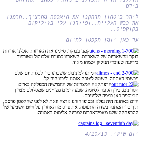
חוללנו חו"ח…והפולנים נותרו כשחצי תאוותם
בידם.
ליתר ביטחון הרחקנו את היאכטה מהרציף..הרמנו
את כבש העלייה..ופיזרנו עלי בזיליקום
בקוקפיט..
עד כאן יומן הקפטן להיום
קמנו בבוקר, סיימנו את האריזות ואכלנו ארוחת
בוקר מהשאריות של השאריות. השארנו כמויות אלכוהול מטורפות
בידיעה שעובדי הניקיון ישמחו מאוד.
המתנו למיניבוס ששכרנו כדי לבלות יום שלם
ויבשתי באתונה. השמש ליטפה אותנו וליבנו היה קל.
הרפתקאה המצויינת של החמישיה המפליגה באיים
הסרונים, ביוון הגיעה לסיומה. שבעה ימים מצויינים שמסלולם מצויין
וממוספר כאן במפה שלפניכם.
היום באתונה היה נפלא ובסופו חזרנו ארצה וזאת לא לפני שהקפטן פרסם,
תוך כדי המתנה בשדה התעופה, את פרסומו האחרון על
היום השביעי של
ההרפתקה שלנו
מאפידאברוס למרינה אלימוס באתונה:
יום שישי, 4/10/13