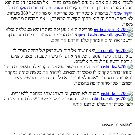
לגמרי. אבל אם אתם מגיעים לשם ביום בהיר – אל תפספסו. המבנה הוא
עגול והאור נכנס דרך חרירים בקירות ו
תמונה חיה וצבעונית מוקרנת על
הקיר שממול
. בקמרה אובסקורה של פרדיקה יש מראה של 360 מעלות.
לא ראינו (התמונה היא מתוך הקישור המצורף) – אמור להיות מרשים
מאוד.
פרדיקה היא מעגן יפה ביותר והיא מצטלמת נפלא.
סירות הדייגים המפוזרות במים ועל החוף
קישטו את היום האחרון שלנו והרנינו את הלב.
יצאנו שוב אל הים כשהבצק של החלה תופח לו
בגאון. נתתי לישה נוספת ושלחתי אותנו להמשיך לעבוד. יצאנו להפלגה
ארוכה וקשה עד למרינה אלימוס.
ואני פצחתי בבישול שאפשר לקרוא לו "פשטידת הכל"
ואנחנו בחרנו לקרוא לו פשטידת ימאים. לקחתי את כל מה שהיה במקרר
ובארונות, במסגרת "אנחו לא זורקים אוכל" והכנתי לנו תבשיל שאת
המתכון שלו שחזרתי פה בהמשך.
תבנית לא היתה, אז השתמשתי במחבת ללא ידית.
הפעם דאגתי לבקש ממישהו שיצלם את היצירה
לפני שכולנו התנפלנו וטרפנו אותה..
"פשטידת ימאים"
חומרים
(בעיקרון כל מה שיש לכם. אנחנו השתמשנו במה שהיה לנו):