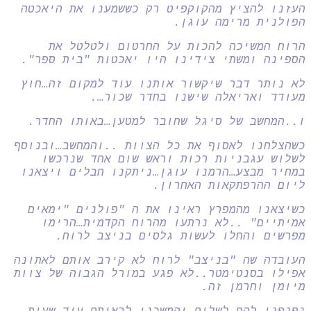
העזנו להציץ מהקוקפיט רק כששמענו את היאכטה
הפולנית מרימה עוגן.
הרוח המשיכה להכות על החרטום ולטלטל את
הספינה ומשתי צידינו היו יאכטות "בית ספר".
לא נותר דבר שיקשור אותנו עוד למקום זה…חוץ
מעודד ואריאלה שישנו בחדר שכור….
ו..המחשב של סיגל שחובר למטען…באותו החדר.
כשהצלחנו לאסוף את כל הצוות ..והמחשב…ובנוסף
לשלוש עגבניות רכות וראש שום אחד שנרכשו
במחיר מבצע…הרמנו עוגן…ניתקנו חבלים ויצאנו
ליום ההרפתקאות האחרון.
כשיצאנו מהמפרץ ראינו את ה "פולנים "ימאים
אמיתיים" ..לא נרתעו מהרוח הקדמית…הרימו
מפרשים והחלו לעשות גלסים בניצב לרוח.
העובדה שה "בניצב" לרוח לא קירב אותם לאתונה
אפילו בסנטימטר..לא פגע במורל הגבוה של צוות
מיומן וחרמן זה.