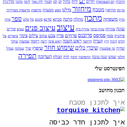
ים
ירוק
הזיכרון
יום העצמאות
ילדים
כחול
לב
לבן
לבנדר
ליה נאור
לימון
מדבר
מדרגות
מיחזור
מטבח
מילנו
מו ומו
מוזיאון
מסע
מסעדה
מרפסת
מרצפות מצויירות
מתכון
ספר
משפחה
מתנה
מתלה
מרק
סבתא
סדנא
סיכום
סל
סלט
סתיו
עיצוב
עיצוב פנים
עוגה
עוגיות
עוגת גבינה
עוזרת בית
עצים
פורים
פרובנס
פסיפס
פרחים
פריז
צבע
צילום
צימר
פיקניק
צהוב
פסח
ציפורים
צל
קערה
ראש השנה
קורס
קינוח
קיץ
קרושה
ראש פינה
ריצה
רקמה
שבועות
שחור
שימוש חוזר
שיברי כלים
שיפוץ
שחיה
שי אפשטיין
שיר
שמיכה
שמיל
תפירה
תערוכה
תיק
תכלת
הולנד
שמש
שנה טובה
תחפושת
תינוק
הפינטרסט שלי
תכנון מחושב
איך לתכנן מטבח
איך לתכנן חדר כביסה