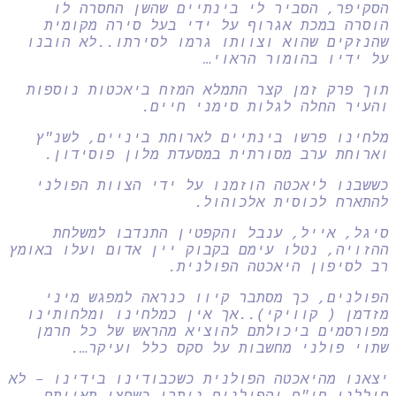
הסקיפר, הסביר לי בינתיים שהשן החסרה לו
הוסרה במכת אגרוף על ידי בעל סירה מקומית
שהנזקים שהוא וצוותו גרמו לסירתו..לא הובנו
על ידיו בהומור הראוי…
תוך פרק זמן קצר התמלא המזח ביאכטות נוספות
והעיר החלה לגלות סימני חיים.
מלחינו פרשו בינתיים לארוחת ביניים, לשנ"ץ
וארוחת ערב מסורתית במסעדת מלון פוסידון.
כששבנו ליאכטה הוזמנו על ידי הצוות הפולני
להתארח לכוסית אלכוהול.
סיגל, אייל, ענבל והקפטין התנדבו למשלחת
ההזויה, נטלו עימם בקבוק יין אדום ועלו באומץ
רב לסיפון היאכטה הפולנית.
הפולנים, כך מסתבר קיוו כנראה למפגש מיני
מזדמן ( קוויקי)..אך אין כמלחינו ומלחותינו
מפורסמים ביכולתם להוציא מהראש של כל חרמן
שתוי פולני מחשבות על סקס כלל ועיקר….
יצאנו מהיאכטה הפולנית כשכבודינו בידינו – לא