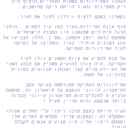
הגענו לאפידוורוס בשעות הצהריים…הרציף היה
ריק מספינות והעיר הייתה ריקה מתושבים.
נקשרנו בשקט לרציף וירדנו לתור את העיר.
סוף עונת התיירות…העיר כמו עיר רפאים ..הולכי
הרגל היחידים שפגשנו היו החברה הישראלים
מספצס (ראה יומן הקפטן …מס )..הללו הצביעו על
נהג המונית היחידי בעיר והמליצו על נסיעה
לעיר אפידוורוס העתיקה.
על מנת להסיע את צוות הספנים כולו לעיר
העתיקה..היה צורך להזעיק משנ"ץ את הנהג השני
של העיירה…מו"מ קצר ואנחנו מכווצים במונית
בדרכינו אל האתר.
אפידווורוס העתיקה מפורסמת בעיקר עקב
התיאטרון היווני הנמצא בה תיאטרון זה, מהמאה
הרביעית לפנה"ס הוא התיאטרון היווני הגדול
ביותר שנמצא והוא עדיין פעיל !
העיר הייתה בעצם מרכז ריפוי ע"י האלים אפולו
ואסקלפיוס..ובמקום שרידי מקדשים לאלים אלו
ומתחם ריפוי אליו היו מגיעים אנשים לקבלת
טיפול.