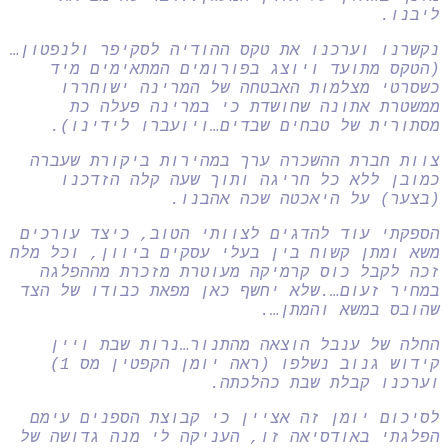
ליבנו.
נקשרנו וערכנו את טקס ההודיה לסקיפר ולנפטון…
(הטקס מתועד ויוצג בפורומים המתאימים מיד
כשסרטי מצלמות האבטחה של המרינה ישוחררו
ממשטרת אתונה שחושדת כי במרינה פעלה כת
מסתורית של טבחים שבדים…ויועברו לידינו).
צוות חברת ההשכרה ערך במהירות ביקורת שעברה
כמובן ללא כל חריגה ותוך שעה קלה הזדכנו
(בצער) על היאכטה שכה אהבנו.
הספקתי עוד להדגים לצוותי הטוב, כיצד עורכים
משא ומתן קשוח בין בעלי עסקים ביוון, וכל מלח
זכה לקבל כוס קרמיקה מעוטרת מזכרת מההפלגה
במחיר זעום….שלא יחשף כאן מפאת כבודו של הצד
שהובס במשא והמתן….
החלה של ענבל הוצאה מהתנור…נרות שבת ויין
קידוש גנוב נשלפו (ראה יומן הקפטין מס 1)
וערכנו קבלת שבת כהלכתה.
לסיכום יומן זה אציין כי קבוצת הספנים עימם
הפלגתי באודסיאה זו, העניקה לי מנה גדושה של