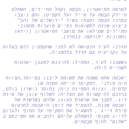
למראה התיאטרון, הבמה וקהל התיירים, השתלט
חיידק הבמה על אייל ועל הקפיטן והם ניצבו
במרכז הבמה ופצחו בשיר "ירושלים של זהב"
ביצוע שזכה לתשואות כפיים סוערות מהמוני
התיירים שמילאו את מושבי התיאטרון (וידאו
ותמונות יפורסמו בנפרד).
חזרנו לעיר הנטושה לא לפני שהקפטין רכש בעלות
על נקניקיה עם חרדל בלחמניה…
כששבנו לעיר, התחילו להיכנס למעגן יאכטות
לשהיית לילה.
יאכטה אחת משכה את תשומת ליבנו במיוחד…הצוות
היה פולני..לסקיפר הייתה חסרה שן
קדמית..וצוות הספינה ניחן בחוסר כישרון בולט,
בדרכם להיקשרות הם הצליחו לשלוף עוגן של סירת
דיג..לסבך את שרשרת העוגן שלהם בשרשרת של
יאכטה שכנה..להצמיד את דופן היאכטה לחרטום
סירת דייג , להשאיר את הסקיפר על החוף ולגרום
לדייג מקומי להשתלט עליהם ולהביא את ספינתם ב
"שלום" לחוף מבטחים.