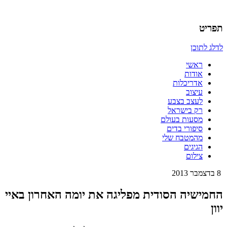
אדריכלות, עיצוב, יצירה,
כמו אויר לנשימה – בלוג של
תפריט
אדריכלית
לדלג לתוכן
ראשי
אודות
אדריכלות
עיצוב
לעצב בצבע
רק בישראל
מסעות בעולם
סיפורי בדים
מהמטבח שלי
הגיגים
צילום
8 בדצמבר 2013
החמישיה הסודית מפליגה את יומה האחרון באיי
יוון