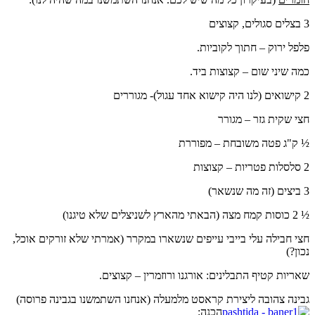
3 בצלים סגולים, קצוצים
פלפל ירוק – חתוך לקוביות.
כמה שיני שום – קצוצות ביד.
2 קישואים (לנו היה קישוא אחד עגול)- מגוררים
חצי שקית גזר – מגורר
½ ק"ג פטה משובחת – מפוררת
2 סלסלות פטריות – קצוצות
3 ביצים (זה מה שנשאר)
½ 2 כוסות קמח מצה (הבאתי מהארץ לשניצלים שלא טיגנו)
חצי חבילה עלי בייבי עייפים שנשארו במקרר (אמרתי שלא זורקים אוכל,
נכון?)
שאריות קטיף התבלינים: אורגנו ורוזמרין – קצוצים.
גבינה צהובה ליצירת קראסט מלמעלה (אנחנו השתמשנו בגבינה פרוסה)
הכנה: