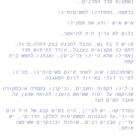
נשמעות מכל התרנים..
בדממה..התפזרנו למשימותינו
איש איש יודע את תפקידו
כלום לא צריך היה להיאמר…
מויש ל Wi Fi..ענבל להכנת בצק לחלה…סיגל…
לתמיכה מקצועית בענבל….עודד לחיפוש חדר
(אפילו שלא היינו צריכים)… ואנחנו…לחפש בית
קפה.
כשהתכנסנו שוב לאחר סיום משימותינו..פנינו
לסיור רגלי באיזור דרום המעגנה.
גילינו רקפות וחצבים..וביקרנו בקמרה אובסקורה
שהוקמה על יסוד ששימש בזמנו לתותח שהגן על
מעבר המים הצר.
בפרדיקה..יש לציין, היה בסיס קבע של חיל הים
היוני…על הגבהות המשקיפות לחלקו הדרומי, יש
עדיין מבנים רבים..שוחות ובונקרים ששימשו
אותם.