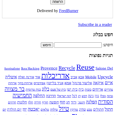
Delivered by
FeedBurner
Subscribe in a reader
חפש בבלוג
חיפוש:
תגיות נפוצות
Reuse
Recycle
Provence
Salone Del
fuorisalone
Ikea Hacking
אדריכלות
Upcycle
איטליה
Mobile
אור
אבא
אביב
אורנה ואלה
איים
איקאה
אמא
אליעזר פרנקל
אניד בלייטון
אפידברוס
ארוחת בוקר
ארוחת
בר מצווה
בלוג
אריחים
צהריים
בובות
בית
בית ישן
בית של פעם
בניה טרומית
החמישיה
החלפה
הדרכה
גבינה
גובלן
גוון
גינה
דבש
דג
דגל
דנה ישראלי
הסודית
הפלגה
חוף
חג
חלונות
ווינטג`
ורוד
חופשה
חורף
חיריה
חלון
חרוזים
טיול
חתול
יאכטה
יוון
טוזיג
חתולים
טבע
טורקיז
טילדה
טלאים
יום הולדת
יום