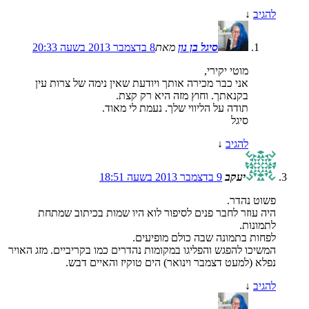
להגיב
↓
סיגל בן נון
מאת
8 בדצמבר 2013 בשעה 20:33
מוטי יקירי,
אני כבר מכירה אותך ויודעת שאין נימה של צרות עין
בקנאתך. וחוץ מזה היא רק קצת.
תודה על הליווי שלך. נעמת לי מאוד.
סיגל
להגיב
↓
יעקב
9 בדצמבר 2013 בשעה 18:51
פשוט נהדר.
היה עוזר לחבר פנים לסיפור לוא היו שמות בכיתוב שמתחת
לתמונות.
לפחות בתמונה שבה כולם מופיעים.
המשיכו להפגש והפליגו במקומות נהדרים כמו בקריביים. מזג האויר
נפלא (למעט דצמבר וינואר) הים טוקיז והאיים דבש.
להגיב
↓