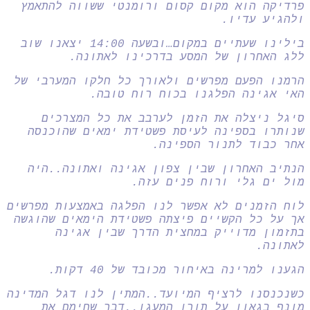
פרדיקה הוא מקום קסום ורומנטי ששווה להתאמץ
ולהגיע עדיו.
בילינו שעתיים במקום…ובשעה 14:00 יצאנו שוב
ללג האחרון של המסע בדרכינו לאתונה.
הרמנו הפעם מפרשים ולאורך כל חלקו המערבי של
האי אגינה הפלגנו בכוח רוח טובה.
סיגל ניצלה את הזמן לערבב את כל המצרכים
שנותרו בספינה לעיסת פשטידת ימאים שהוכנסה
אחר כבוד לתנור הספינה.
הנתיב האחרון שבין צפון אגינה ואתונה..היה
מול ים גלי ורוח פנים עזה.
לוח הזמנים לא אפשר לנו הפלגה באמצעות מפרשים
אך על כל הקשיים פיצתה פשטידת הימאים שהוגשה
בתזמון מדוייק במחצית הדרך שבין אגינה
לאתונה.
הגענו למרינה באיחור מכובד של 40 דקות.
כשנכנסנו לרציף המיועד..המתין לנו דגל המדינה
מונף בגאון על תורן המעגן..דבר שחימם את