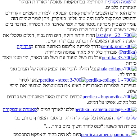
ה
רשומה הקודמת
הסתיימה בברוסקטות שאכלנו לארוחת הבוקר
האחרונה בלב ים.
היום הוא היום השביעי להרפתקאתנו הנפלאה ולמרות השמיים הקודרים
והחופש המתקצר ליבנו היה טוב עלינו. בעיקרון, ניתן לומר שהיום הזה
עומד להצטיין מבחינה גסטרונומית ולמי שאיבד את הספירה, מדובר ביום
שישי בשבוע ונכון לנו ערב שבת מיוחד.
הרוח היתה חזקה, הים היה גבוה, הגלים טלטלו את
הספינה ואנחנו המשכנו להתכרבל בבגדינו החמים.
בדרך למרינה אלימוס באתונה עצרנו ב
פרדיקה
(Perdika)
שבדרך כלל היא מאוד עמוסה ומתויירת
אבל גם בשל העונה וגם בשל מזג האויר, היו מעט מאוד
סירות.
ענבל החלה להכין את הבצק לחלה של הערב ואני
עזרתי לה.
יצאנו לסיור
בעיירונת שלמרות האפרוריות ראינו את הפוטנציאל הצבעוי ואת היופי
שלה.
הבתים היוונים מאוד מטופחים ויש פרחים
בכל מקום. אפילו על המים.
הלכנו לאורך המים ל
קאמרה אובסקורה
של פרדיקה
. הנמצאת על קצה קו החוף. בהסבר המצורף כתוב, כבר
בשורה הראשונה: “כנס לחדר חשוך ביום בהיר….”
היום לא היה בהיר והאפקט התפספס