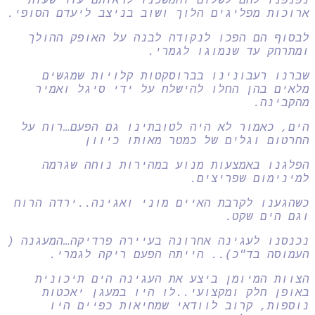
נפנפנו להם לשלום והמשכנו לראותם עוד שעות
ארוכות מפליגים הלוך ושוב בניצב ליעדם הסופי.
לבסוף הם הפכו לנקודה לבנה על האופק ההולך
ומתרחק עד שנמוגו לגמרי.
שברנו רעבונינו בברוסקטות קלויות שמגשים
מלאים בהן החלו להישלח על ידי סיגל ואמיר
מהקבינה.
הים, כאמור לא היה לטובתינו גם הפעם…רוח על
החרטום וגלים של כמטר מאותו כיוון
הפלגנו באמצעות מנוע במהירות נוחה שגרמה
למינימום שפריצים.
כשהגענו לקרבת האיים מוני ואגינה..ירדה הרוח
וגם הים שקט.
נכנסנו לעגינה אחרונה בעיירה פרדיקה…המעגנה (
העמוסה בד"כ).. הייתה הפעם ריקה לגמרי.
הצוות המיומן ביצע את העגינה הים תיכונית
באופן חלק ומקצועי..לו היו במעגן יאכטות
נוספות, קרוב לוודאי שמחיאות כפיים היו