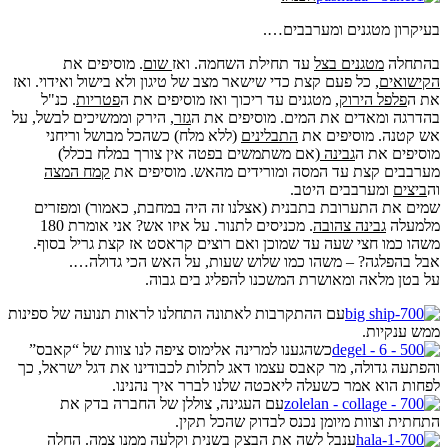
בעיקרון מטגנים ומערבבים….
בהתחלה
מטגנים בצל
עד תחילת השחמה. ואז
שום
. מוסיפים את
הקישואים
, כל פעם קצת כדי שישאר מצב של טיגון ולא בישול ואידוי. ואז
את ה
פלפל הירוק
, מטגנים עד ריכוך ואז מוסיפים את ה
פטריות
. כנ"ל
בהדרגה ומאדים את המים. מוסיפים את ה
גזר
, הירק וממשיכים לבשל, על
אש קטנה. מוסיפים את
התבלינים
(ללא מלח) כשהכל מבושל וריחני
מוסיפים את ה
גבינה
(אם משתמשים בפטה אין צורך במלח בכלל)
מערבבים קצת עד המסה ומורידים מהאש. מוסיפים את
קמח המצה
וה
ביצים
ומערבבים היטב.
שמים את התערובת בתבנית (אצלנו זה היה במחבת, כאמור) ומפזרים
מלמעלה
גבינה צהובה
. מכניסים לתנור. על איזו אש? אני אומרת 180
משהו כמו חצי שעה עד שמוכן ואם רוצים קראסט אז קצת גריל בסוף.
אבל בהפלגה? – משהו כמו שלוש שעות, על האש הכי גדולה….
על בטן מלאה ומאושרת המשכנו להפליג בים גבוה.
עם ההתקרבות לאתונה התחלנו לראות תנועה של ספינות
ממש ענקיות.
כשהגענו למרינה אלימוס ציפה לנו צוות של “קאבס”
והפתעה גדולה, מר קאבס עצמו דאג לתלות לכבודינו את דגל ישראל, כך
לפחות הוא אמר כשעלה ליאכטה שלנו לברר איך נהנינו.
עם העגינה, צוללן של החברה בדק את
התחתית וצוות מיומן נכנס לבדוק שהכל תקין.
ענבל לשה את הבצק בשנית וקלעה ממנו צמה. החלה