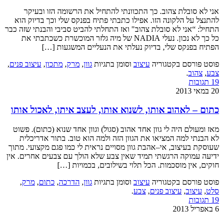
אני לא סובלת צהוב. כך התכוונתי להתחיל את הרשומה הזו ובעיקר
להתנצל על הלקונה הזו. אפילו כתבתי פתיח בפנקס שלי וכך בדיוק הוא
התחיל: “אני לא סובלת צהוב" ואז התחלתי להביט סביבי והבנתי שזה כבר
כל כך לא נכון. נעלי NADIA של מיה גלזר המוכשרת כשכתבתי את
הפתיח בפנקס שלי, בדיוק נעלתי את הנעליים המשגעות […]
פוסט פורסם בקטגוריה
עיצוב
וסומן בתגיות
גוון
,
מרק
,
מתכון
,
עיצוב פנים
,
צבע
,
צהוב
.
19 תגובות
20 במאי 2013
כתום – לאהוב אותו, לשנוא אותו, לעצב איתו, לאכול אותו
מאז ומעולם היה לי גוון אחד אהוב (סגול) וגוון אחד שנוא (כתום). פשוט
לא הבנתי למה המציאו את הגוון הזה ולמה הוא טוב. בתור אדריכלית
שעוסקת בעיצוב, אי–אהבת גוון מסויים נראית לי כמו פגם מקצועי. מתוך
ידיעה עמוקה הרגשתי תמיד שאין צבע שלא הולך עם צבעים אחרים. אין
חוקים, אין מוסכמות. הכל תלוי בשילובים, בכמויות […]
פוסט פורסם בקטגוריה
עיצוב
וסומן בתגיות
גוון
,
הדרכה
,
כתום
,
מרק
,
סלט
,
עיצוב
,
עיצוב פנים
,
צבע
.
19 תגובות
6 באפריל 2013