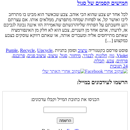
חמישים קסמים של סגול
לכל אחד יש צבע שהוא הכי אוהב. צבע שכאשר הוא מביט בו מתרחב
ליבו ואושר קל, או לפחות שמחה מתפרצת, ממלאים אותו. אם עצרתם
רגע וחשבתם על הפתיח שליוהרגשתם שהאמירה הזו איננה נכונה לגביכם
אז, לדעתי, אתם אחד מן השניים, צבע הוא לא חלק מן האינפורמציה
שאתם מתייחסים אליה ומעבדים אותה, או שאתם דווקא עוסקים בצבע
כמקצוע […]
פוסט פורסם בקטגוריה
עיצוב
וסומן בתגיות
,
Upcycle
,
Recycle
,
Purple
Violet
,
גוון
,
חלונות
,
לבנדר
,
מיחזור
,
סגול
,
עיצוב
,
עיצוב פנים
,
פרובנס
,
פרחים
,
צבע
,
תכלת
.
24 תגובות
הרשמו לעידכונים במייל:
הכניסו את כתובת המייל וקבלו עדכונים: