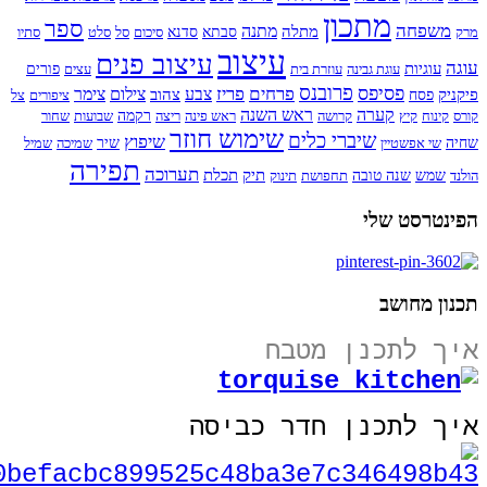
מתכון
ספר
משפחה
מתנה
מתלה
מרק
סבתא
סדנא
סיכום
סל
סלט
סתיו
עיצוב
עיצוב פנים
עוגה
עוגיות
עוגת גבינה
עוזרת בית
עצים
פורים
פרובנס
פסיפס
פרחים
פריז
צבע
צילום
צימר
פיקניק
צהוב
פסח
ציפורים
צל
קערה
ראש השנה
קורס
קינוח
קיץ
קרושה
ראש פינה
ריצה
רקמה
שבועות
שחור
שימוש חוזר
שיברי כלים
שיפוץ
שחיה
שי אפשטיין
שיר
שמיכה
שמיל
תפירה
תערוכה
תיק
תכלת
הולנד
שמש
שנה טובה
תחפושת
תינוק
הפינטרסט שלי
תכנון מחושב
איך לתכנן מטבח
איך לתכנן חדר כביסה