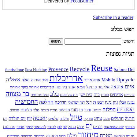
Delivered by
FeedBurner
Subscribe in a reader
חפש בבלוג
חיפוש:
תגיות נפוצות
Reuse
Recycle
Provence
Salone Del
fuorisalone
Ikea Hacking
אדריכלות
Upcycle
איטליה
Mobile
אור
אבא
אביב
אורנה ואלה
איים
איקאה
אמא
אליעזר פרנקל
אניד בלייטון
אפידברוס
ארוחת בוקר
ארוחת
בר מצווה
בלוג
אריחים
צהריים
בובות
בית
בית ישן
בית של פעם
בניה טרומית
החמישיה
החלפה
הדרכה
גבינה
גובלן
גוון
גינה
דבש
דג
דגל
דנה ישראלי
הסודית
הפלגה
חוף
חג
חלונות
ווינטג`
ורוד
חופשה
חורף
חיריה
חלון
חרוזים
טיול
חתול
יאכטה
יוון
טוזיג
חתולים
טבע
טורקיז
טילדה
טלאים
יום הולדת
יום
ים
ירוק
הזיכרון
יום העצמאות
ילדים
כחול
לב
לבן
לבנדר
ליה נאור
לימון
מדבר
מדרגות
מיחזור
מטבח
מילנו
מו ומו
מוזיאון
מסע
מסעדה
מרפסת
מרצפות מצויירות