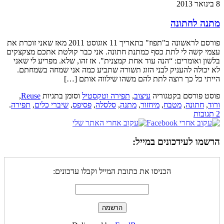
8 בינואר 2013
מתנה לחתונה
פורסם לראשונה ב"תפוז" בתאריך 11 אוגוסט 2011 מאז שאני זוכרת את
עצמי קשה לי לתת כסף כמתנת חתונה. אני כבר קולטת אתכם מצקצקים
בלשון ואומרים: “הנה עוד אחת קמצנית". אז זהו, שלא. מפריע לי שאני
לא יכולה להעניק לבני הזוג תשורה שתביע כמה אני שמחה בשמחתם.
הייתי כל כך רוצה לתת להם משהו שילווה אותם […]
פוסט פורסם בקטגוריה
עיצוב
,
תפירה וטקסטיל
וסומן בתגיות
Reuse
,
ורוד
,
חתונה
,
מטבח
,
מיחזור
,
מתנה
,
סלסלה
,
פסיפס
,
שיברי כלים
,
תפירה
.
2 תגובות
הרשמו לעידכונים במייל:
הכניסו את כתובת המייל וקבלו עדכונים: