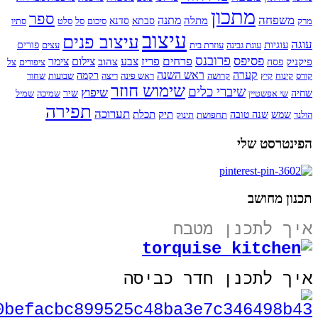
מתכון
ספר
משפחה
מתנה
מתלה
מרק
סבתא
סדנא
סיכום
סל
סלט
סתיו
עיצוב
עיצוב פנים
עוגה
עוגיות
עוגת גבינה
עוזרת בית
עצים
פורים
פרובנס
פסיפס
פרחים
פריז
צבע
צילום
צימר
פיקניק
צהוב
פסח
ציפורים
צל
קערה
ראש השנה
קורס
קינוח
קיץ
קרושה
ראש פינה
ריצה
רקמה
שבועות
שחור
שימוש חוזר
שיברי כלים
שיפוץ
שחיה
שי אפשטיין
שיר
שמיכה
שמיל
תפירה
תערוכה
תיק
תכלת
הולנד
שמש
שנה טובה
תחפושת
תינוק
הפינטרסט שלי
תכנון מחושב
איך לתכנן מטבח
איך לתכנן חדר כביסה