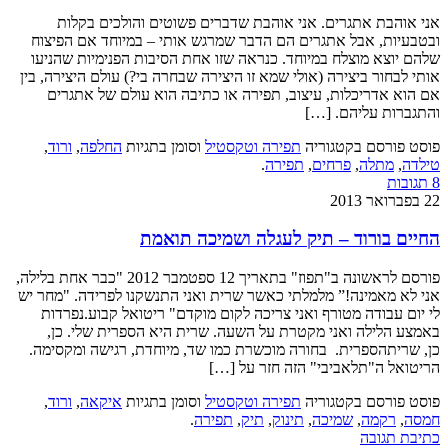
אני אוהבת אתגרים. אני אוהבת שדברים פשוטים והולכים בקלות
ובטבעיות, אבל אתגרים הם הדבר שמרגש אותי – במיוחד אם הפיצוח
שלהם יוצא מוצלח במיוחד. כנראה שזו אחת הסיבות הפנימיות שהניעו
אותי לבחור ביצירה (אולי שמא זו היצירה שבחרה בי?) עולם היצירה, בין
אם הוא אדריכלות, עיצוב, תפירה או כתיבה הוא עולם של אתגרים
והתגברות עליהם. […]
פוסט פורסם בקטגוריה
תפירה וטקסטיל
וסומן בתגיות
החלפה
,
ורוד
,
טילדה
,
מתלה
,
פרחים
,
תפירה
.
8 תגובות
22 בפברואר 2013
החיים בורוד – תיק לעגלה ושמיכה תואמת
פורסם לראשונה ב"תפוז" בתאריך 12 ספטמבר 2012 "כבר אחת בלילה,
אני לא מאמינה!” מלמלתי כאשר שרית ואני התנשקנו לפרידה. "מחר יש
לי יום עבודה מטורף ואני צריכה לקום מוקדם" ריטואל קבוע.נפרדות
באמצע הלילה ואני מקטרת על השעה. שרית היא הספרית שלי. כן,
כן, שריתהספרית. בחורה מוכשרת כמו שד, מיוחדת, רגישה ומקסימה.
הריטואל ה"תלאביבי" הזה חזר על […]
פוסט פורסם בקטגוריה
תפירה וטקסטיל
וסומן בתגיות
איקאה
,
ורוד
,
חמסה
,
רקמה
,
שמיכה
,
תינוק
,
תיק
,
תפירה
.
כתיבת תגובה