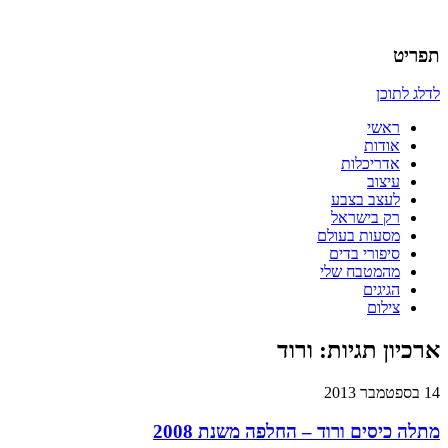
אדריכלות, עיצוב, יצירה,
כמו אויר לנשימה – בלוג של
תפריט
אדריכלית
לדלג לתוכן
ראשי
אודות
אדריכלות
עיצוב
לעצב בצבע
רק בישראל
מסעות בעולם
סיפורי בדים
מהמטבח שלי
הגיגים
צילום
ארכיון תגיות:
ורוד
14 בספטמבר 2013
מתלה כיסים ורוד – החלפה משנת 2008