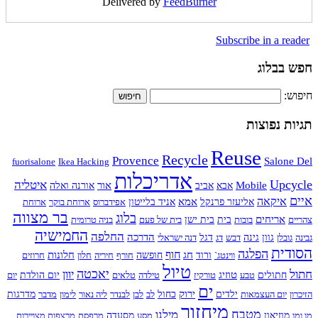
Delivered by
FeedBurner
Subscribe in a reader
חפש בבלוג
חיפוש:
תגיות נפוצות
Reuse
Recycle
Provence
Salone Del
fuorisalone
Ikea Hacking
אדריכלות
Upcycle
איטליה
Mobile
אור
אבא
אביב
אורנה ואלה
איים
איקאה
אמא
אליעזר פרנקל
אניד בלייטון
אפידברוס
ארוחת בוקר
ארוחת
בר מצווה
בלוג
אריחים
צהריים
בובות
בית
בית ישן
בית של פעם
בניה טרומית
החמישיה
החלפה
הדרכה
גבינה
גובלן
גוון
גינה
דבש
דג
דגל
דנה ישראלי
הסודית
הפלגה
חוף
חג
חלונות
ווינטג`
ורוד
חופשה
חורף
חיריה
חלון
חרוזים
טיול
חתול
יאכטה
יוון
טוזיג
חתולים
טבע
טורקיז
טילדה
טלאים
יום הולדת
יום
ים
ירוק
הזיכרון
יום העצמאות
ילדים
כחול
לב
לבן
לבנדר
ליה נאור
לימון
מדבר
מדרגות
מיחזור
מטבח
מילנו
מו ומו
מוזיאון
מסע
מסעדה
מרפסת
מרצפות מצויירות