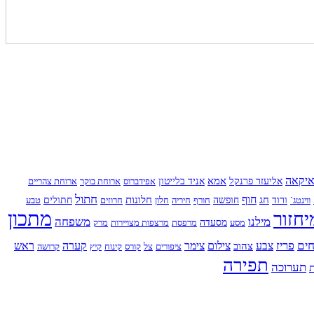
יקאה
אמא
אליעזר פרנקל
אניד בלייטון
אפידברוס
ארוחת בוקר
ארוחת צהריים
חתול
חוף
חג
חלונות
ווינטג`
ורוד
חופשה
חורף
חיריה
חלון
חרוזים
חתולים
טבע
מתכון
יחזור
מילנו
משפחה
מסע
מסעדה
מרפסת
מרצפות מצויירות
מרק
ים
פריז
צבע
צילום
צימר
קערה
ראש
צהוב
ציפורים
צל
קורס
קינוח
קיץ
קרושה
תפירה
תערוכה