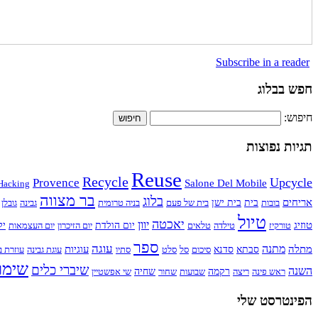
Subscribe in a reader
חפש בבלוג
חיפוש:
תגיות נפוצות
Reuse
Recycle
Upcycle
Provence
Salone Del Mobile
Hacking
בר מצווה
בלוג
אריחים
בובות
בית
בית ישן
בית של פעם
בניה טרומית
גבינה
גובלן
טיול
יאכטה
יוון
טוזיג
טורקיז
טילדה
טלאים
יום הולדת
יום הזיכרון
יום העצמאות
יל
ספר
עוגה
מתנה
מתלה
עוגיות
סבתא
סדנא
סיכום
סל
סלט
סתיו
עוגת גבינה
עוזרת ב
שימו
שיברי כלים
השנה
ראש פינה
ריצה
רקמה
שבועות
שחור
שחיה
שי אפשטיין
הפינטרסט שלי