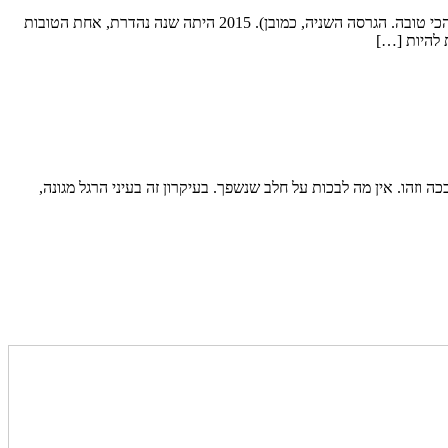
הילדים שלי הזהירו אותי תמיד מגרסאות Windows "זוגיות". באמת Windows10 איומה בעיני וWindows7 נהדרת (למרות ש-Windows98 היתה בעיני הכי טובה. הגרסה השניה, כמובן). 2015 היתה שנה נהדרת, אחת הטובות
הו. אין מה לבכות על חלב שנשפך. בעיקרון זה בעיני הרגל מגונה,