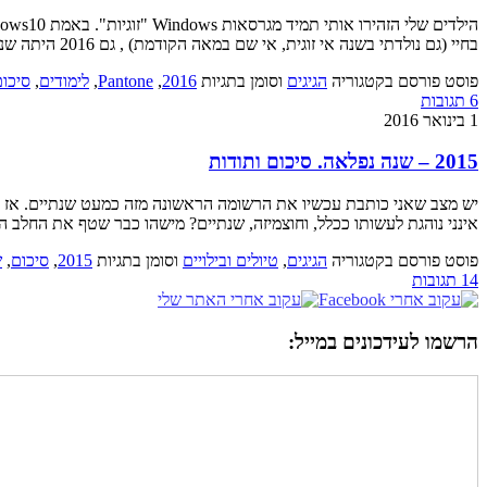
בחיי (גם נולדתי בשנה אי זוגית, אי שם במאה הקודמת) , גם 2016 היתה שנה טובה ומשמעותית, ללא ספק. וכבר אסכם אותה בחדווה, אבל 2017 הולכת להיות […]
פוסט פורסם בקטגוריה
הגיגים
וסומן בתגיות
2016
,
Pantone
,
לימודים
,
סיכו
6 תגובות
1 בינואר 2016
2015 – שנה נפלאה. סיכום ותודות
יש מצב שאני כותבת עכשיו את הרשומה הראשונה מזה כמעט שנתיים. אז אל 
אינני נוהגת לעשותו ככלל, וחוצמיזה, שנתיים? מישהו כבר שטף את החלב ה
פוסט פורסם בקטגוריה
הגיגים
,
טיולים ובילויים
וסומן בתגיות
2015
,
סיכום
,
ש
14 תגובות
הרשמו לעידכונים במייל: