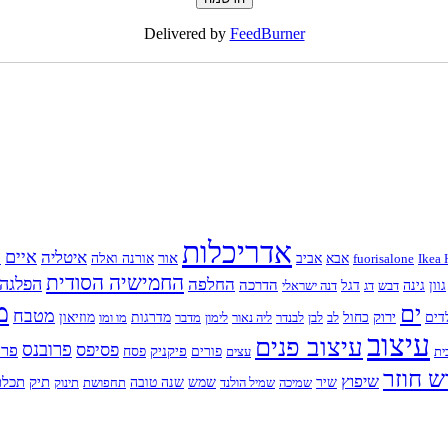
Delivered by
FeedBurner
אדריכלות
איים
איטליה
א
אור
Ikea 
fuorisalone
אבא
אביב
אורנה ואלה
החמישיה הסודית
החלפה
הפלגה
הדרכה
גוון
גינה
דבש
דג
דגל
דנה ישראלי
מ
ים
מטבח
ירוק
דים
כחול
לב
לבן
לבנדר
ליה נאור
לימון
מדבר
מדרגות
מו ומו
מוזיאון
עיצוב
עיצוב פנים
פרובנס
פסיפס
פרח
פיקניק
ית
עצים
פורים
פסח
ש חוזר
שיפוץ
תיק
תכלת
שיר
שמיכה
שמיל הולנד
שמש
שנה טובה
תחפושת
תינוק