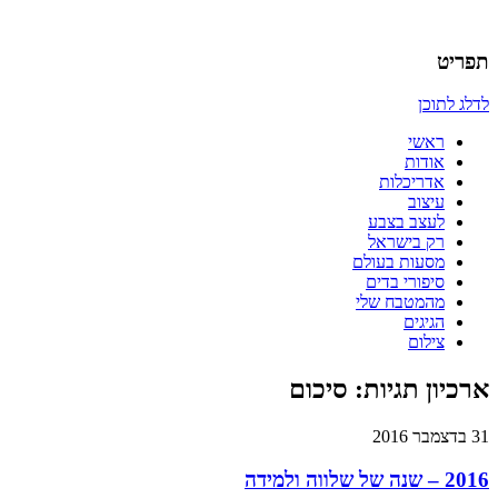
אדריכלות, עיצוב, יצירה,
כמו אויר לנשימה – בלוג של אדריכלי
תפריט
לדלג לתוכן
ראשי
אודות
אדריכלות
עיצוב
לעצב בצבע
רק בישראל
מסעות בעולם
סיפורי בדים
מהמטבח שלי
הגיגים
צילום
ארכיון תגיות:
סיכום
31 בדצמבר 2016
2016 – שנה של שלווה ולמידה