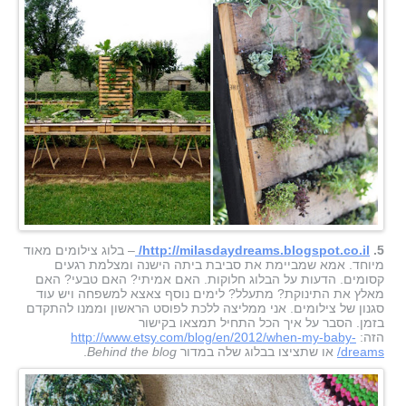
5.
http://milasdaydreams.blogspot.co.il/
– בלוג צילומים מאוד
מיוחד. אמא שמביימת את סביבת ביתה הישנה ומצלמת רגעים
קסומים. הדעות על הבלוג חלוקות. האם אמיתי? האם טבעי? האם
מאלץ את התינוקת? מתעלל? לימים נוסף צאצא למשפחה ויש עוד
סגנון של צילומים. אני ממליצה ללכת לפוסט הראשון וממנו להתקדם
בזמן. הסבר על איך הכל התחיל תמצאו בקישור
הזה:
http://www.etsy.com/blog/en/2012/when-my-baby-
dreams/
או שתציצו בבלוג שלה במדור
Behind the blog
.