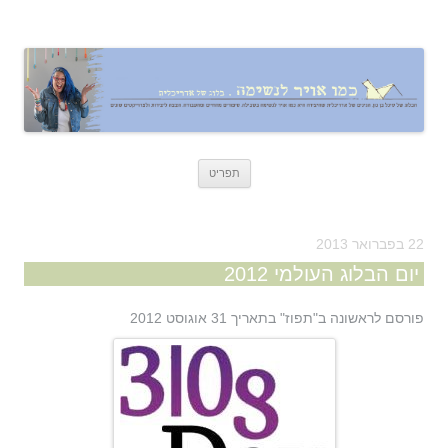
כמו אויר לנשימה – בלוג של אדריכלית
אדריכלות, עיצוב, יצירה,
לדלג
תפריט
לתוכן
22 בפברואר 2013
יום הבלוג העולמי 2012
פורסם לראשונה ב"תפוז" בתאריך 31 אוגוסט 2012