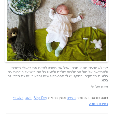
אני לא יודעת מה איתכם, אבל אני מחכה לסיים את בישולי השבת,
ולהתיישב אל מול ההמלצות שלכם ולחגוג כל הסופ"ש על היכרות עם
בלוגים מרתקים. בנוסף יש לי ספר-בלוג שזה נפלא כי זה גם ספר וגם
בלוג!!!!
שבת שלום!
פוסט פורסם בקטגוריה
הגיגים
וסומן בתגיות
Blog Day
,
בלוג
,
בלוג דיי
.
כתיבת תגובה