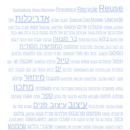
ש
Reuse
Recycle
Provence
fuorisalone
Ikea Hacking
:
אדריכלות
Upcycle
Salone Del Mobile
אבא
אביב
אור
איים
איטליה
איקאה
אורנה ואלה
אליעזר פרנקל
אמא
אניד בלייטון
אריחים
בית
בית ישן
אפידברוס
ארוחת בוקר
ארוחת צהריים
בובות
בית
בר מצווה
בלוג
גוון
גינה
של פעם
בניה טרומית
גבינה
גובלן
דבש
החמישיה הסודית
החלפה
דגל
הדרכה
דג
דנה ישראלי
הפלגה
חוף
ורוד
חג
חופשה
חלונות
ווינטג`
חורף
חיריה
חלון
חרוזים
טיול
יאכטה
חתול
יוון
חתולים
טוזיג
יום
טבע
טורקיז
טילדה
טלאים
ים
הולדת
ילדים
ירוק
כחול
יום הזיכרון
יום העצמאות
לב
לבן
לבנדר
ליה
מיחזור
מטבח
מילנו
מדרגות
מוזיאון
נאור
לימון
מדבר
מו ומו
מתכון
משפחה
מסעדה
מסע
מרפסת
מרצפות מצויירות
מרק
ספר
עוגה
מתנה
מתלה
סבתא
סדנא
עוגיות
סיכום
סל
סלט
סתיו
עיצוב
עיצוב פנים
פורים
עוגת גבינה
עוזרת בית
עצים
פסיפס
פרובנס
פרחים
פריז
צבע
צילום
פיקניק
פסח
צהוב
צימר
קערה
ראש השנה
ציפורים
צל
קורס
קינוח
קיץ
קרושה
ראש פינה
שימוש
שיברי כלים
רקמה
שחיה
ריצה
שבועות
שחור
שי אפשטיין