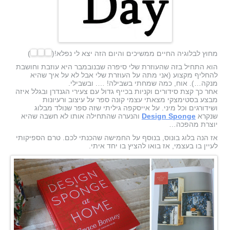
מחוץ לבלוגיה החיים ממשיכים והיום הזה יצא לי נפלא!(
)
הוא התחיל בזה שהעוזרת שלי סיפרה שבנובמבר היא עוזבת וחושבת
להחליף מקצוע (אני מתה על העוזרת שלי אבל לא על איך שהיא
מנקה…). אוח, כמה שמחתי בשבילה! …. ובשבילי.
אחר כך קצת סידורים וקניות בכייף גדול עם צעירי הגנדרן ובגלל איזה
מבצע בסטימצקי מצאתי עצמי קונה ספר על עיצוב ורעיונות
ושידורגים וכל מיני.
על אייסקפה גיליתי שזה ספר שנולד מבלוג
שנקרא
Design Sponge
והנערה שהתחילה אותו לא חשבה שהיא
יוצרת מהפכה…
אז הנה בלוג בונוס, בנוסף על החמישה שהכנתי לכם. טרם הספיקותי
לעיין בו בעצמי, אז בואו להציץ בו יחד איתי.