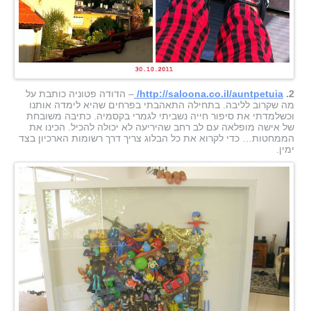
2.
http://saloona.co.il/auntpetuia/
– הדודה פטוניה כותבת על
מה שקרוב לליבה. בתחילה התאהבתי בפרחים שהיא לימדה אותנו
וכשלמדתי את סיפור חייה נשביתי לגמרי בקסמיה. כתיבה משובחת
של אישה מופלאה עם לב רחב שהיריעה לא יכולה להכיל. הכינו את
הממחטות… כדי לקרוא את כל הבלוג צריך דרך רשומות הארכיון בצד
ימין.