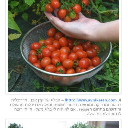
4.
http://www.avnikeren.com/
– הבלוג של קרן אבני. אדריכלית
רהוטה ומדוייקת ומוכשרת ביותר. חושפת ומגלה אדריכלות מהעולם
וחידושים בתחום הreuse . אם לא היה לי בלוג משלי, הייתי רוצה
לכתוב בלוג כמו שלה…