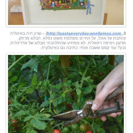
3.
http://pastaeveryday.wordpress.com/
– שרון חיה באיטליה
וכותבת על אוכל, על החיים ומצלמת פשוט נפלא. הבלוג מרתק,
מרענן ויפיפה ויזואלית. לא מפתיע שהתלהבתי מבלוג של אדריכלית,
נכון? עוד קסם ששבה אותי: כתיבה גם באיטלקית.