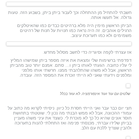
חשבתי להתחיל מן ההתחלה וכך לעבור ביתן ביתן, בשבוע הזה. טעות
גדולה. אל תעשו אותה.
הביתן הראשון מימין היה מלא ברהיטים כבדים כמו שהאיטלקים
הרגילים אוהבים. זה היה נראה כמו חנויות על חנות של רהיטים
משמימים ולא כמו תערוכת עיצוב.
אז עצרתי לקפה וסיגריה כדי לחשב מסלול מחדש.
דפדפתי ברשימות שלי ומצאת את איזה מספר ביתן שמישהו המליץ
לי עליו כחובה. הגעתי לאותו ביתן ו… סתם. אמנם יותר טוב מהביתן
הראשון, אבל לא משהו שהתלהבתי ממנו. חרשתי אותו מלפני
ומלפנים וידעתי שאני לא הייתי זוכרת את המספר הזה. עובדה.
שלטים עם עוד ועוד אינפורמציה. לא עוזר בכלל
חצי יום כבר עבר ואני הייתי חסרת כל כיוון. ניסיתי לקרוא מה כתוב על
עמודי ההכוונה, אבל לא ממש הבנתי מה נכון לי. שוטטתי בתחושת
חוסר אונים שהיא כל כך לא מוכרת לי. כשצד את עיני משהו מעניין
בביתן שלידו עברתי, מכנסתי פנימה ואז התחלתי להנות בתערוכה
ולהבין שצריך ללכת עם הלב.