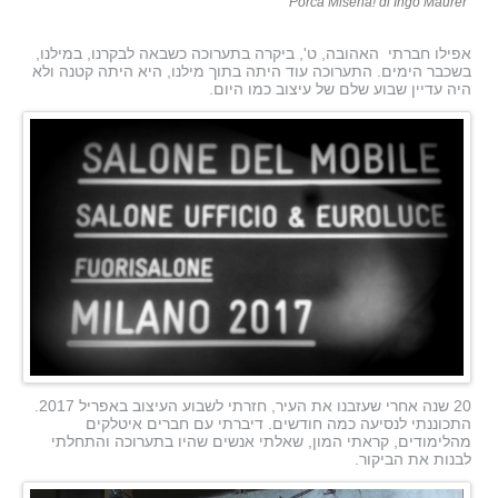
Porca Miseria! di Ingo Maurer
אפילו חברתי האהובה, ט', ביקרה בתערוכה כשבאה לבקרנו, במילנו,
בשכבר הימים. התערוכה עוד היתה בתוך מילנו, היא היתה קטנה ולא
היה עדיין שבוע שלם של עיצוב כמו היום.
20 שנה אחרי שעזבנו את העיר, חזרתי לשבוע העיצוב באפריל 2017.
התכוננתי לנסיעה כמה חודשים. דיברתי עם חברים איטלקים
מהלימודים, קראתי המון, שאלתי אנשים שהיו בתערוכה והתחלתי
לבנות את הביקור.