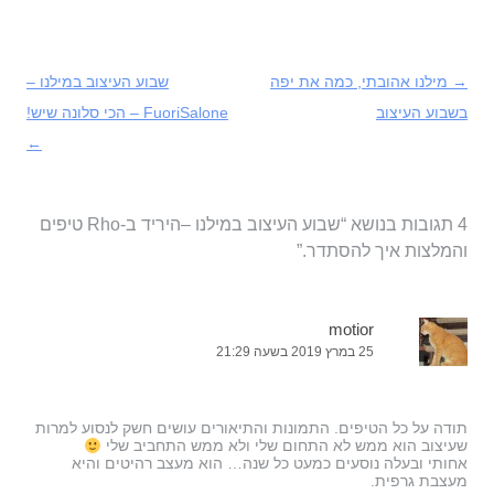
→
ניווט
מילנו אהובתי, כמה את יפה
שבוע העיצוב במילנו –
בפוסטים
בשבוע העיצוב
FuoriSalone – הכי סלונה שיש!
←
4 תגובות בנושא “
שבוע העיצוב במילנו –היריד ב-Rho טיפים
והמלצות איך להסתדר.
”
motior
25 במרץ 2019 בשעה 21:29
תודה על כל הטיפים. התמונות והתיאורים עושים חשק לנסוע למרות
שעיצוב הוא ממש לא התחום שלי ולא ממש התחביב שלי
אחותי ובעלה נוסעים כמעט כל שנה… הוא מעצב רהיטים והיא
מעצבת גרפית.