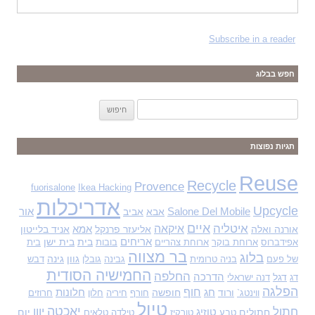
Subscribe in a reader
חפש בבלוג
ח
י
פ
תגיות נפוצות
ו
ש
Reuse
Recycle
Provence
fuorisalone
Ikea Hacking
:
אדריכלות
Upcycle
Salone Del Mobile
אבא
אביב
אור
איים
איטליה
איקאה
אורנה ואלה
אליעזר פרנקל
אמא
אניד בלייטון
אריחים
בית
בית ישן
אפידברוס
ארוחת בוקר
ארוחת צהריים
בובות
בית
בר מצווה
בלוג
גוון
גינה
של פעם
בניה טרומית
גבינה
גובלן
דבש
החמישיה הסודית
החלפה
דגל
הדרכה
דג
דנה ישראלי
הפלגה
חוף
ורוד
חג
חופשה
חלונות
ווינטג`
חורף
חיריה
חלון
חרוזים
טיול
יאכטה
חתול
יוון
חתולים
טוזיג
יום
טבע
טורקיז
טילדה
טלאים