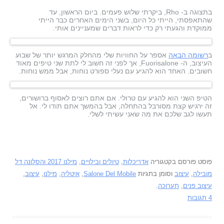
בתצוגה ב- Rho, ביקרתי שלוש פעמים. ביום הראשון, עד
שהתאפסתי, הייתי כל היום, בשני הימים האחרים כבר הייתי
ממוקדת והגעתי רק כדי לראות דברים שמעניינים אותי.
ב
רשומה הבאה
אספר על החוויות שלי מהחלק המרגש יותר של שבוע
העיצוב, ה- Fuorisalone, אך לפני זה חשוב לי לתת שני טיפים מאוד
חשובים. האחד הוא להגיע עם נעלי ספורט נוחות, אבל ממש נוחות.
הטיפ השני הוא להגיע עם טרולי. אם אתם רוצים לאסוף ברושורים,
זה ירגיש קצת מסורבל בהתחלה, אבל בהמשך אתם תודו לי. אל
תעשו לגב שלכם את מה שאני עשיתי לשלי.
פוסט פורסם בקטגוריה
אדריכלות
,
טיולים ובילויים
,
מילנו 2017 והסלונה דל
מובילה
,
עיצוב
וסומן בתגיות
Salone Del Mobile
,
איטליה
,
מילנו
,
עיצוב
,
עיצוב פנים
,
תערוכה
.
4 תגובות