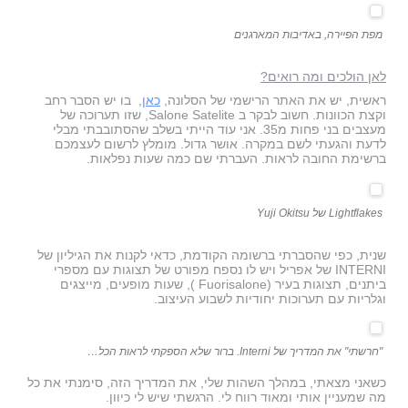
מפת הפיירה, באדיבות המארגנים
לאן הולכים ומה רואים?
ראשית, יש את האתר הרישמי של הסלונה,
כאן
, בו יש הסבר רחב
וקצת הכוונות. חשוב לבקר ב Salone Satelite, שזו תערוכה של
מעצבים בני פחות מ35. אני עוד הייתי בשלב שהסתובבתי מבלי
לדעת והגעתי לשם במקרה. אושר גדול. מומלץ לרשום לעצמכם
ברשימת החובה לראות. העברתי שם כמה שעות נפלאות.
Lightflakes של Yuji Okitsu
שנית, כפי שהסברתי ברשומה הקודמת, כדאי לקנות את הגיליון של
INTERNI של אפריל ויש לו נספח מפורט של תצוגות עם מספרי
ביתנים, תצוגות בעיר (Fuorisalone ), שעות מופעים, מייצגים
וגלריות עם תערוכות יחודיות לשבוע העיצוב.
"חרשתי" את המדריך של Interni. ברור שלא הספקתי לראות הכל…
כשאני מצאתי, במהלך השהות שלי, את המדריך הזה, סימנתי את כל
מה שמעניין אותי ומאוד רווח לי. הרגשתי שיש לי כיוון.