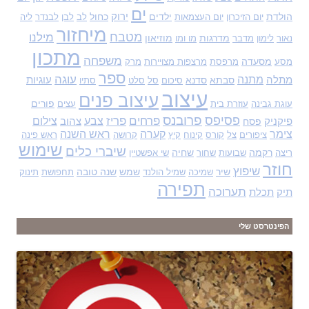
ים
הולדת
ילדים
ירוק
כחול
יום הזיכרון
יום העצמאות
לב
לבן
לבנדר
ליה
מיחזור
מטבח
מילנו
מדרגות
מוזיאון
נאור
לימון
מדבר
מו ומו
מתכון
משפחה
מסעדה
מסע
מרפסת
מרצפות מצויירות
מרק
ספר
עוגה
מתנה
מתלה
סבתא
סדנא
עוגיות
סיכום
סל
סלט
סתיו
עיצוב
עיצוב פנים
פורים
עוגת גבינה
עוזרת בית
עצים
פסיפס
פרובנס
פרחים
פריז
צבע
צילום
פיקניק
פסח
צהוב
צימר
קערה
ראש השנה
ציפורים
צל
קורס
קינוח
קיץ
קרושה
ראש פינה
שימוש
שיברי כלים
רקמה
שחיה
ריצה
שבועות
שחור
שי אפשטיין
חוזר
שיפוץ
שיר
שמש
שנה טובה
שמיכה
שמיל הולנד
תחפושת
תינוק
תפירה
תערוכה
תיק
תכלת
הפינטרסט שלי