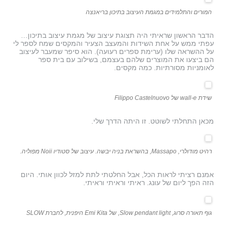
המורים והתלמידים במגמת העיצוב בתיכון בריאנצה
הדבר הראשון שראיתי היה תצוגת עיצוב של מגמת עיצוב בתיכון…
עפתי ממש על אחת השידות והמעצב הצעיר והמקסים שמח לספר לי
על ההשראה שלו (ערימת ספרים רעועה). הוא סיפר שמעבר לעיצוב
הם ביצעו את המוצרים שלהם בעצמם, בשילוב עם בית ספר
לאומניות מסורתיות. כמה מקסים.
שידת wall-e של Filippo Castelnuovo
מכאן התחלתי לשוטט. זו היתה הדרך שלי.
רהיט מודולרי, Massapo, בהשראת בניה יבשה. עיצוב של סטודיו Noii מפוליה.
אמנם רציתי לראות הכל, אבל החלטתי לתת למזל לכוון אותי. היום
הזה הפך ליום של עונג. ראיתי וראיתי וראיתי.
גוף תאורה סרוג, Slow pendant light, של Emi Kita היפנית, לחברת SLOW