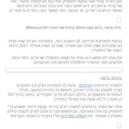
ו/או הזהיר אותי שאי אפשר להספיק הכל וגם לא לנסות. לצערי, אלו
שדיברתי איתם רק ידעו לספר כמה היה נהדר אבל לא ידעו לומר
מספרי ביתנים ראויים, או הכוונה יותר מאשר כמה רמזיים איזוטריים.
אילה צרפתי. ברקע Simon says ובחזית גופי תאורה תלויים Mimosa
בנוסף לתערוכת הריהוט, לב השבוע הזה, התערוכה מציגה שנה אחת
גם מטבחים ושנה אחת גם תאורה. שנה כך ושנה אחרת. 2017 היתה
השנה של התאורה.
אף אחד לא ממש כיוון אותי אז פשוט הפשלתי שרוולים, כמה וכמה
חודשים לפני התאריך והתחלתי לחרוש את האינטרנט.
כרטיסי טיסה
הזמנתי כרטיסים ב
איזיג'ט
. שימו לב להנחיות הצ'ק אין המוקדם
(צריך לעשות גם בדרך חזרה), לאפשרות בחירת המושב, לגדלי
המזוודות ולמשקלים. בהלוך הם לא כל כך מקפידים, בחזור בדרך כלל
כן (אם כי לי לא שקלו את הטרולי בחזרה)
אחרי שהזמנתי כרטיסים לעשרה ימים (הייתי זקוקה ליותר משבוע כדי
להספיק גם את התערוכה, גם לפגוש חברים ולגם לערוך לעצמי טיולון
נוסטלגי) מצאתי את
המלון המדהים
עליו כתבתי ברשומה הקודמת.