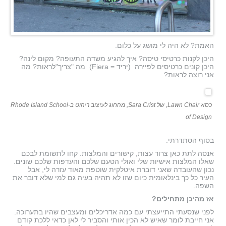
האמת? לא היה לי מושג על כלום.
היכן לקנות כרטיסי טיסה? איך להגיע משדה התעופה? מקום לינה?
היכן קונים כרטיסים לפיירה (יריד = Fiera) מה "צריך"לראות? מה
אני רוצה לראות?
כסא Lawn Chair, של Sara Crist, מהחוג לעיצוב ריהוט ב-Rhode Island School
of Design
בסוף הסתדרתי.
אנסה לתת כאן צרור עצות, קישורים והמלצות. קחו לתשומת לבכם
שאלו המלצות אישיות שלי ואולי הטעם שלכם והעדפות שלכם שונים.
נכון שהעובדה שאני דוברת איטלקית שוטפת מאוד עזרה לי, אבל
העיר כל כך בינלאומית כיום שזו לא תהיה בעיה גם למי שלא דובר את
השפה.
אז מהיכן מתחילים?
לפני שנסעתי התייעצתי עם כמה אדריכלים ומעצבים שהיו בתערוכה.
אני חייבת לומר שאיש לא הכין אותי והסביר לי לאן כדאי ללכת קודם