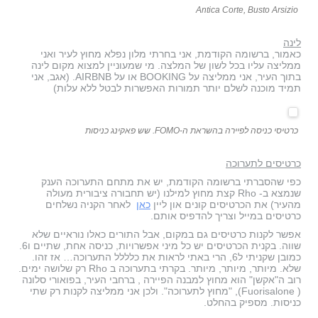
Antica Corte, Busto Arsizio
לינה
כאמור, ברשומה הקודמת, אני בחרתי מלון נפלא מחוץ לעיר ואני
ממליצה עליו בכל לשון של המלצה. מי שמעוניין למצוא מקום לינה
בתוך העיר, אני ממליצה על BOOKING או על AIRBNB. (אגב, אני
תמיד מוכנה לשלם יותר תמורות האפשרות לבטל ללא עלות)
כרטיסי כניסה לפיירה בהשראת ה-FOMO. שש פאקינג כניסות
כרטיסים לתערוכה
כפי שהסברתי ברשומה הקודמת, יש את מתחם התערוכה הענק
שנמצא ב- Rho קצת מחוץ למילנו (יש תחבורה ציבורית מעולה
מהעיר) את הכרטיסים קונים און ליין
כאן
לאחר הקניה נשלחים
כרטיסים במייל וצריך להדפיס אותם.
אפשר לקנות כרטיסים גם במקום, אבל התורים כאלו נוראיים שלא
שווה. בקנית הכרטיסים יש כל מיני אפשרויות, כניסה אחת, שתיים ו6.
כמובן שקניתי ל6, הרי באתי לראות את כלללל התערוכה… אז זהו.
שלא. מיותר, מיותר, מיותר. בקרתי בתערוכה ב Rho רק שלושה ימים.
רוב ה"אקשן" הוא מחוץ למבנה הפיירה , ברחבי העיר, בפואורי סלונה
( Fuorisalone), "מחוץ לתערוכה". ולכן אני ממליצה לקנות רק שתי
כניסות. מספיק בהחלט.