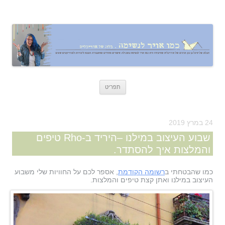
כמו אויר לנשימה – בלוג של אדריכלית
אדריכלות, עיצוב, יצירה,
לדלג
תפריט
לתוכן
24 במרץ 2019
שבוע העיצוב במילנו –היריד ב-Rho טיפים
והמלצות איך להסתדר.
כמו שהבטחתי ב
רשומה הקודמת
, אספר לכם על החוויות שלי משבוע
העיצוב במילנו ואתן קצת טיפים והמלצות.