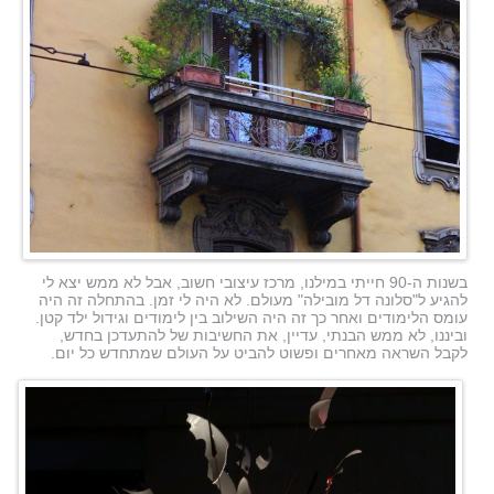
בשנות ה-90 חייתי במילנו, מרכז עיצובי חשוב, אבל לא ממש יצא לי
להגיע ל"סלונה דל מובילה" מעולם. לא היה לי זמן. בהתחלה זה היה
עומס הלימודים ואחר כך זה היה השילוב בין לימודים וגידול ילד קטן.
וביננו, לא ממש הבנתי, עדיין, את החשיבות של להתעדכן בחדש,
לקבל השראה מאחרים ופשוט להביט על העולם שמתחדש כל יום.