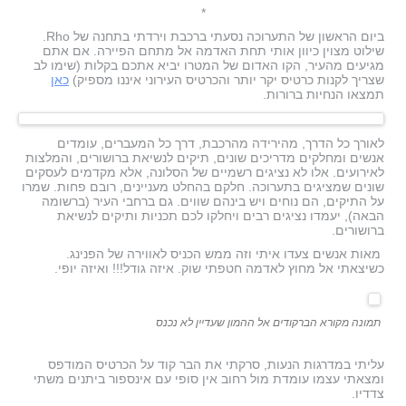
*
ביום הראשון של התערוכה נסעתי ברכבת וירדתי בתחנה של Rho.
שילוט מצוין כיוון אותי תחת האדמה אל מתחם הפיירה. אם אתם
מגיעים מהעיר, הקו האדום של המטרו יביא אתכם בקלות (שימו לב
שצריך לקנות כרטיס יקר יותר והכרטיס העירוני איננו מספיק)
כאן
תמצאו הנחיות ברורות.
לאורך כל הדרך, מהירידה מהרכבת, דרך כל המעברים, עומדים
אנשים ומחלקים מדריכים שונים, תיקים לנשיאת ברושורים, והמלצות
לאירועים. אלו לא נציגים רשמיים של הסלונה, אלא מקדמים לעסקים
שונים שמציגים בתערוכה. חלקם בהחלט מעניינים, רובם פחות. שמרו
על התיקים, הם נוחים ויש בינהם שווים. גם ברחבי העיר (ברשומה
הבאה), יעמדו נציגים רבים ויחלקו לכם תכניות ותיקים לנשיאת
ברושורים.
מאות אנשים צעדו איתי וזה ממש הכניס לאווירה של הפנינג.
כשיצאתי אל מחוץ לאדמה חטפתי שוק. איזה גודל!!! ואיזה יופי.
תמונה מקורא הברקודים אל ההמון שעדיין לא נכנס
עליתי במדרגות הנעות, סרקתי את הבר קוד על הכרטיס המודפס
ומצאתי עצמו עומדת מול רחוב אין סופי עם אינספור ביתנים משתי
צדדיו.