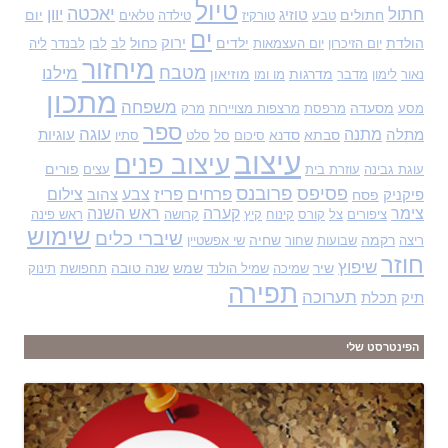
טיול
יאכטה
חתול
יוון
חתולים
טוזיג
יום
טבע
טורקיז
טילדה
טלאים
ים
הולדת
ילדים
ירוק
כחול
יום הזיכרון
יום העצמאות
לב
לבן
לבנדר
ליה
מיחזור
מטבח
מילנו
מדרגות
מוזיאון
נאור
לימון
מדבר
מו ומו
מתכון
משפחה
מסעדה
מסע
מרפסת
מרצפות מצויירות
מרק
ספר
עוגה
מתנה
מתלה
סבתא
סדנא
עוגיות
סיכום
סל
סלט
סתיו
עיצוב
עיצוב פנים
פורים
עוגת גבינה
עוזרת בית
עצים
פסיפס
פרובנס
פרחים
פריז
צבע
צילום
פיקניק
פסח
צהוב
צימר
קערה
ראש השנה
ציפורים
צל
קורס
קינוח
קיץ
קרושה
ראש פינה
שימוש
שיברי כלים
רקמה
שחיה
ריצה
שבועות
שחור
שי אפשטיין
חוזר
שיפוץ
שיר
שמש
שנה טובה
שמיכה
שמיל הולנד
תחפושת
תינוק
תפירה
תערוכה
תיק
תכלת
הפינטרסט שלי