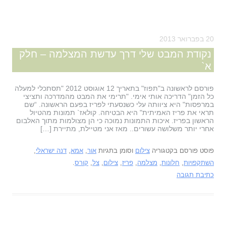
20 בפברואר 2013
נקודת המבט שלי דרך עדשת המצלמה – חלק
א`
פורסם לראשונה ב"תפוז" בתאריך 12 אוגוסט 2012 "תסתכלי למעלה
כל הזמן" הדריכה אותי אימי. "תרימי את המבט מהמדרכה ותציצי
במרפסות" היא ציוותה עלי כשנסעתי לפריז בפעם הראשונה. “שם
תראי את פריז האמיתית" היא הבטיחה. קולאז` תמונות מהטיול
הראשון בפריז. איכות התמונות נמוכה כי הן מצולמות מתוך האלבום
אחרי יותר משלושה עשורים.. מאז אני מטיילת, מתיירת […]
פוסט פורסם בקטגוריה
צילום
וסומן בתגיות
אור
,
אמא
,
דנה ישראלי
,
השתקפויות
,
חלונות
,
מצלמה
,
פריז
,
צילום
,
צל
,
קורס
.
כתיבת תגובה