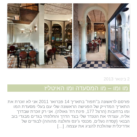
2 בינואר 2013
מו ומו – מו המסעדה ומו האיטליז
פורסם לראשונה ב"תפוז" בתאריך 14 פברואר 2011 אני לא זוכרת את
התאריך המדוייק של הפגישה הראשונה שלי עם בעלי מסעדת המו
ומו ברחובות (הרצל 177, פינת רח' גאולה). אני רק זוכרת שבדרך
אליה, עצרתי את הטנדר שלי בצד הדרך והחלפתי בגדים מבגדי בוב
הבנאי (קסדה נעלים, מכנסי ג'ינס וחולצה מהוהה) לבגדים של
אדריכלית שהולכת להציג את עצמה. […]