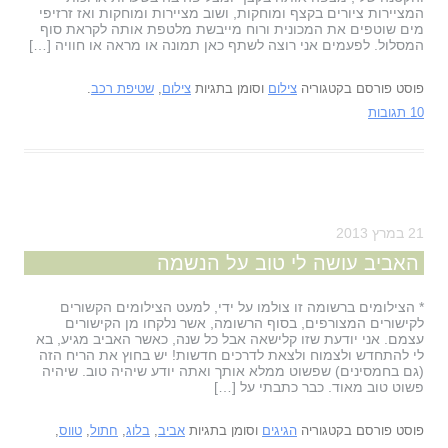
המציירות ציורים בקצף ומוחקות, ושוב מציירות ומוחקות ואז זרזיפי
מים שוטפים את המכונית ורוח מייבשת מלטפת אותה לקראת סוף
המסלול. לפעמים אני רוצה לשתף כאן תמונה או מראה או חוויה […]
פוסט פורסם בקטגוריה
צילום
וסומן בתגיות
צילום
,
שטיפת רכב
.
10 תגובות
21 במרץ 2013
האביב עושה לי טוב על הנשמה
* הצילומים ברשומה זו צולמו על ידי, למעט הצילומים הקשורים
לקישורים המצורפים, בסוף הרשומה, אשר נלקחו מן הקישורים
עצמם. אני יודעת שזו קלישאה אבל כל שנה, כאשר האביב מגיע, בא
לי להתחדש ולצמוח ולצאת לדרכים חדשות! יש בחוץ את הריח הזה
(גם בחמסינים) שפשוט ממלא אותך ואתה יודע שיהיה טוב. שיהיה
פשוט טוב מאוד. כבר כתבתי על […]
פוסט פורסם בקטגוריה
הגיגים
וסומן בתגיות
אביב
,
בלוג
,
חתול
,
טווס
,