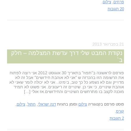
פרחים
,
צילום
.
20 תגובות
21 בפברואר 2013
נקודת המבט שלי דרך עדשת המצלמה – חלק
ב`
פורסם לראשונה ב"תפוז" בתאריך 30 אוגוסט 2012 אני רוצה לפתוח
את הרשומה הזו בהכרזה ש "אני לא אוהבת חידושים" אבל זה לא
מדוייק וגם לא נשמע כל כך טוב, בימינו.. אני לא יכולה לומר שאני לא
אוהבת שינויים, כי אני כן. שינויים זה ריענונים. אני פשוט לא תמיד
מוכנה לקצב בו מתרחשים השינויים והחידושים.אז אולי […]
פוסט פורסם בקטגוריה
צילום
וסומן בתגיות
דנה ישראלי
,
חתול
,
צילום
,
קורס
.
2 תגובות