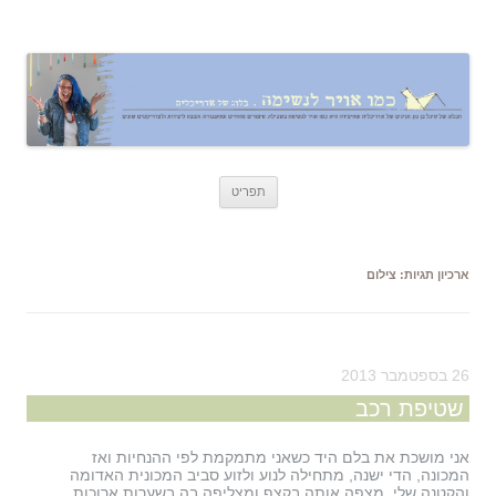
כמו אויר לנשימה – בלוג של אדריכלית
אדריכלות, עיצוב, יצירה,
לדלג
תפריט
לתוכן
ארכיון תגיות:
צילום
26 בספטמבר 2013
שטיפת רכב
אני מושכת את בלם היד כשאני מתמקמת לפי ההנחיות ואז
המכונה, הדי ישנה, מתחילה לנוע ולזוע סביב המכונית האדומה
והקטנה שלי, מצפה אותה בקצף ומצליפה בה בשערות ארוכות