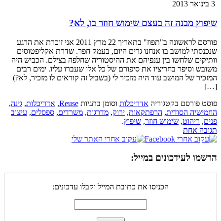
3 בינואר 2013
שיפוץ מבנה זה בעצם שימוש חוזר בו, לא?
פורסם לראשונה ב"תפוז" בתאריך 22 מרץ 2011 אני זוכרת את הרגע
שנכנסתי למושב בו אנחנו גרים היום, בעמק חפר. שדרת אקליפטוסים
וותיקים שלחשו בין ענפיהם את ההיסטוריה שחלפה בצילם. הכביש היה
משובש וסיפר בחריציו את סיפורם של כל אלו שעברו עליו. ימים רבים
המזכיר של המושב עוד היה מזכיר לי (בשביל זה קוראים לו מזכיר, לא?)
[…]
פוסט פורסם בקטגוריה
אדריכלות
וסומן בתגיות
Reuse
,
אדריכלות
,
גינה
,
החמישיה הסודית
,
הרפתקאות
,
ירוק
,
מדרגות
,
משרדים
,
ספסלים
,
עיצוב
פנים
,
ריהוט
,
שימוש חוזר
,
שיפוץ
.
תגובה אחת
הרשמו לעידכונים במייל:
הכניסו את כתובת המייל וקבלו עדכונים: