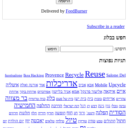
Delivered by
FeedBurner
Subscribe in a reader
חפש בבלוג
חיפוש:
תגיות נפוצות
Reuse
Recycle
Provence
Salone Del
fuorisalone
Ikea Hacking
אדריכלות
Upcycle
איטליה
Mobile
אור
אבא
אביב
אורנה ואלה
איים
איקאה
אמא
אליעזר פרנקל
אניד בלייטון
אפידברוס
ארוחת בוקר
ארוחת
בר מצווה
בלוג
אריחים
צהריים
בובות
בית
בית ישן
בית של פעם
בניה טרומית
החמישיה
החלפה
הדרכה
גבינה
גובלן
גוון
גינה
דבש
דג
דגל
דנה ישראלי
הסודית
הפלגה
חוף
חג
חלונות
ווינטג`
ורוד
חופשה
חורף
חיריה
חלון
חרוזים
טיול
חתול
יאכטה
יוון
טוזיג
חתולים
טבע
טורקיז
טילדה
טלאים
יום הולדת
יום
ים