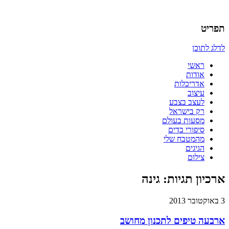
אדריכלות, עיצוב, יצירה,
כמו אויר לנשימה – בלוג של
תפריט
אדריכלית
לדלג לתוכן
ראשי
אודות
אדריכלות
עיצוב
לעצב בצבע
רק בישראל
מסעות בעולם
סיפורי בדים
מהמטבח שלי
הגיגים
צילום
ארכיון תגיות:
גינה
3 באוקטובר 2013
ארבעה טיפים לתכנון מחושב