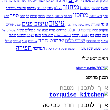
ירוק
הזיכרון
יום העצמאות
ילדים
כחול
לב
לבן
לבנדר
ליה נאור
לימון
מדבר
מדרגות
מיחזור
מטבח
מילנו
מו ומו
מוזיאון
מסע
מסעדה
מרפסת
מרצפות מצויירות
מתכון
ספר
משפחה
מתנה
מתלה
מרק
סבתא
סדנא
סיכום
סל
סלט
סתיו
עיצוב
עיצוב פנים
עוגה
עוגיות
עוגת גבינה
עוזרת בית
עצים
פורים
פרובנס
פסיפס
פרחים
פריז
צבע
צילום
צימר
פיקניק
צהוב
פסח
ציפורים
צל
קערה
ראש השנה
קורס
קינוח
קיץ
קרושה
ראש פינה
ריצה
רקמה
שבועות
שחור
שימוש חוזר
שיברי כלים
שיפוץ
שחיה
שי אפשטיין
שיר
שמיכה
שמיל
תפירה
תערוכה
תיק
תכלת
הולנד
שמש
שנה טובה
תחפושת
תינוק
הפינטרסט שלי
תכנון מחושב
איך לתכנן מטבח
איך לתכנן חדר כביסה