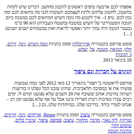
אספתי לכם ארבעה טיפים ראשונים לתכנון מחושב. דברים שיש לקחת
בחשבון, לחשוב עליהם ולתת לעצמכם תשובות לגבי מה מתאים לכם ומה
נכון לכם. טיפ 1– איך לקבוע מה גובה השיש המתאים לכם במטבח כיום
הגובה הסטנדרטי של השיש במטבח (משטח העבודה) הוא 90 ס"מ
(בעבר הגובה היה נמוך יותר ואפשר לראות זאת במטבחים ישנים ישנים)
[…]
פוסט פורסם בקטגוריה
אדריכלות
וסומן בתגיות
גובה השיש
,
גינה
,
דרום
,
חלון
,
מבואה
,
מטבח
,
צל
,
שמש
.
3 תגובות
10 בינואר 2013
הגיגים על חברות וגם ציפור
פורסם לראשונה ב"תפוז" בתאריך 12 מאי 2012 לפני כמה שבועות
פגשתי את א' במסיבה תלאביבית. שתינו עזבנו הכל ונפלנו זו בזרועות
רעותה בחיבוק אוהב ששוכח את 20 השנים שלא נפגשנו קודם לו. ימים
רבים עברו ונסיבות רבות הפרידו ביננו אבל על אף שלא נפגשנו זמן רב –
אנחנו לגמרי ביחד. בדרכנו שלנו, במיוחדות שלנו, גם […]
פוסט פורסם בקטגוריה
עיצוב
וסומן בתגיות
Reuse
,
אריחים
,
גינה
,
חרוזים
,
טורקיז
,
ליה נאור
,
מדבר
,
מיחזור
,
עיצוב
,
פסיפס
,
ציפור
,
שיברי כלים
,
שימוש חוזר
.
כתיבת תגובה