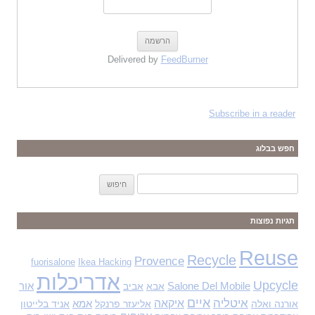
Delivered by
FeedBurner
Subscribe in a reader
חפש בבלוג
ח
י
פ
תגיות נפוצות
ו
ש
Reuse
Recycle
Provence
fuorisalone
Ikea Hacking
:
אדריכלות
Upcycle
Salone Del Mobile
אבא
אביב
אור
איים
איטליה
איקאה
אורנה ואלה
אליעזר פרנקל
אמא
אניד בלייטון