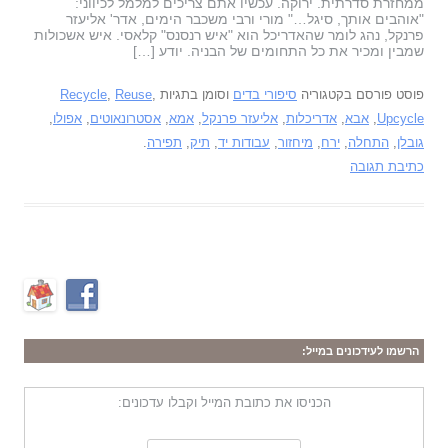
ממחזרת סדרתית. ירוקה. עכשיו אתם צריכים למלמל לכיווני:
"אוהבים אותך, סיגל…" מורי ורבי משכבר הימים, אדר' אליעזר
פרנקל, נהג לומר שהאדריכל הוא "איש רנסנס" קלאסי. איש אשכולות
שמבין ומכיר את כל התחומים של הבניה. יודע […]
פוסט פורסם בקטגוריה
סיפורי בדים
וסומן בתגיות
,
Reuse
,
Recycle
Upcycle
,
אבא
,
אדריכלות
,
אליעזר פרנקל
,
אמא
,
אסטרונאוטים
,
אפולו
,
גובלן
,
התחלה
,
ירח
,
מיחזור
,
עבודות יד
,
תיק
,
תפירה
.
כתיבת תגובה
הרשמו לעידכונים במייל:
הכניסו את כתובת המייל וקבלו עדכונים: