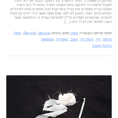
פורסם לראשונה ב"תפוז" בתאריך 14 דצמבר 2010 אני לא יכולה
לסבול פיסת נייר הזרוקה בפח אשפה הרגיל. נראה לי כזה בזבוז.
אצלנו בבית אוספים את הנייר באדיקות רבה ומפנים אותו למיכלים
המתאימים. זאת, כמובן לא לפני שהדפסנו משני צידי הדף (טיוטות
להגהה, שרטוטים לשדרוג וכ"ד) לאחרונה גברה בי התחושה שאני
רוצה למחזר את הנייר הזה […]
פוסט פורסם בקטגוריה
עיצוב
וסומן בתגיות
Upcycle
,
Recycle
,
חתול
,
מיחזור
,
נייר
,
עיסת נייר
,
עיצוב
,
קאפקייק
,
קופסאות
.
כתיבת תגובה