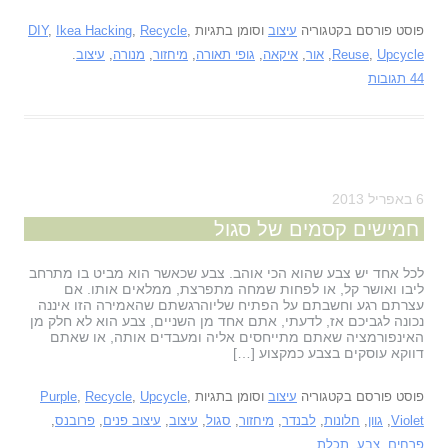
פוסט פורסם בקטגוריה
עיצוב
וסומן בתגיות
,
Recycle
,
Ikea Hacking
,
DIY
Upcycle
,
Reuse
,
אור
,
איקאה
,
גופי תאורה
,
מיחזור
,
מנורה
,
עיצוב
.
44 תגובות
6 באפריל 2013
חמישים קסמים של סגול
לכל אחד יש צבע שהוא הכי אוהב. צבע שכאשר הוא מביט בו מתרחב
ליבו ואושר קל, או לפחות שמחה מתפרצת, ממלאים אותו. אם
עצרתם רגע וחשבתם על הפתיח שליוהרגשתם שהאמירה הזו איננה
נכונה לגביכם אז, לדעתי, אתם אחד מן השניים, צבע הוא לא חלק מן
האינפורמציה שאתם מתייחסים אליה ומעבדים אותה, או שאתם
דווקא עוסקים בצבע כמקצוע […]
פוסט פורסם בקטגוריה
עיצוב
וסומן בתגיות
,
Upcycle
,
Recycle
,
Purple
Violet
,
גוון
,
חלונות
,
לבנדר
,
מיחזור
,
סגול
,
עיצוב
,
עיצוב פנים
,
פרובנס
,
פרחים
,
צבע
,
תכלת
.