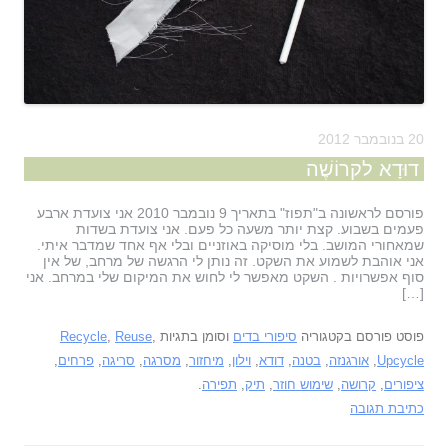
20 בנובמבר 2012
דוּדָא לקרוֹשֶׁה
פורסם לראשונה ב"תפוז" בתאריך 9 נובמבר 2010 אני צועדת ארבע
פעמים בשבוע. קצת יותר משעה כל פעם. אני צועדת בשדות
שמאחורי המושב. בלי מוסיקה באוזניים ובלי אף אחד שמדבר איתי.
אני אוהבת לשמוע את השקט. זה נותן לי הרגשה של מרחב, של אין
סוף אפשרויות . השקט מאפשר לי לחוש את המיקום שלי במרחב. אני
[…]
פוסט פורסם בקטגוריה
סיפורי בדים
וסומן בתגיות
,
Reuse
,
Recycle
Upcycle
,
אורגנזה
,
בטנה
,
דודא
,
וילון
,
מיחזור
,
מסרגה
,
סריגה
,
פרחים
,
ציפורים
,
קרושה
,
שימוש חוזר
,
תיק
,
תפירה
.
כתיבת תגובה