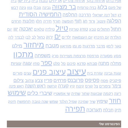
אריחים
בית
בית ישן
אפידברוס
ארוחת בוקר
ארוחת צהריים
בובות
בית
בר מצווה
בלוג
גוון
גינה
של פעם
בניה טרומית
גבינה
גובלן
דבש
החמישיה הסודית
החלפה
דגל
הדרכה
דג
דנה ישראלי
הפלגה
חוף
ורוד
חג
חופשה
חלונות
ווינטג`
חורף
חיריה
חלון
חרוזים
טיול
יאכטה
חתול
יוון
חתולים
טוזיג
יום
טבע
טורקיז
טילדה
טלאים
ים
הולדת
ילדים
ירוק
כחול
יום הזיכרון
יום העצמאות
לב
לבן
לבנדר
ליה
מיחזור
מטבח
מילנו
מדרגות
מוזיאון
נאור
לימון
מדבר
מו ומו
מתכון
משפחה
מסעדה
מסע
מרפסת
מרצפות מצויירות
מרק
ספר
עוגה
מתנה
מתלה
סבתא
סדנא
עוגיות
סיכום
סל
סלט
סתיו
עיצוב
עיצוב פנים
פורים
עוגת גבינה
עוזרת בית
עצים
פסיפס
פרובנס
פרחים
פריז
צבע
צילום
פיקניק
פסח
צהוב
צימר
קערה
ראש השנה
ציפורים
צל
קורס
קינוח
קיץ
קרושה
ראש פינה
שימוש
שיברי כלים
רקמה
שחיה
ריצה
שבועות
שחור
שי אפשטיין
חוזר
שיפוץ
שיר
שמש
שנה טובה
שמיכה
שמיל הולנד
תחפושת
תינוק
תפירה
תערוכה
תיק
תכלת
הפינטרסט שלי