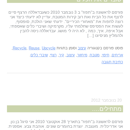
פורסם לראשונה ב"תפוז" ב 3 נובמבר 2010 כשעבדאללה הרצף סיים
לרצף את כל הבית ואת רוב קירות המטבח, עדיין לא ידעתי כיצד אני
רוצה לחפות את "מאחורי הכיריים". ידעתי שאני הולכת, סופסוף,
לעשות את הפסיפס שחלמתי עליו, מקרמיקה ושיברי כלים שאספתי,
אבל איפה, איך, כמה , לא היה לי מושג. עבדאללה ניסה להבין
ולהמליץ מניסיונו […]
פוסט פורסם בקטגוריה
עיצוב
וסומן בתגיות
Upcycle
,
Reuse
,
Recycle
,
אריחים
,
חיפוי
,
מטבח
,
מיחזור
,
עיצוב
,
קיר
,
רצף
,
שיברי כלים
.
כתיבת תגובה
20 בנובמבר 2012
מתחילים….
פורסם לראשונה ב"תפוז" בתאריך 28 אוקטובר 2010 אני סיגל בן נון.
אני אדריכלית. מעצבת. יוצרת בחומרים שונים. אוהבת צבע. אספנית.