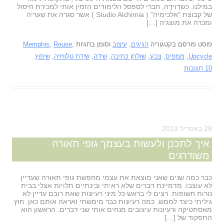
במילנו, כשדָוִידֶה, חברי לספסל הלימודים הזמין אותי למכירת חיסול
של קבוצת "אלכימיה" ( Studio Alchimia ) אשר סגרה את שעריה
ומכרה את מוצגיה […]
פוסט פורסם בקטגוריה
הגיגים
,
עיצוב
וסומן בתגיות
,
Reuse
,
Memphis
Upcycle
,
ממפיס
,
צבע
,
שולחן כתיבה
,
שידה
,
שידת טלוויזיה
,
שיפוץ
.
10 תגובות
28 באפריל 2013
איך לתכנן ולעשות בעצמך גופי תאורה
משודרגים
כבר כמה שנים שאני מוצאת את עצמי מחפשת גופי תאורה שעדיין
לא עוצבו. מדמיינת דברים שלא ראיתי ובינתיים תלויות אצלי בבית
נורות חשופות. רצים לי בראש כל מיני רעיונות שאת רובם עדיין לא
גיליתי כיצד לממש. כמה רעיונות כבר מימשתי ואראה אותם כאן. חוץ
מאסתטיקה ורעיונות עיצובים מנחים אותי שני דברים. הראשון הוא
התפקוד של […]