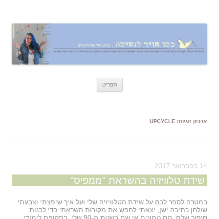
כמו אויר לנשימה – בלוג של אדריכלית
אדריכלות, עיצוב, יצירה,
לדלג
תפריט
לתוכן
ארכיון תגיות:
UPCYCLE
14 בפברואר 2017
שידת טלוויזיה בהשראת "ממפיס"
במטרה לספר לכם על שידת הטלוויזיה שלי ועל איך שיפצתי וצבעתי
שולחן כתיבה ישן, יצאתי לחפש את מקורות השראתי כדי לבנות
סיפור שלם. הם טמונים אי שם בשנות ה-90 שלי, בתקופת לימודי