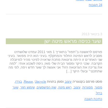
24 תגובות
3 בינואר 2013
שער כניסה מראש מיטה ישן
פורסם לראשונה ב"תפוז" בתאריך 1 מאי 2011 עמדנו שלושתינו
מסביב לראש המיטה החלוד והמתקלף. בעיני הוא היה מפואר. בעיני
שני האחרים זו היתה גרוטאת מתכת שראויה לפינוי מהיר למיזבלה
הקרובה. שכני היקר ומסגר הבית שלי מאז, ניסה לשכנע אותי: “למה
את צריכה את הגרוטאה הזו? אני אעשה לך שער חדש ויפה, לפי מה
שתתכנני" ובעלי היקר […]
פוסט פורסם בקטגוריה
עיצוב
וסומן בתגיות
Upcycle
,
Reuse
,
בורדו
,
מסגר
,
מסגרות
,
עיצוב
,
ראש מיטה
,
שוק הפישפשים
,
שימוש חוזר
,
שער
ברזל
.
כתיבת תגובה