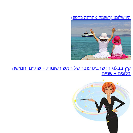
היו שלום! (רשומה אחרונה בתפוז)
קיץ בבלוגיה: שרביט עובר של חמש רשומות + שתיים וחמישה
בלוגים + שניים