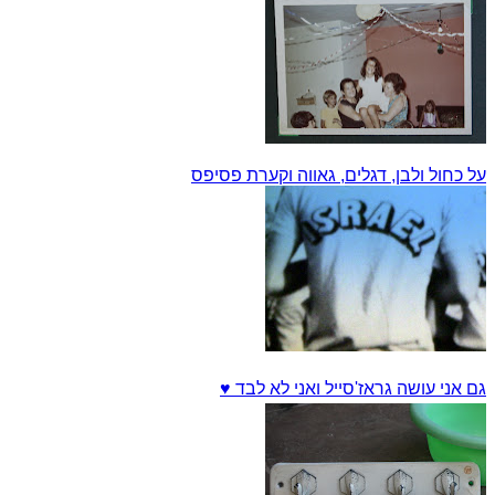
על כחול ולבן, דגלים, גאווה וקערת פסיפס
גם אני עושה גראז'סייל ואני לא לבד ♥