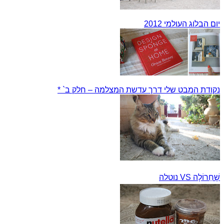
יום הבלוג העולמי 2012
נקודת המבט שלי דרך עדשת המצלמה – חלק ב` *
שָׁחַרוֹלָה VS נוטלה