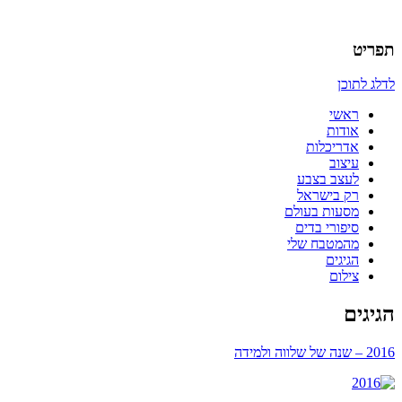
אדריכלות, עיצוב, יצירה,
כמו אויר לנשימה – בלוג של
תפריט
אדריכלית
לדלג לתוכן
ראשי
אודות
אדריכלות
עיצוב
לעצב בצבע
רק בישראל
מסעות בעולם
סיפורי בדים
מהמטבח שלי
הגיגים
צילום
הגיגים
2016 – שנה של שלווה ולמידה