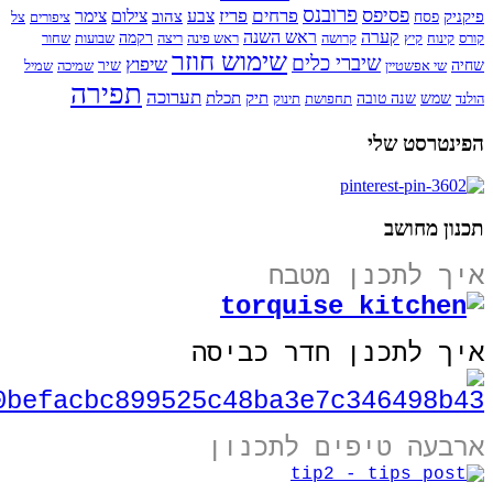
פרובנס
פסיפס
פרחים
פריז
צבע
צילום
צימר
פיקניק
צהוב
פסח
ציפורים
צל
קערה
ראש השנה
קורס
קינוח
קיץ
קרושה
ראש פינה
ריצה
רקמה
שבועות
שחור
שימוש חוזר
שיברי כלים
שיפוץ
שחיה
שי אפשטיין
שיר
שמיכה
שמיל
תפירה
תערוכה
תיק
תכלת
הולנד
שמש
שנה טובה
תחפושת
תינוק
הפינטרסט שלי
תכנון מחושב
איך לתכנן מטבח
איך לתכנן חדר כביסה
ארבעה טיפים לתכנון