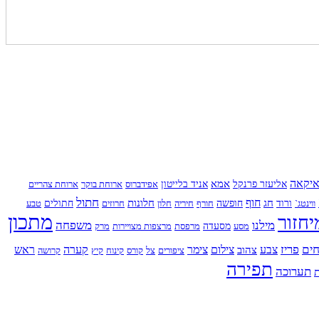
יקאה
אמא
אליעזר פרנקל
אניד בלייטון
אפידברוס
ארוחת בוקר
ארוחת צהריים
חתול
חוף
חג
חלונות
ווינטג`
ורוד
חופשה
חורף
חיריה
חלון
חרוזים
חתולים
טבע
מתכון
יחזור
מילנו
משפחה
מסע
מסעדה
מרפסת
מרצפות מצויירות
מרק
ים
פריז
צבע
צילום
צימר
קערה
ראש
צהוב
ציפורים
צל
קורס
קינוח
קיץ
קרושה
תפירה
תערוכה