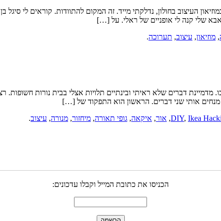
אבא שלי קנה לי אופניים של ראלי. על […]
,
מוזיאון
,
עיצוב
,
תערוכה
.
מדמיינת דברים שלא ראיתי ובינתיים תלויות אצלי בבית נורות חשופות. רצים
מנחים אותי שני דברים. הראשון הוא התפקוד של […]
Ikea Hack
,
DIY
,
אור
,
איקאה
,
גופי תאורה
,
מיחזור
,
מנורה
,
עיצוב
.
הכניסו את כתובת המייל וקבלו עדכונים: