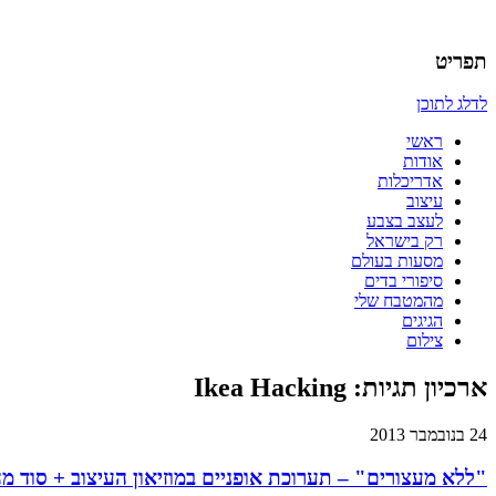
אדריכלות, עיצוב, יצירה,
כמו אויר לנשימה – בלוג של אדריכלי
תפריט
לדלג לתוכן
ראשי
אודות
אדריכלות
עיצוב
לעצב בצבע
רק בישראל
מסעות בעולם
סיפורי בדים
מהמטבח שלי
הגיגים
צילום
ארכיון תגיות:
Ikea Hacking
24 בנובמבר 2013
"ללא מעצורים" – תערוכת אופניים במוזיאון העיצוב + סוד מ