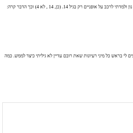
כשהזמינו אותי לסקר את התערוכה "ללא מעצורים", תערוכה על אופניים במוזיאון העיצוב בחולון, נדלקתי מייד. זה המקום להתוודות. קוראים לי סיגל בן נון ולמדתי לרכב על אופניים רק בגיל 14. (כן, 14 , לא 4) וכך הדבר קרה:
 לי בראש כל מיני רעיונות שאת רובם עדיין לא גיליתי כיצד לממש. כמה