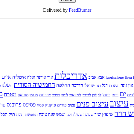
Delivered by
FeedBurner
אדריכלות
איים
איטליה
א
אור
Ikea 
fuorisalone
אבא
אביב
אורנה ואלה
החמישיה הסודית
החלפה
הפלגה
הדרכה
גוון
גינה
דבש
דג
דגל
דנה ישראלי
מ
ים
מטבח
ירוק
דים
כחול
לב
לבן
לבנדר
ליה נאור
לימון
מדבר
מדרגות
מו ומו
מוזיאון
עיצוב
עיצוב פנים
פרובנס
פסיפס
פרח
פיקניק
ית
עצים
פורים
פסח
ש חוזר
שיפוץ
תיק
תכלת
שיר
שמיכה
שמיל הולנד
שמש
שנה טובה
תחפושת
תינוק