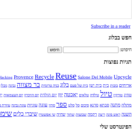
Subscribe in a reader
חפש בבלוג
חיפוש:
תגיות נפוצות
Reuse
Recycle
Upcycle
Provence
Salone Del Mobile
Hacking
בר מצווה
בלוג
אריחים
בובות
בית
בית ישן
בית של פעם
בניה טרומית
גבינה
גובלן
טיול
יאכטה
יוון
טוזיג
טורקיז
טילדה
טלאים
יום הולדת
יום הזיכרון
יום העצמאות
יל
ספר
עוגה
מתנה
מתלה
עוגיות
סבתא
סדנא
סיכום
סל
סלט
סתיו
עוגת גבינה
עוזרת ב
שימו
שיברי כלים
השנה
ראש פינה
ריצה
רקמה
שבועות
שחור
שחיה
שי אפשטיין
הפינטרסט שלי