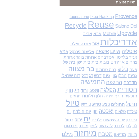
תגיות נפוצות
ו
ש
Provence
fuorisalone
Ikea Hacking
Reuse
:
Recycle
Salone Del
Upcycle
Mobile
אבא
אביב
אדריכלות
אור
אורנה ואלה
איים
איטליה
איקאה
אליעזר פרנקל
אמא
אניד בלייטון
אפידברוס
ארוחת בוקר
ארוחת
אריחים
בית
בית ישן
צהריים
בובות
בית של
בר מצווה
בלוג
פעם
בניה טרומית
גוון
גינה
דגל
גבינה
גובלן
דבש
דג
דנה ישראלי
החמישיה
החלפה
הדרכה
הסודית
הפלגה
חוף
ורוד
חג
ווינטג`
חופשה
חלונות
חורף
חיריה
חלון
חרוזים
טיול
חתול
חתולים
טוזיג
טבע
טורקיז
יאכטה
יוון
יום הולדת
טילדה
טלאים
יום
ים
ילדים
ירוק
כחול
הזיכרון
יום העצמאות
מדרגות
לב
לבן
לבנדר
ליה נאור
לימון
מדבר
מיחזור
מטבח
מילנו
מוזיאון
מו ומו