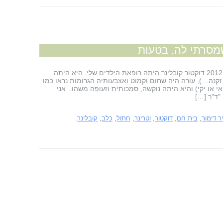
שמסרתי לה, בטעות
פורסם לראשונה ב"תפוז" בתאריך 19 אפריל 2012 דוקטור קובלינר היתה רופאת הילדים שלי. היא היתה
קנה…), עורה היה שחום וקמוט ואצבעותיה הגרומות נראו כמו
י או יקי) והיא היתה נוקשה, סמכותית וזעופה משהו. אני
"ד"ר […]
ר דימור
,
בית חם
,
דוקטור
,
וטרינר
,
חתול
,
כלב
,
קובלינר
.