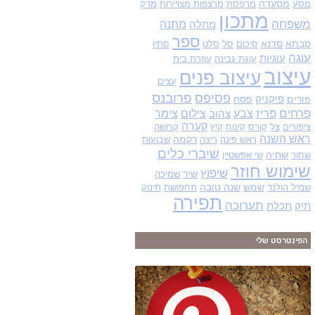
מסעדה
מסע
מרפסת
מרצפות מצויירות
מרק
מתכון
משפחה
מתנה
מתלה
ספר
סבתא
סדנא
סיכום
סל
סלט
סתיו
עוגה
עוגיות
עוגת גבינה
עוזרת בית
עיצוב
עיצוב פנים
עצים
פסיפס
פרובנס
פורים
פיקניק
פסח
פרחים
פריז
צבע
צילום
צימר
צהוב
קערה
ציפורים
צל
קורס
קינוח
קיץ
קרושה
ראש השנה
רקמה
ראש פינה
ריצה
שבועות
שיברי כלים
שחיה
שחור
שי אפשטיין
שימוש חוזר
שיפוץ
שיר
שמיכה
שמש
שנה טובה
שמיל הולנד
תחפושת
תינוק
תפירה
תערוכה
תיק
תכלת
הפינטרסט שלי