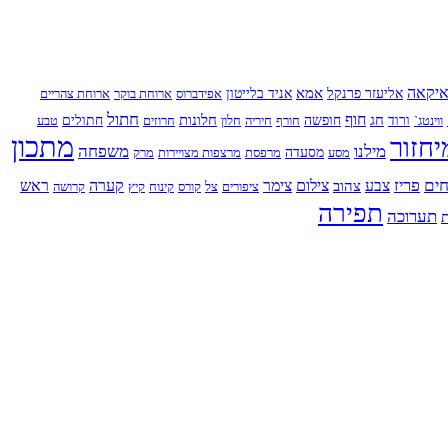
יקאה
אמא
אליעזר פרנקל
אניד בלייטון
אפידברוס
ארוחת בוקר
ארוחת צהריים
חתול
חוף
חג
חלונות
ווינטג`
ורוד
חופשה
חורף
חיריה
חלון
חרוזים
חתולים
טבע
מתכון
יחזור
מילנו
משפחה
מסע
מסעדה
מרפסת
מרצפות מצויירות
מרק
ים
פריז
צבע
צילום
צימר
קערה
ראש
צהוב
ציפורים
צל
קורס
קינוח
קיץ
קרושה
תפירה
תערוכה