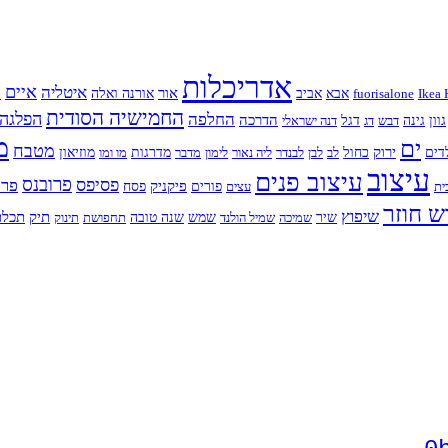
אדריכלות
איים
איטליה
א
אור
Ikea 
fuorisalone
אבא
אביב
אורנה ואלה
החמישיה הסודית
החלפה
הפלגה
הדרכה
גוון
גינה
דבש
דג
דגל
דנה ישראלי
מ
ים
מטבח
ירוק
דים
כחול
לב
לבן
לבנדר
ליה נאור
לימון
מדבר
מדרגות
מו ומו
מוזיאון
עיצוב
עיצוב פנים
פרובנס
פסיפס
פרח
פיקניק
ית
עצים
פורים
פסח
ש חוזר
שיפוץ
תיק
תכלת
שיר
שמיכה
שמיל הולנד
שמש
שנה טובה
תחפושת
תינוק