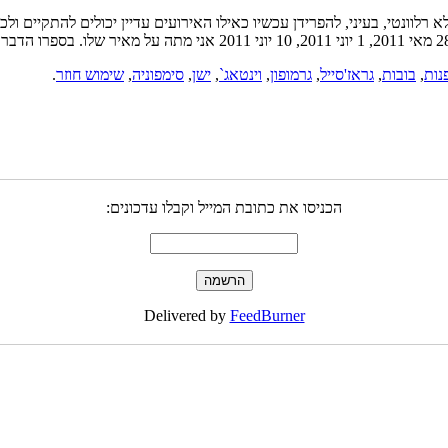
רלוונטי, בעיני, להפרידן עכשיו כאילו האירועים עדיין יכולים להתקיים ול
נות
,
בובות
,
גראז'סייל
,
גרמופון
,
וינטאג`
,
ישן
,
סימפוניה
,
שימוש חוזר
.
הכניסו את כתובת המייל וקבלו עדכונים:
Delivered by
FeedBurner