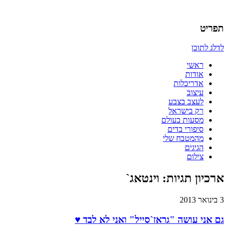
אדריכלות, עיצוב, יצירה,
כמו אויר לנשימה – בלוג של אדריכלי
תפריט
לדלג לתוכן
ראשי
אודות
אדריכלות
עיצוב
לעצב בצבע
רק בישראל
מסעות בעולם
סיפורי בדים
מהמטבח שלי
הגיגים
צילום
ארכיון תגיות:
וינטאג`
3 בינואר 2013
גם אני עושה "גראז`סייל" ואני לא לבד ♥