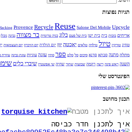
חיפוש:
תגיות נפוצות
Reuse
Recycle
Upcycle
Provence
Salone Del Mobile
Hacking
בר מצווה
בלוג
אריחים
בובות
בית
בית ישן
בית של פעם
בניה טרומית
גבינה
גובלן
טיול
יאכטה
יוון
טוזיג
טורקיז
טילדה
טלאים
יום הולדת
יום הזיכרון
יום העצמאות
יל
ספר
עוגה
מתנה
מתלה
עוגיות
סבתא
סדנא
סיכום
סל
סלט
סתיו
עוגת גבינה
עוזרת ב
שימו
שיברי כלים
השנה
ראש פינה
ריצה
רקמה
שבועות
שחור
שחיה
שי אפשטיין
הפינטרסט שלי
תכנון מחושב
איך לתכנן מטבח
איך לתכנן חדר כביסה