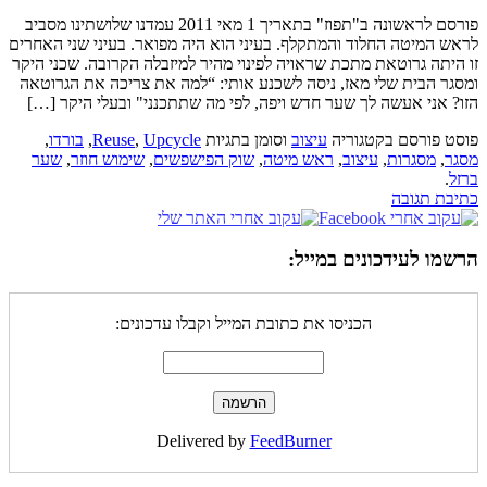
פורסם לראשונה ב"תפוז" בתאריך 1 מאי 2011 עמדנו שלושתינו מסביב
לראש המיטה החלוד והמתקלף. בעיני הוא היה מפואר. בעיני שני האחרים
זו היתה גרוטאת מתכת שראויה לפינוי מהיר למיזבלה הקרובה. שכני היקר
ומסגר הבית שלי מאז, ניסה לשכנע אותי: “למה את צריכה את הגרוטאה
הזו? אני אעשה לך שער חדש ויפה, לפי מה שתתכנני" ובעלי היקר […]
פוסט פורסם בקטגוריה
עיצוב
וסומן בתגיות
Upcycle
,
Reuse
,
בורדו
,
מסגר
,
מסגרות
,
עיצוב
,
ראש מיטה
,
שוק הפישפשים
,
שימוש חוזר
,
שער
ברזל
.
כתיבת תגובה
הרשמו לעידכונים במייל:
הכניסו את כתובת המייל וקבלו עדכונים:
Delivered by
FeedBurner