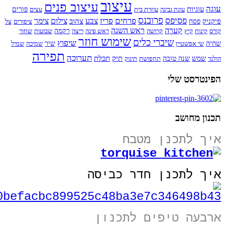
עיצוב
עיצוב פנים
עוגה
עוגיות
עוגת גבינה
עוזרת בית
עצים
פורים
פרובנס
פסיפס
פרחים
פריז
צבע
צילום
צימר
פיקניק
צהוב
פסח
ציפורים
צל
קערה
ראש השנה
קורס
קינוח
קיץ
קרושה
ראש פינה
ריצה
רקמה
שבועות
שחור
שימוש חוזר
שיברי כלים
שיפוץ
שחיה
שי אפשטיין
שיר
שמיכה
שמיל
תפירה
תערוכה
תיק
תכלת
הולנד
שמש
שנה טובה
תחפושת
תינוק
הפינטרסט שלי
תכנון מחושב
איך לתכנן מטבח
איך לתכנן חדר כביסה
ארבעה טיפים לתכנון