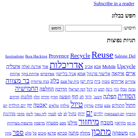
Subscribe in a reader
חפש בבלוג
חיפוש:
תגיות נפוצות
Reuse
Recycle
Provence
Salone Del
fuorisalone
Ikea Hacking
אדריכלות
Upcycle
איטליה
Mobile
אור
אבא
אביב
אורנה ואלה
איים
איקאה
אמא
אליעזר פרנקל
אניד בלייטון
אפידברוס
ארוחת בוקר
ארוחת
בר מצווה
בלוג
אריחים
צהריים
בובות
בית
בית ישן
בית של פעם
בניה טרומית
החמישיה
החלפה
הדרכה
גבינה
גובלן
גוון
גינה
דבש
דג
דגל
דנה ישראלי
הסודית
הפלגה
חוף
חג
חלונות
ווינטג`
ורוד
חופשה
חורף
חיריה
חלון
חרוזים
טיול
חתול
יאכטה
יוון
טוזיג
חתולים
טבע
טורקיז
טילדה
טלאים
יום הולדת
יום
ים
ירוק
הזיכרון
יום העצמאות
ילדים
כחול
לב
לבן
לבנדר
ליה נאור
לימון
מדבר
מדרגות
מיחזור
מטבח
מילנו
מו ומו
מוזיאון
מסע
מסעדה
מרפסת
מרצפות מצויירות
מתכון
ספר
משפחה
מתנה
מתלה
מרק
סבתא
סדנא
סיכום
סל
סלט
סתיו