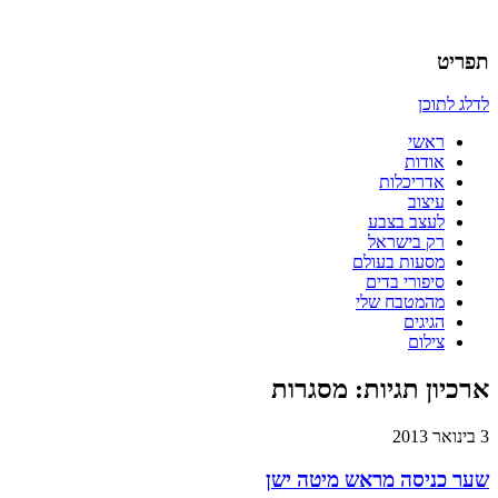
אדריכלות, עיצוב, יצירה,
כמו אויר לנשימה – בלוג של
תפריט
אדריכלית
לדלג לתוכן
ראשי
אודות
אדריכלות
עיצוב
לעצב בצבע
רק בישראל
מסעות בעולם
סיפורי בדים
מהמטבח שלי
הגיגים
צילום
ארכיון תגיות:
מסגרות
3 בינואר 2013
שער כניסה מראש מיטה ישן