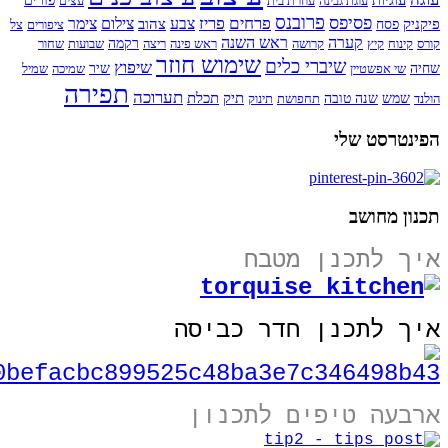
עוגיות
עוגת גבינה
עוזרת בית
עצים
פורים
פרובנס
פסיפס
פרחים
פריז
צבע
צילום
צימר
פיקניק
צהוב
פסח
ציפורים
צל
קערה
ראש השנה
קורס
קינוח
קיץ
קרושה
ראש פינה
ריצה
רקמה
שבועות
שחור
שימוש חוזר
שיברי כלים
שיפוץ
שחיה
שי אפשטיין
שיר
שמיכה
שמיל
תפירה
תערוכה
תיק
תכלת
הולנד
שמש
שנה טובה
תחפושת
תינוק
הפינטרסט שלי
תכנון מחושב
איך לתכנן מטבח
איך לתכנן חדר כביסה
ארבעה טיפים לתכנון