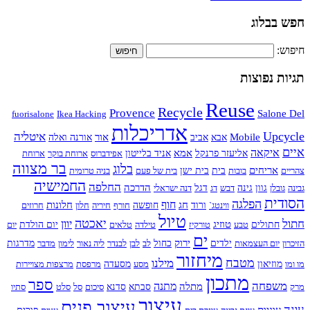
חפש בבלוג
חיפוש:
תגיות נפוצות
Reuse
Recycle
Provence
Salone Del
fuorisalone
Ikea Hacking
אדריכלות
Upcycle
איטליה
Mobile
אור
אבא
אביב
אורנה ואלה
איים
איקאה
אמא
אליעזר פרנקל
אניד בלייטון
אפידברוס
ארוחת בוקר
ארוחת
בר מצווה
בלוג
אריחים
צהריים
בובות
בית
בית ישן
בית של פעם
בניה טרומית
החמישיה
החלפה
הדרכה
גבינה
גובלן
גוון
גינה
דבש
דג
דגל
דנה ישראלי
הסודית
הפלגה
חוף
חג
חלונות
ווינטג`
ורוד
חופשה
חורף
חיריה
חלון
חרוזים
טיול
חתול
יאכטה
יוון
טוזיג
חתולים
טבע
טורקיז
טילדה
טלאים
יום הולדת
יום
ים
ירוק
הזיכרון
יום העצמאות
ילדים
כחול
לב
לבן
לבנדר
ליה נאור
לימון
מדבר
מדרגות
מיחזור
מטבח
מילנו
מו ומו
מוזיאון
מסע
מסעדה
מרפסת
מרצפות מצויירות
מתכון
ספר
משפחה
מתנה
מתלה
מרק
סבתא
סדנא
סיכום
סל
סלט
סתיו
עיצוב
עיצוב פנים
עוגה