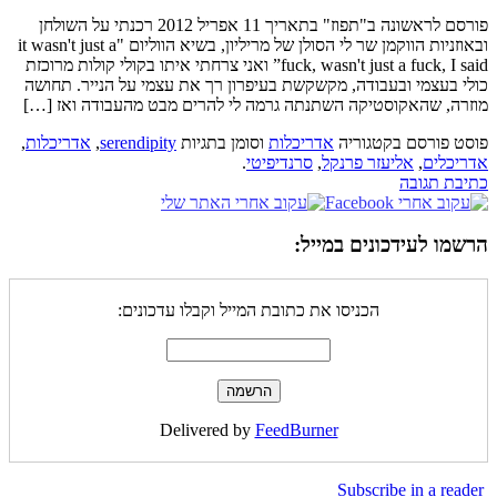
פורסם לראשונה ב"תפוז" בתאריך 11 אפריל 2012 רכנתי על השולחן
ובאוזניות הווקמן שר לי הסולן של מריליון, בשיא הווליום "it wasn't just a
fuck, wasn't just a fuck, I said” ואני צרחתי איתו בקולי קולות מרוכזת
כולי בעצמי ובעבודה, מקשקשת בעיפרון רך את עצמי על הנייר. תחושה
מוזרה, שהאקוסטיקה השתנתה גרמה לי להרים מבט מהעבודה ואז […]
פוסט פורסם בקטגוריה
אדריכלות
וסומן בתגיות
serendipity
,
אדריכלות
,
אדריכלים
,
אליעזר פרנקל
,
סרנדיפיטי
.
כתיבת תגובה
הרשמו לעידכונים במייל:
הכניסו את כתובת המייל וקבלו עדכונים:
Delivered by
FeedBurner
Subscribe in a reader