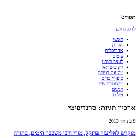
אדריכלות, עיצוב, יצירה,
כמו אויר לנשימה – בלוג של
תפריט
אדריכלית
לדלג לתוכן
ראשי
אודות
אדריכלות
עיצוב
לעצב בצבע
רק בישראל
מסעות בעולם
סיפורי בדים
מהמטבח שלי
הגיגים
צילום
ארכיון תגיות:
סרנדיפיטי
9 בינואר 2013
מוקדש לאליעזר פרנקל, מורי ורבי משכבר הימים, בתודה