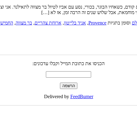
 27 דצמבר 2010 הכל התחיל שלוש שנים קודם, כשאחיו הבוגר, בכורי, נסע עם אביו לטיול בר מצוו
י מוחמאת, אבל שלוש שנים זה הרבה זמן, אז לא […]
לם
וסומן בתגיות
Provence
,
אניד בלייטון
,
ארוחת צהריים
,
בר מצווה
,
החמישי
הכניסו את כתובת המייל וקבלו עדכונים:
Delivered by
FeedBurner