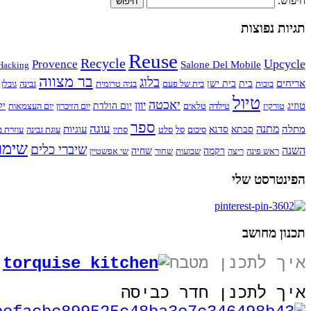
חיפוש:
תגיות נפוצות
Reuse
Recycle
Upcycle
Provence
Salone Del Mobile
Hacking
בר מצווה
בלוג
אריחים
בובות
בית
בית ישן
בית של פעם
בניה טרומית
גבינה
גובלן
טיול
יאכטה
יוון
טוזיג
טורקיז
טילדה
טלאים
יום הולדת
יום הזיכרון
יום העצמאות
יל
ספר
עוגה
מתנה
מתלה
עוגיות
סבתא
סדנא
סיכום
סל
סלט
סתיו
עוגת גבינה
עוזרת ב
שימו
שיברי כלים
השנה
ראש פינה
ריצה
רקמה
שבועות
שחור
שחיה
שי אפשטיין
הפינטרסט שלי
תכנון מחושב
איך לתכנן מטבח
איך לתכנן חדר כביסה