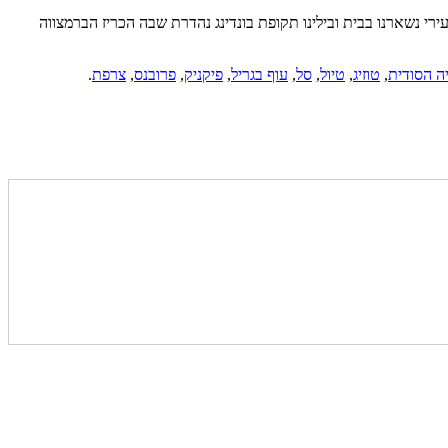
ה לתאילנד. אני וצעירי נשארנו בבית ובילינו תקופת בונדינג נהדרת שבה הכריז הברמצווה
ה הסודית
,
טוזיג
,
טיול
,
סל
,
עוף בגריל
,
פיקניק
,
פרובנס
,
צרפת
.