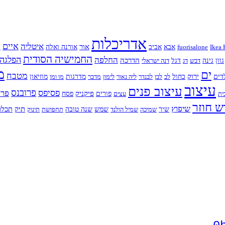
אדריכלות
איים
איטליה
א
אור
Ikea 
fuorisalone
אבא
אביב
אורנה ואלה
החמישיה הסודית
החלפה
הפלגה
הדרכה
גוון
גינה
דבש
דג
דגל
דנה ישראלי
מ
ים
מטבח
ירוק
דים
כחול
לב
לבן
לבנדר
ליה נאור
לימון
מדבר
מדרגות
מו ומו
מוזיאון
עיצוב
עיצוב פנים
פרובנס
פסיפס
פרח
פיקניק
ית
עצים
פורים
פסח
ש חוזר
שיפוץ
תיק
תכלת
שיר
שמיכה
שמיל הולנד
שמש
שנה טובה
תחפושת
תינוק