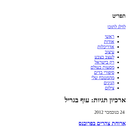
אדריכלות, עיצוב, יצירה,
כמו אויר לנשימה – בלוג של אדריכלי
תפריט
לדלג לתוכן
ראשי
אודות
אדריכלות
עיצוב
לעצב בצבע
רק בישראל
מסעות בעולם
סיפורי בדים
מהמטבח שלי
הגיגים
צילום
ארכיון תגיות:
עוף בגריל
24 בנובמבר 2012
ארוחת צהרים בפרובנס