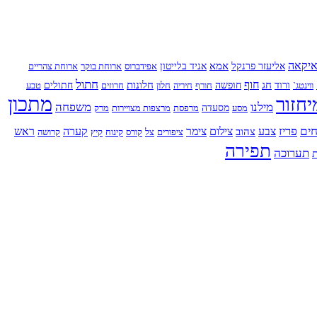
יקאה
אמא
אליעזר פרנקל
אניד בלייטון
אפידברוס
ארוחת בוקר
ארוחת צהריים
חתול
חוף
חג
חלונות
ווינטג`
ורוד
חופשה
חורף
חיריה
חלון
חרוזים
חתולים
טבע
מתכון
יחזור
מילנו
משפחה
מסע
מסעדה
מרפסת
מרצפות מצויירות
מרק
ים
פריז
צבע
צילום
צימר
קערה
ראש
צהוב
ציפורים
צל
קורס
קינוח
קיץ
קרושה
תפירה
תערוכה