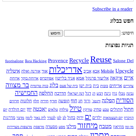
Subscribe in a reader
חפש בבלוג
חיפוש:
תגיות נפוצות
Reuse
Recycle
Provence
Salone Del
fuorisalone
Ikea Hacking
אדריכלות
Upcycle
איטליה
Mobile
אור
אבא
אביב
אורנה ואלה
איים
איקאה
אמא
אליעזר פרנקל
אניד בלייטון
אפידברוס
ארוחת בוקר
ארוחת
בר מצווה
בלוג
אריחים
צהריים
בובות
בית
בית ישן
בית של פעם
בניה טרומית
החמישיה
החלפה
הדרכה
גבינה
גובלן
גוון
גינה
דבש
דג
דגל
דנה ישראלי
הסודית
הפלגה
חוף
חג
חלונות
ווינטג`
ורוד
חופשה
חורף
חיריה
חלון
חרוזים
טיול
חתול
יאכטה
יוון
טוזיג
חתולים
טבע
טורקיז
טילדה
טלאים
יום הולדת
יום
ים
ירוק
הזיכרון
יום העצמאות
ילדים
כחול
לב
לבן
לבנדר
ליה נאור
לימון
מדבר
מדרגות
מיחזור
מטבח
מילנו
מו ומו
מוזיאון
מסע
מסעדה
מרפסת
מרצפות מצויירות
מתכון
ספר