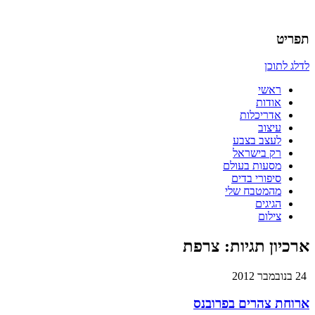
אדריכלות, עיצוב, יצירה,
כמו אויר לנשימה – בלוג של
תפריט
אדריכלית
לדלג לתוכן
ראשי
אודות
אדריכלות
עיצוב
לעצב בצבע
רק בישראל
מסעות בעולם
סיפורי בדים
מהמטבח שלי
הגיגים
צילום
ארכיון תגיות:
צרפת
24 בנובמבר 2012
ארוחת צהרים בפרובנס