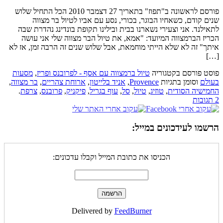
פורסם לראשונה ב"תפוז" בתאריך 27 דצמבר 2010 הכל התחיל שלוש
שנים קודם, כשאחיו הבוגר, בכורי, נסע עם אביו לטיול בר מצווה
לתאילנד. אני וצעירי נשארנו בבית ובילינו תקופת בונדינג נהדרת שבה
הכריז הברמצווה המיועד: "אמא, את טיול הבר מצווה שלי אני עושה
איתך" זה לא שלא הייתי מוחמאת, אבל שלוש שנים זה הרבה זמן, אז לא
[…]
פוסט פורסם בקטגוריה
טיול ברמצווה עם אסף - לפרובנס ופריז
,
מסעות
בעולם
וסומן בתגיות
Provence
,
אניד בלייטון
,
ארוחת צהריים
,
בר מצווה
,
החמישיה הסודית
,
טוזיג
,
טיול
,
סל
,
עוף בגריל
,
פיקניק
,
פרובנס
,
צרפת
.
2 תגובות
הרשמו לעידכונים במייל:
הכניסו את כתובת המייל וקבלו עדכונים:
Delivered by
FeedBurner