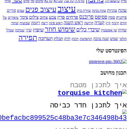
משפחה
מתנה
מתלה
מרק
סבתא
סדנא
סיכום
סל
סלט
סתיו
עיצוב
עיצוב פנים
עוגה
עוגיות
עוגת גבינה
עוזרת בית
עצים
פורים
פרובנס
פסיפס
פרחים
פריז
צבע
צילום
צימר
פיקניק
צהוב
פסח
ציפורים
צל
קערה
ראש השנה
קורס
קינוח
קיץ
קרושה
ראש פינה
ריצה
רקמה
שבועות
שחור
שימוש חוזר
שיברי כלים
שיפוץ
שחיה
שי אפשטיין
שיר
שמיכה
שמיל
תפירה
תערוכה
תיק
תכלת
הולנד
שמש
שנה טובה
תחפושת
תינוק
הפינטרסט שלי
תכנון מחושב
איך לתכנן מטבח
איך לתכנן חדר כביסה