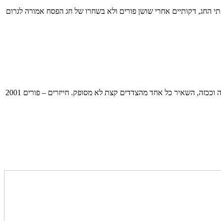
החג, דקותיים אחרי שושן פורים ולא בשחרו של חג הפסח אמורה לגרום
פורסם לראשונה ב"תפוז" בתאריך 6 אפריל 2012 לפני כמה שנים כרתתי הסכם עם שני בני (כשהם עוד היו יותר נמוכים ממני). ההסכם היה הסכם פשרה וככזה, השאיר כל אחד מהצדדים קצת לא מסופק. חייזרים – פורים 2001