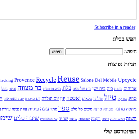
Subscribe in a reader
חפש בבלוג
חיפוש:
תגיות נפוצות
Reuse
Recycle
Upcycle
Provence
Salone Del Mobile
Hacking
בר מצווה
בלוג
אריחים
בובות
בית
בית ישן
בית של פעם
בניה טרומית
גבינה
גובלן
טיול
יאכטה
יוון
טוזיג
טורקיז
טילדה
טלאים
יום הולדת
יום הזיכרון
יום העצמאות
יל
ספר
עוגה
מתנה
מתלה
עוגיות
סבתא
סדנא
סיכום
סל
סלט
סתיו
עוגת גבינה
עוזרת ב
שימו
שיברי כלים
השנה
ראש פינה
ריצה
רקמה
שבועות
שחור
שחיה
שי אפשטיין
הפינטרסט שלי