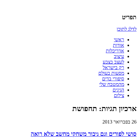
אדריכלות, עיצוב, יצירה,
כמו אויר לנשימה – בלוג של אדריכלי
תפריט
לדלג לתוכן
ראשי
אודות
אדריכלות
עיצוב
לעצב בצבע
רק בישראל
מסעות בעולם
סיפורי בדים
מהמטבח שלי
הגיגים
צילום
ארכיון תגיות:
תחפושת
26 בפברואר 2013
סושי לפורים וגם גיבור משחקי מחשב שלא רואה