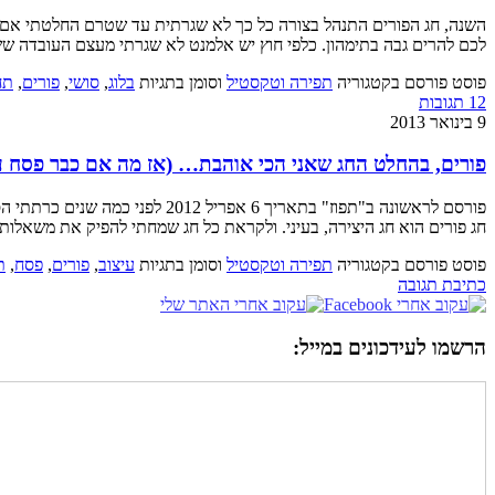
השנה, חג הפורים התנהל בצורה כל כך לא שגרתית עד שטרם החלטתי אם ה
לכם להרים גבה בתימהון. כלפי חוץ יש אלמנט לא שגרתי מעצם העובדה שש
פוסט פורסם בקטגוריה
תפירה וטקסטיל
וסומן בתגיות
בלוג
,
סושי
,
פורים
,
תח
12 תגובות
9 בינואר 2013
פורים, בהחלט החג שאני הכי אוהבת… (אז מה אם כבר פסח ע
חג פורים הוא חג היצירה, בעיני. ולקראת כל חג שמחתי להפיק את משאלות
פוסט פורסם בקטגוריה
תפירה וטקסטיל
וסומן בתגיות
עיצוב
,
פורים
,
פסח
,
ת
כתיבת תגובה
הרשמו לעידכונים במייל: