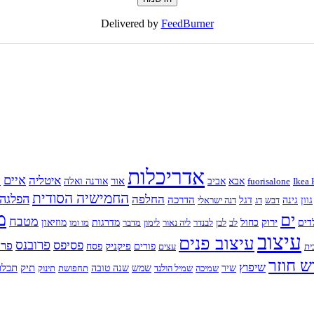
Delivered by
FeedBurner
אדריכלות
איים
איטליה
א
אור
Ikea 
fuorisalone
אבא
אביב
אורנה ואלה
החמישיה הסודית
החלפה
הפלגה
הדרכה
גוון
גינה
דבש
דג
דגל
דנה ישראלי
מ
ים
מטבח
ירוק
דים
כחול
לב
לבן
לבנדר
ליה נאור
לימון
מדבר
מדרגות
מו ומו
מוזיאון
עיצוב
עיצוב פנים
פרובנס
פסיפס
פרח
פיקניק
ית
עצים
פורים
פסח
ש חוזר
שיפוץ
תיק
תכלת
שיר
שמיכה
שמיל הולנד
שמש
שנה טובה
תחפושת
תינוק