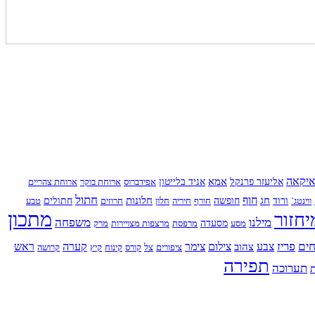
יקאה
אמא
אליעזר פרנקל
אניד בלייטון
אפידברוס
ארוחת בוקר
ארוחת צהריים
חתול
חוף
חג
חלונות
ווינטג`
ורוד
חופשה
חורף
חיריה
חלון
חרוזים
חתולים
טבע
מתכון
יחזור
מילנו
משפחה
מסע
מסעדה
מרפסת
מרצפות מצויירות
מרק
ים
פריז
צבע
צילום
צימר
קערה
ראש
צהוב
ציפורים
צל
קורס
קינוח
קיץ
קרושה
תפירה
תערוכה