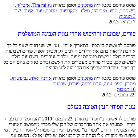
פוסט פורסם בקטגוריה
מתכונים
וסומן בתגיות
Tira mi su
,
איטליה
,
בישקוטי
,
טוזיג
,
טירמיסו
,
מילנו
,
מסקרפונה
,
מתכון
,
עוגה
,
קינוח
,
שוק
.
3 תגובות
7 בינואר 2013
פורים, שבועות והחיפוש אחרי עוגת הגבינה המושלמת
פורסם לראשונה ב"תפוז" בתאריך 8 יוני 2011 יש שני חגים שאני כל כך
אוהבת לראות בהם את הילדים הולכים לגן ולבית הספר. פורים ושבועות.
בפורים כולם ממשים פנטזיות זמניות, מלכות וגיבורים. בשבועות כולם
לבושים לבן, כשזרי פרחים מעטרים את ראשם ובידם טנאים בהם הם כל
כך גאים. עוד דבר שהפך את החג הזה לחג מדהים […]
פוסט פורסם בקטגוריה
מתכונים
וסומן בתגיות
אורנה ואלה
,
גבינה
,
חג
,
מתכון
,
ספר
,
עוגה
,
עוגת גבינה
,
פורים
,
שבועות
.
10 תגובות
22 בנובמבר 2012
עוגת תפוחי העץ הטובה בעולם
פורסם לראשונה ב"תפוז" בתאריך 23 נובמבר 2010 "הערומצ'יקים עברו
דירה" שמעתי את אחד מהחברים של הבן שלי מכריז מהמושב האחורי
של המכונית. הורים "כפריים" עסוקים תמיד בהסעות למקומות הבילוי. מי
מסיע? מי מחזיר? אלו הנתונים שיקבעו אם יש בילוי או לא. הפעם אני