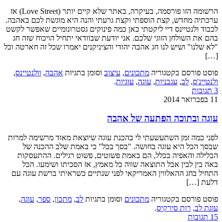
הרשומה הזו פורסמה, בעיקרה, באתר שלא קיים יותר (Love Street) אז
ערכתיה מחדש, קצת הוספתי וקצת גרעתי והנה היא מוגשת לכם באהבה.
לכבוד ולנטיינס דיי ליקטתי כאן כמה פינוקים גסטרונומיים שאפשר לקשט
בהם את השולחן הזוגי שלכם. אני יודעת שבוודאי יתחיל הויכוח שזה חג
"לא שלנו" ושיש לנו חג אהבה יהודי והציניקנים יאמרו שכל זה חארטה וכל
[…]
פוסט פורסם בקטגוריה
מתכונים
,
עיצוב
וסומן בתגיות
אהבה
,
וולנטיינס
,
ולנטיינ'ס
,
לב
,
עגבניות
,
עוגה
,
עוגיות
.
3 תגובות
11 בפברואר 2014
עוגה ובתוכה הפתעה של אהבה
לפני כמה זמן השתעשעתי לי בהכנת עוגה שיוצאת מאוד מרשימה למרות
שבסך הכל היא עוגה בחושה. "בסך בכל" כי באמת שלב ההכנה של
הבלילה והאפיה בכלל, הם באמת פשוטים, פשוט רגילים. ההתעסקות
באה בין לבין אבל התוצאה שווה כל מאמץ, אז הסכיתו ושימעו. הכל
התחיל בחג ההאלווין האמריקאי לפני שנתיים כשראיתי ברשת עוגה עם
דלעת […]
פוסט פורסם בקטגוריה
מתכונים
וסומן בתגיות
לב
,
מתכון
,
ספר
,
עוגה
,
עוגת לב
,
רות סירקיס
.
15 תגובות