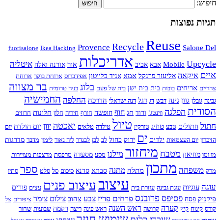
חיפוש:
תגיות נפוצות
Reuse
Recycle
Provence
Salone Del
fuorisalone
Ikea Hacking
אדריכלות
Upcycle
איטליה
Mobile
אור
אבא
אביב
אורנה ואלה
איים
איקאה
אמא
אליעזר פרנקל
אניד בלייטון
אפידברוס
ארוחת בוקר
ארוחת
בר מצווה
בלוג
אריחים
צהריים
בובות
בית
בית ישן
בית של פעם
בניה טרומית
החמישיה
החלפה
הדרכה
גבינה
גובלן
גוון
גינה
דבש
דג
דגל
דנה ישראלי
הסודית
הפלגה
חוף
חג
חלונות
ווינטג`
ורוד
חופשה
חורף
חיריה
חלון
חרוזים
טיול
חתול
יאכטה
יוון
טוזיג
חתולים
טבע
טורקיז
טילדה
טלאים
יום הולדת
יום
ים
ירוק
הזיכרון
יום העצמאות
ילדים
כחול
לב
לבן
לבנדר
ליה נאור
לימון
מדבר
מדרגות
מיחזור
מטבח
מילנו
מו ומו
מוזיאון
מסע
מסעדה
מרפסת
מרצפות מצויירות
מתכון
ספר
משפחה
מתנה
מתלה
מרק
סבתא
סדנא
סיכום
סל
סלט
סתיו
עיצוב
עיצוב פנים
עוגה
עוגיות
עוגת גבינה
עוזרת בית
עצים
פורים
פרובנס
פסיפס
פרחים
פריז
צבע
צילום
צימר
פיקניק
צהוב
פסח
ציפורים
צל
קערה
ראש השנה
קורס
קינוח
קיץ
קרושה
ראש פינה
ריצה
רקמה
שבועות
שחור
שימוש חוזר
שיברי כלים