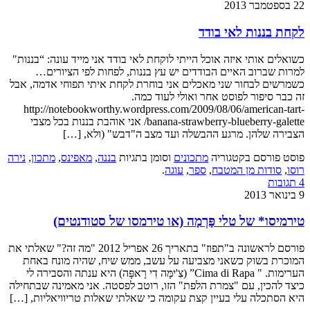
22 בספטמבר 2013
לקחת בננות לאי בודד
כשואלים אותי איזה אוכל הייתי לוקחת לאי בודד אני מייד עונה: “בננות"
למרות שברוב האיים הבודדים יש עץ בננות, לפחות לפי הציורים…
כשמרשים לבחור שני מאכלים אני בוחרת לקחת איתי תפוחי אדמה, אבל
זה כבר סיפור לפוסט אחר ואולי לעוד כמה.
http://notebookworthy.wordpress.com/2009/08/06/american-tart-
banana-strawberry-blueberry-galette/ אני אוהבת בננות בכל מצבי
הצבירה שלהן. מרגע ההבשלה ועד מצב ה"דבש" (ולא, […]
פוסט פורסם בקטגוריה
מתכונים
וסומן בתגיות
בננה
,
מאפינס
,
מתכון
,
נירה
רוסו
,
סודות מן המטבח
,
ספר
,
עוגה
.
4 תגובות
9 בינואר 2013
טירמיסו* של טלי פָּרְמָה (או טירמסו של סטודנטים)
פורסם לראשונה ב"תפוז" בתאריך 26 אפריל 2012 "מה זה?" שאלתי את
המוכרת בשוק כשאני מצביעה על עשב, ממש שיח, שהיה מונח באחת
הערימות. " Cima di Rapa” (צִ'ימָּה דִי רָאפָּה) היא ענתה והסבירה לי
כיצד להכין, עם "צמרת הלפת" הזו, רוטב לפסטה. אני מאמינה שבתחילה
היא הסתכלה עלי בעיין קצת עקומה כי שאלתי שאלות טריוויאליות, […]