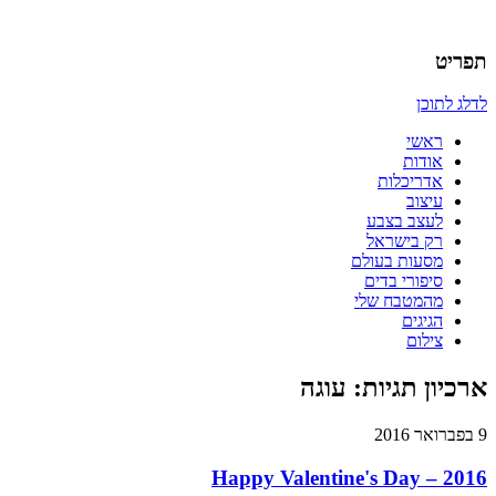
אדריכלות, עיצוב, יצירה,
כמו אויר לנשימה – בלוג של
תפריט
אדריכלית
לדלג לתוכן
ראשי
אודות
אדריכלות
עיצוב
לעצב בצבע
רק בישראל
מסעות בעולם
סיפורי בדים
מהמטבח שלי
הגיגים
צילום
ארכיון תגיות:
עוגה
9 בפברואר 2016
Happy Valentine's Day – 2016