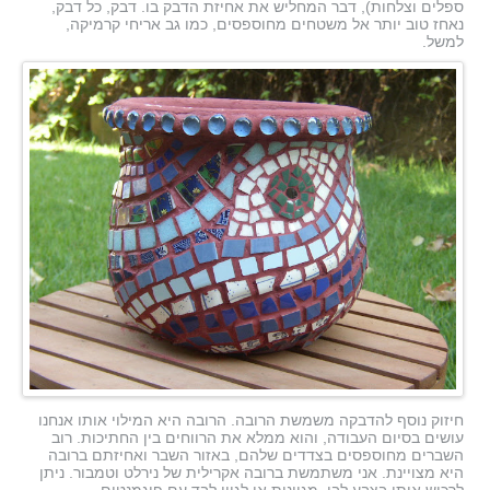
ספלים וצלחות), דבר המחליש את אחיזת הדבק בו. דבק, כל דבק,
נאחז טוב יותר אל משטחים מחוספסים, כמו גב אריחי קרמיקה,
למשל.
חיזוק נוסף להדבקה משמשת הרובה. הרובה היא המילוי אותו אנחנו
עושים בסיום העבודה, והוא ממלא את הרווחים בין החתיכות. רוב
השברים מחוספסים בצדדים שלהם, באזור השבר ואחיזתם ברובה
היא מצויינת. אני משתמשת ברובה אקרילית של נירלט וטמבור. ניתן
לרכוש אותן בצבע לבן, מגוונות או לגוון לבד עם פיגמנטים.