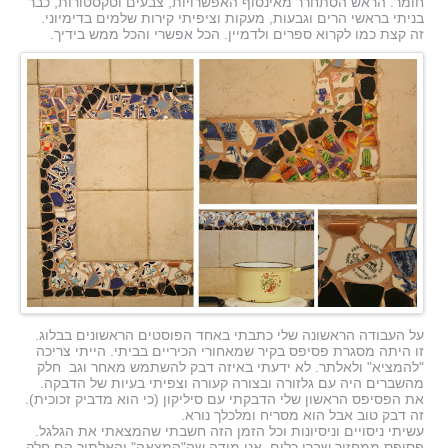
חומר. הראש הסתחרר מאינסוף האפשרויות, צבעים וטקסטורות, כבר
בניתי בראשי הרים וגבעות, מעקות וציפיתי קירות שלמים בדימיוני.
זה קצת כמו לקרוא ספרים ולדמיין. הכל אפשרי והכל ממש בידיך.
על העבודה הראשונה שלי כתבתי באחד הפוסטים הראשונים בבלוג.
זו היתה מסגרת פסיפס בקיר שמאחורי הכיריים בביתי. הייתי צריכה
"להמציא" ולאלתר. לא ידעתי באיזה דבק להשתמש מאחר וגב חלק
מהשברים היה עם גלזורה ובצורה קעורה וצפיתי בעיות של הדבקה.
את הפסיפס הראשון שלי הדבקתי עם סיליקון (כי הוא מדביק זכוכית).
זה דבק טוב אבל הוא מסריח ומלכלך נורא.
עשיתי ניסויים וניסיונות וכל הזמן הזה חשבתי שהמצאתי את הגלגל.
פסיפס ממחזור שברי כלים. אני מודה שה"המצאה" והאלתור הם חלק