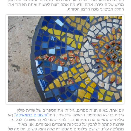
מרגש של היצירה. אתה יודע מה אתה רוצה לעשות ואתה תפתור את
החלק הביצועי מכח הרצון הסוחף.
יום אחד, באיזו חנות ספרים, גיליתי את הספרים של שרית פילץ
גרנית בנושא הפסיפס. הראשון שרכשתי היה
"עיצובים במוזאיקה"
(אז
גיליתי שהמציאו את המיחזור כבר לפני ושאני לא הראשונה). לכל מי
שרוצה להתחיל להבין על טכניקות וחומרים ואביזרים, אני מאוד
ממליצה עליו. יש שם צילומים מהסטודיו שלה והוא פשוט, חלומה של