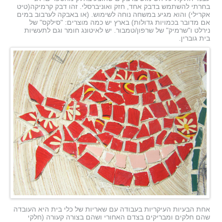
בחרתי להשתמש בדבק אחד, חזק ואוניברסלי. זהו דבק קרמיקה(טיט
אקרילי) והוא מגיע במשחה נוחה לשימוש. (או באבקה לערבוב במים
אם מדובר בכמויות גדולות) בארץ יש כמה מוצרים: "סילקס" של
נירלט ו"שרמיק" של שרפון/טמבור. יש לאיטונג חומר וגם לתעשיות
בית גוברין.
אחת הבעיות העיקריות בעבודה עם שאריות של כלי בית היא העובדה
שהם חלקים ומבריקים בצדם האחורי ושהם בצורה קעורה (חלקי