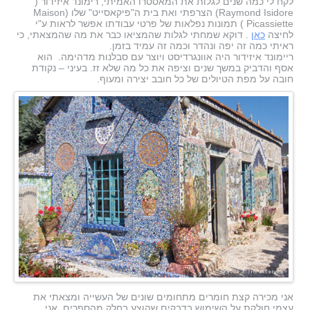
לקח לי כמה שנים לגלות את המאסטרו האמיתי, רימונד איזידור (
Raymond Isidore) הצרפתי ואת בית ה"פיקאסייט" שלו (Maison
Picassiette ) תמונות נפלאות של פרטי עבודתו אפשר לראות ע"י
לחיצה
כאן
.
ד
וקא שמחתי לגלות שהמציאו כבר את מה שהמצאתי, כי
ראיתי כמה זה יפה ונהדר וכמה זה עמיד בזמן.
ריימונד איזידור היה אוונגרדיסט ויוצר עם סבלנות מדהימה. הוא
אסף והדביק במשך שנים וציפה את כל מה שלא זז. בעיני – נקודת
חובה על מפת הטיולים של כל חובב יצירה ומעוף.
אני מכירה קצת חומרים מתחומים שונים של העשייה ומצאתי את
עצמי חולקת על השימוש בדבקים שהוצע בחלק מהספרים. אני