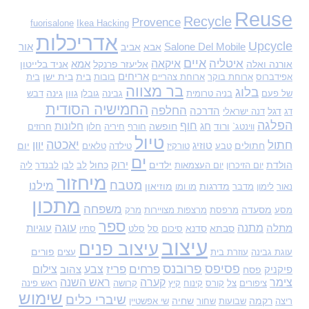
ש
Reuse
Recycle
Provence
fuorisalone
Ikea Hacking
:
אדריכלות
Upcycle
Salone Del Mobile
אבא
אביב
אור
איים
איטליה
איקאה
אורנה ואלה
אליעזר פרנקל
אמא
אניד בלייטון
אריחים
בית
בית ישן
אפידברוס
ארוחת בוקר
ארוחת צהריים
בובות
בית
בר מצווה
בלוג
גוון
גינה
של פעם
בניה טרומית
גבינה
גובלן
דבש
החמישיה הסודית
החלפה
דגל
הדרכה
דג
דנה ישראלי
הפלגה
חוף
ורוד
חג
חופשה
חלונות
ווינטג`
חורף
חיריה
חלון
חרוזים
טיול
יאכטה
חתול
יוון
חתולים
טוזיג
יום
טבע
טורקיז
טילדה
טלאים
ים
הולדת
ילדים
ירוק
כחול
יום הזיכרון
יום העצמאות
לב
לבן
לבנדר
ליה
מיחזור
מטבח
מילנו
מדרגות
מוזיאון
נאור
לימון
מדבר
מו ומו
מתכון
משפחה
מסעדה
מסע
מרפסת
מרצפות מצויירות
מרק
ספר
עוגה
מתנה
מתלה
סבתא
סדנא
עוגיות
סיכום
סל
סלט
סתיו
עיצוב
עיצוב פנים
פורים
עוגת גבינה
עוזרת בית
עצים
פסיפס
פרובנס
פרחים
פריז
צבע
צילום
פיקניק
פסח
צהוב
צימר
קערה
ראש השנה
ציפורים
צל
קורס
קינוח
קיץ
קרושה
ראש פינה
שימוש
שיברי כלים
רקמה
שחיה
ריצה
שבועות
שחור
שי אפשטיין