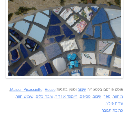
פוסט פורסם בקטגוריה
עיצוב
וסומן בתגיות
Reuse
,
Maison Picassiette
,
מיחזור
,
ספר
,
עיצוב
,
פסיפס
,
ריימונד איזידור
,
שיברי כלים
,
שימוש חוזר
,
שרית פילץ
.
כתיבת תגובה