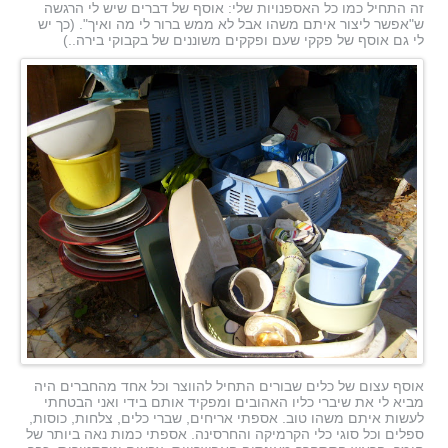
זה התחיל כמו כל האספנויות שלי: אוסף של דברים שיש לי הרגשה
ש"אפשר ליצור איתם משהו אבל לא ממש ברור לי מה ואיך". (כך יש
לי גם אוסף של פקקי שעם ופקקים משוננים של בקבוקי בירה..)
אוסף עצום של כלים שבורים התחיל להווצר וכל אחד מהחברים היה
מביא לי את שיברי כליו האהובים ומפקיד אותם בידי ואני הבטחתי
לעשות איתם משהו טוב. אספתי אריחים, שברי כלים, צלחות, כוסות,
ספלים וכל סוגי כלי הקרמיקה והחרסינה. אספתי כמות נאה ביותר של