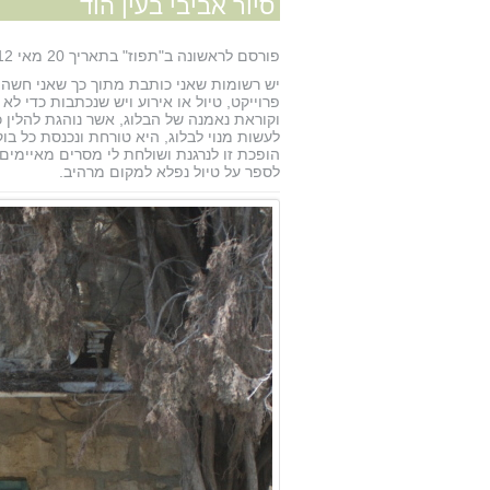
סיור אביבי בעין הוד
פורסם לראשונה ב"תפוז" בתאריך 20 מאי 2012
יש רשומות שאני כותבת מתוך כך שאני חשה צו
פרוייקט, טיול או אירוע ויש שנכתבות כדי ל
וקוראת נאמנה של הבלוג, אשר נוהגת להלין 
לעשות מנוי לבלוג, היא טורחת ונכנסת כל ב
הופכת זו לנרגנת ושולחת לי מסרים מאיימים.
לספר על טיול נפלא למקום מרהיב.