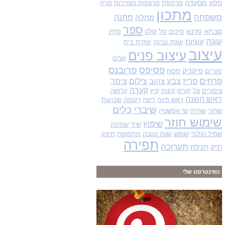
מסעדה
מסע
מרפסת
מרצפות מצויירות
מרק
מתכון
משפחה
מתנה
מתלה
ספר
סבתא
סדנא
סיכום
סל
סלט
סתיו
עוגה
עוגיות
עוגת גבינה
עוזרת בית
עיצוב
עיצוב פנים
עצים
פסיפס
פרובנס
פורים
פיקניק
פסח
פרחים
פריז
צבע
צילום
צימר
צהוב
קערה
ציפורים
צל
קורס
קינוח
קיץ
קרושה
ראש השנה
רקמה
ראש פינה
ריצה
שבועות
שיברי כלים
שחיה
שחור
שי אפשטיין
שימוש חוזר
שיפוץ
שיר
שמיכה
שמש
שנה טובה
שמיל הולנד
תחפושת
תינוק
תפירה
תערוכה
תיק
תכלת
הפינטרסט שלי