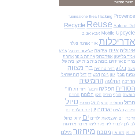
תגיות נפוצות
ו
ש
Provence
fuorisalone
Ikea Hacking
Reuse
:
Recycle
Salone Del
Upcycle
Mobile
אבא
אביב
אדריכלות
אור
אורנה ואלה
איים
איטליה
איקאה
אליעזר פרנקל
אמא
אניד בלייטון
אפידברוס
ארוחת בוקר
ארוחת
אריחים
בית
בית ישן
צהריים
בובות
בית של
בר מצווה
בלוג
פעם
בניה טרומית
גוון
גינה
דגל
גבינה
גובלן
דבש
דג
דנה ישראלי
החמישיה
החלפה
הדרכה
הסודית
הפלגה
חוף
ורוד
חג
ווינטג`
חופשה
חלונות
חורף
חיריה
חלון
חרוזים
טיול
חתול
חתולים
טוזיג
טבע
טורקיז
יאכטה
יוון
יום הולדת
טילדה
טלאים
יום
ים
ילדים
ירוק
כחול
הזיכרון
יום העצמאות
מדרגות
לב
לבן
לבנדר
ליה נאור
לימון
מדבר
מיחזור
מטבח
מילנו
מוזיאון
מו ומו