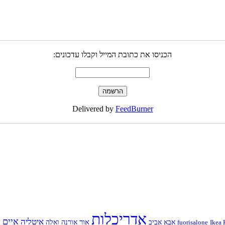
הכניסו את כתובת המייל וקבלו עדכונים:
Delivered by
FeedBurner
אדריכלות
איים
איטליה
א
אור
Ikea 
fuorisalone
אבא
אביב
אורנה ואלה