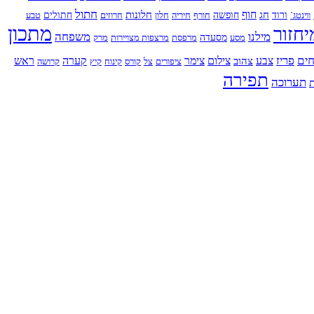
חתול
חוף
חג
חלונות
ווינטג`
ורוד
חופשה
חורף
חיריה
חלון
חרוזים
חתולים
טבע
מתכון
יחזור
מילנו
משפחה
מסע
מסעדה
מרפסת
מרצפות מצויירות
מרק
ים
פריז
צבע
צילום
צימר
קערה
ראש
צהוב
ציפורים
צל
קורס
קינוח
קיץ
קרושה
תפירה
תערוכה