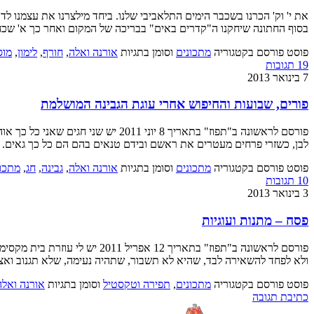
את י' וק' הכרנו בשכבר הימים התלאביבי שלנו. ביחד מילצרנו את עצמנו לד
בסוף החתונה שיחקנו ה"קדרים באים" בבריכה של המקום ואחר כך א' שכח
פוסט פורסם בקטגוריה
מתכונים
וסומן בתגיות
אורנה ואלה
,
חורף
,
לימון
,
מוס
19 תגובות
7 בינואר 2013
פורים, שבועות והחיפוש אחרי עוגת הגבינה המושלמת
פורסם לראשונה ב"תפוז" בתאריך 8 יו
לבן, כשזרי פרחים מעטרים את ראשם ובידם טנאים בהם הם כל כך גאים. 
פוסט פורסם בקטגוריה
מתכונים
וסומן בתגיות
אורנה ואלה
,
גבינה
,
חג
,
מתכון
10 תגובות
3 בינואר 2013
פסח – מתנות ועוגיות
פורסם לראשונה ב"תפוז" בתארי
ולא לפחד להשאירה לבד, שהיא לא תשבור, שתהיה נעימה, שלא תגנוב ואצל
פוסט פורסם בקטגוריה
מתכונים
,
תפירה וטקסטיל
וסומן בתגיות
אורנה ואלה
כתיבת תגובה