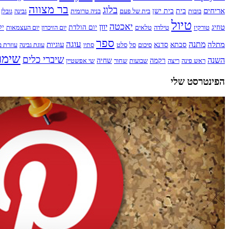
בר מצווה
בלוג
אריחים
בובות
בית
בית ישן
בית של פעם
בניה טרומית
גבינה
גובלן
טיול
יאכטה
יוון
טוזיג
טורקיז
טילדה
טלאים
יום הולדת
יום הזיכרון
יום העצמאות
יל
ספר
עוגה
מתנה
מתלה
עוגיות
סבתא
סדנא
סיכום
סל
סלט
סתיו
עוגת גבינה
עוזרת ב
שימו
שיברי כלים
השנה
ראש פינה
ריצה
רקמה
שבועות
שחור
שחיה
שי אפשטיין
הפינטרסט שלי