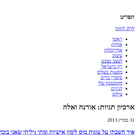
אדריכלות, עיצוב, יצירה,
כמו אויר לנשימה – בלוג של אדריכלי
תפריט
לדלג לתוכן
ראשי
אודות
אדריכלות
עיצוב
לעצב בצבע
רק בישראל
מסעות בעולם
סיפורי בדים
מהמטבח שלי
הגיגים
צילום
ארכיון תגיות:
אורנה ואלה
31 במרץ 2013
איך חשבתי על עוגות מוס לימון אישיות ומתי גיליתי שאני בוכה