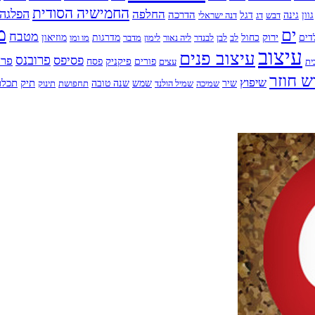
החמישיה הסודית
החלפה
הפלגה
הדרכה
גוון
גינה
דבש
דג
דגל
דנה ישראלי
מ
ים
מטבח
ירוק
דים
כחול
לב
לבן
לבנדר
ליה נאור
לימון
מדבר
מדרגות
מו ומו
מוזיאון
עיצוב
עיצוב פנים
פרובנס
פסיפס
פרח
פיקניק
ית
עצים
פורים
פסח
ש חוזר
שיפוץ
תיק
תכלת
שיר
שמיכה
שמיל הולנד
שמש
שנה טובה
תחפושת
תינוק