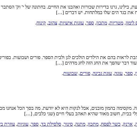
עת, בילינו, גרנו בדירות שכורות ואהבנו את החיים. בחתונה של י' וק' הסת
 את בגד הים שלו במלתחות. יש דברים […]
 לימון
,
מטריות
,
מתכון
,
ספר
,
עוגות אישיות
,
צהוב
,
קינוח
.
ני 2011 יש שני חגים שאני כל כך אוהבת לראות בהם את הילדים הולכים לגן ולבית הספר. פורים
עוד דבר שהפך את החג הזה לחג מדהים […]
,
ספר
,
עוגה
,
עוגת גבינה
,
פורים
,
שבועות
.
ך 12 אפריל 2011 יש לי עוזרת בית מקסימה. מקסימה בהמון מובנים, אבל לנקות היא לא יודעת.
י בבית, חשוב מאוד שהיא תאהב בעלי חיים (שני כלבים, […]
,
ארנק
,
כשר לפסח
,
מתכון
,
מתנה
,
סינור
,
סלסילת בד
,
ספר
,
עוגיות
,
עוזרת בי