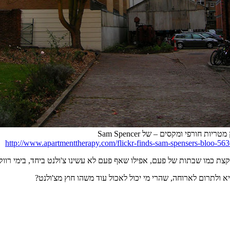
טריות חורפי ומקסים – של Sam Spencer
http://www.apartmenttherapy.com/flickr-finds-sam-spensers-bloo-56
 וקצת כמו שבתות של פעם
,
אפילו שאף פעם לא עשינו צ
'
ולנט ביחד
,
בימי רווק
א ולתרום לארוחה,
שהרי מי יכול לאכול עוד משהו חוץ מצ
'
ולנט
?