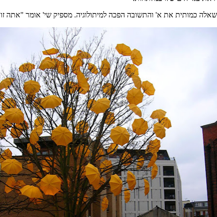
אלה כמותית את א
'
והתשובה הפכה למיתולוגיה
.
מספיק שי
'
אומר
"
אתה זו