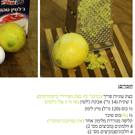
חומרים
:
בצק עוגיות פריך
(
במקור זהו בצק מפירורי ביסקוויטים
)
1
שקית
(14
גר
')
אבקת ג
'
לטין
(או
½ 1
עלי ג
'
לטין)
½
כוס
(120
מ
"
ל
)
מיץ לימון
½
(¾)
כוס סוכר
קליפה מגוררת מלימון אחד
(
אין במתכון המקורי
)
4
חלמונים
(
מביצים מס
' 2)
4
חלבונים
(
מביצים מס
' 2)