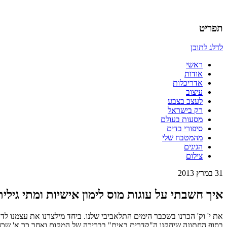
אדריכלות, עיצוב, יצירה,
כמו אויר לנשימה – בלוג של אדריכלי
תפריט
לדלג לתוכן
ראשי
אודות
אדריכלות
עיצוב
לעצב בצבע
רק בישראל
מסעות בעולם
סיפורי בדים
מהמטבח שלי
הגיגים
צילום
31 במרץ 2013
איך חשבתי על עוגות מוס לימון אישיות ומתי גילי
את י
'
וק
'
הכרנו בשכבר הימים התלאביבי שלנו
.
ביחד מילצרנו את עצמנו לד
בסוף החתונה שיחקנו ה
"
קדרים באים
"
בבריכה של המקום ואחר כך א
'
שכח