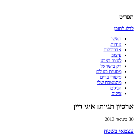
אדריכלות, עיצוב, יצירה,
כמו אויר לנשימה – בלוג של
תפריט
אדריכלית
לדלג לתוכן
ראשי
אודות
אדריכלות
עיצוב
לעצב בצבע
רק בישראל
מסעות בעולם
סיפורי בדים
מהמטבח שלי
הגיגים
צילום
ארכיון תגיות:
איגי דיין
30 בינואר 2013
עצמאי בשטח