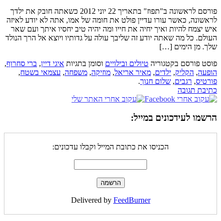
פורסם לראשונה ב"תפוז" בתאריך 22 יוני 2012 כשאתה חובק את ילדך
לראשונה, כאשר עורו עדיין פולט את חומה של אמו, אתה לא יודע לאיזה
איש יצמח להיות ואיך יחיה את חייו ומה יהיה טיב יחסיו איתך ועם שאר
העולם. כל מה שאתה יודע זה שליבך עולה על גדותיו ויוצא אל הרך הנולד
שלך. מן הימים […]
פוסט פורסם בקטגוריה
טיולים ובילויים
וסומן בתגיות
איגי דיין
,
ברי סחרוף
,
הופעה
,
הקליק
,
ילדים
,
מאיר אריאל
,
מוזיקה
,
משפחה
,
עצמאי בשטח
,
פורטיס
,
רגבים
,
שלום חנוך
.
כתיבת תגובה
הרשמו לעידכונים במייל:
הכניסו את כתובת המייל וקבלו עדכונים:
Delivered by
FeedBurner