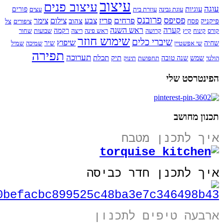
עיצוב
עיצוב פנים
עוגה
עוגיות
עוגת גבינה
עוזרת בית
עצים
פורים
פרובנס
פסיפס
פרחים
פריז
צבע
צילום
צימר
פיקניק
צהוב
פסח
ציפורים
צל
קערה
ראש השנה
קורס
קינוח
קיץ
קרושה
ראש פינה
ריצה
רקמה
שבועות
שחור
שימוש חוזר
שיברי כלים
שיפוץ
שחיה
שי אפשטיין
שיר
שמיכה
שמיל
תפירה
תערוכה
תיק
תכלת
הולנד
שמש
שנה טובה
תחפושת
תינוק
הפינטרסט שלי
תכנון מחושב
איך לתכנן מטבח
איך לתכנן חדר כביסה
ארבעה טיפים לתכנון