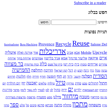
Subscribe in a reader
חפש בבלוג
חיפוש:
תגיות נפוצות
Reuse
Recycle
Provence
Salone Del
fuorisalone
Ikea Hacking
אדריכלות
Upcycle
איטליה
Mobile
אור
אבא
אביב
אורנה ואלה
איים
איקאה
אמא
אליעזר פרנקל
אניד בלייטון
אפידברוס
ארוחת בוקר
ארוחת
בר מצווה
בלוג
אריחים
צהריים
בובות
בית
בית ישן
בית של פעם
בניה טרומית
החמישיה
החלפה
הדרכה
גבינה
גובלן
גוון
גינה
דבש
דג
דגל
דנה ישראלי
הסודית
הפלגה
חוף
חג
חלונות
ווינטג`
ורוד
חופשה
חורף
חיריה
חלון
חרוזים
טיול
חתול
יאכטה
יוון
טוזיג
חתולים
טבע
טורקיז
טילדה
טלאים
יום הולדת
יום
ים
ירוק
הזיכרון
יום העצמאות
ילדים
כחול
לב
לבן
לבנדר
ליה נאור
לימון
מדבר
מדרגות
מיחזור
מטבח
מילנו
מו ומו
מוזיאון
מסע
מסעדה
מרפסת
מרצפות מצויירות
מתכון
ספר
משפחה
מתנה
מתלה
מרק
סבתא
סדנא
סיכום
סל
סלט
סתיו