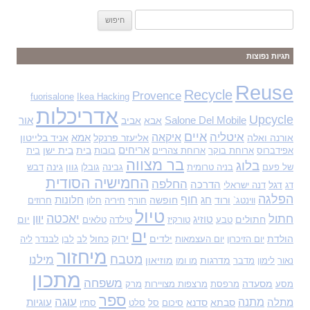
ח
י
פ
תגיות נפוצות
ו
ש
Reuse
Recycle
Provence
fuorisalone
Ikea Hacking
:
אדריכלות
Upcycle
Salone Del Mobile
אבא
אביב
אור
איים
איטליה
איקאה
אורנה ואלה
אליעזר פרנקל
אמא
אניד בלייטון
אריחים
בית
בית ישן
אפידברוס
ארוחת בוקר
ארוחת צהריים
בובות
בית
בר מצווה
בלוג
גוון
גינה
של פעם
בניה טרומית
גבינה
גובלן
דבש
החמישיה הסודית
החלפה
דגל
הדרכה
דג
דנה ישראלי
הפלגה
חוף
ורוד
חג
חופשה
חלונות
ווינטג`
חורף
חיריה
חלון
חרוזים
טיול
יאכטה
חתול
יוון
חתולים
טוזיג
יום
טבע
טורקיז
טילדה
טלאים
ים
הולדת
ילדים
ירוק
כחול
יום הזיכרון
יום העצמאות
לב
לבן
לבנדר
ליה
מיחזור
מטבח
מילנו
מדרגות
מוזיאון
נאור
לימון
מדבר
מו ומו
מתכון
משפחה
מסעדה
מסע
מרפסת
מרצפות מצויירות
מרק
ספר
עוגה
מתנה
מתלה
סבתא
סדנא
עוגיות
סיכום
סל
סלט
סתיו