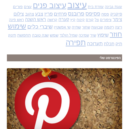
עיצוב
עיצוב פנים
פורים
עוגת גבינה
עוזרת בית
עצים
פסיפס
פרובנס
פרחים
פריז
צבע
צילום
פיקניק
פסח
צהוב
צימר
קערה
ראש השנה
ציפורים
צל
קורס
קינוח
קיץ
קרושה
ראש פינה
שימוש
שיברי כלים
רקמה
שחיה
ריצה
שבועות
שחור
שי אפשטיין
חוזר
שיפוץ
שיר
שמש
שנה טובה
שמיכה
שמיל הולנד
תחפושת
תינוק
תפירה
תערוכה
תיק
תכלת
הפינטרסט שלי