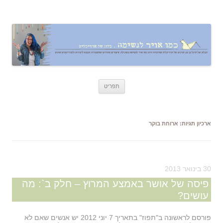
כמו אויר לנשימה – בלוג של אדריכלית
אדריכלות, עיצוב, יצירה,
לדלג
תפריט
לתוכן
ארכיון תגיות:
ארוחת בוקר
30 בינואר 2013
פיסה של אושר באמצע המרוץ – חלק ב`: מה
עושים?
פורסם לראשונה ב"תפוז" בתאריך 7 יוני 2012 יש אנשים שאם לא