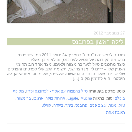
27 בנובמבר 2012
לילה ראשון בפרובנס
פורסם לראשונה ב"תפוז" בתאריך 24 ינואר 2011 כמו שסיפרתי
ברשומה הקודמת על הטיול לפרובנס, זה לא מובן מאליו
כיצד מתכננים טיול לנער בר מצווה ולאימו. מצד אחד רוב תחומי
העניין שלו – זרים לי ומן הצד שני, תשומת הלב שלי לפרטים והצרכים
שלי שונים משלו. הבחירה הראשונה שעשיתי, של מבוגר אחראי אך לא
היסטרי, היא להזמין מקום […]
פוסט פורסם בקטגוריה
טיול ברמצווה עם אסף - לפרובנס ופריז
,
מסעות
בעולם
וסומן בתגיות
Mucha
,
Cigale
,
ארוחת בוקר
,
ארנובו
,
בר מצווה
,
טיול
,
מנזר
,
עיצוב פנים
,
פרובנס
,
צימר
,
ציקדה
,
קווילט
.
תגובה אחת