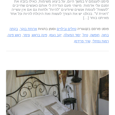
סימנו לעצמם V במשך היום, על ביצוע משימות, כאילו בזבזו את
זמנם עלי אדמות. מישהי פעם הגדירה לי אותם כאנשים שחייבים
"לעשות" לעומת אנשים שיודעים "להיות" ולחוות גם אם אין עשייה
"ראוית V". בכולנו יש את הצורך לעשות ואת היכולת להיות וכל אחד
מאיתנו בוחר […]
פוסט פורסם בקטגוריה
טיולים ובילויים
וסומן בתגיות
ארוחת בוקר
,
בקתה
בחוה
,
חופשה
,
טיול
,
יסוד המעלה
,
יקב נעמן
,
פינה בראש
,
צימר
,
ראש פינה
,
רמות נפתלי
,
שירי פרידמן
.