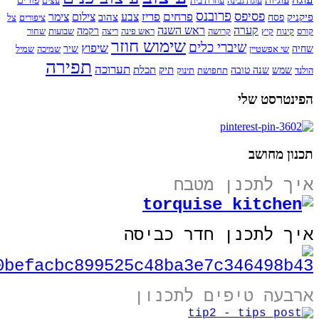
עוגיות
עוגת גבינה
עוזרת בית
עצים
פורים
פרובנס
פסיפס
פרחים
פריז
צבע
צילום
צימר
פיקניק
צהוב
פסח
ציפורים
צל
קערה
ראש השנה
קורס
קינוח
קיץ
קרושה
ראש פינה
ריצה
רקמה
שבועות
שחור
שימוש חוזר
שיברי כלים
שיפוץ
שחיה
שי אפשטיין
שיר
שמיכה
שמיל
תפירה
תערוכה
תיק
תכלת
הולנד
שמש
שנה טובה
תחפושת
תינוק
הפינטרסט שלי
תכנון מחושב
איך לתכנן מטבח
איך לתכנן חדר כביסה
ארבעה טיפים לתכנון