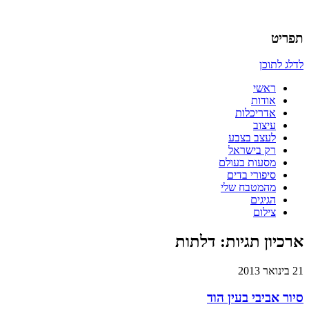
אדריכלות, עיצוב, יצירה,
כמו אויר לנשימה – בלוג של
תפריט
אדריכלית
לדלג לתוכן
ראשי
אודות
אדריכלות
עיצוב
לעצב בצבע
רק בישראל
מסעות בעולם
סיפורי בדים
מהמטבח שלי
הגיגים
צילום
ארכיון תגיות:
דלתות
21 בינואר 2013
סיור אביבי בעין הוד