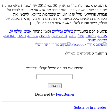
פורסם לראשונה ב"תפוז" בתאריך 20 מאי 2012 יש רשומות שאני כותבת
מתוך כך שאני חשה צורך עז לומר דבר מה או שאני מעוניינת לדווח על
עבודה, פרוייקט, טיול או אירוע ויש שנכתבות כדי לא "לייבש" את
הקוראים הנאמנים שלי. במיוחד את ט', חברה טובה וקוראת נאמנה של
הבלוג, אשר נוהגת להלין כאשר אינני מקפידה על […]
פוסט פורסם בקטגוריה
טיולים ובילויים
וסומן בתגיות
אביב
,
אילנה גל
,
אמנים
,
דלתות
,
טיול
,
כרמל
,
מרסל ינקו
,
עין הוד
,
שערים
,
תכלת
,
תערוכה
.
כתיבת תגובה
הרשמו לעידכונים במייל:
הכניסו את כתובת המייל וקבלו עדכונים:
Delivered by
FeedBurner
Subscribe in a reader