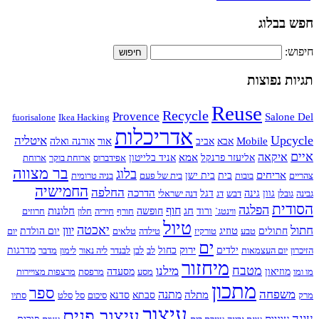
חפש בבלוג
חיפוש:
תגיות נפוצות
Reuse
Recycle
Provence
Salone Del
fuorisalone
Ikea Hacking
אדריכלות
Upcycle
איטליה
Mobile
אור
אבא
אביב
אורנה ואלה
איים
איקאה
אמא
אליעזר פרנקל
אניד בלייטון
אפידברוס
ארוחת בוקר
ארוחת
בר מצווה
בלוג
אריחים
צהריים
בובות
בית
בית ישן
בית של פעם
בניה טרומית
החמישיה
החלפה
הדרכה
גבינה
גובלן
גוון
גינה
דבש
דג
דגל
דנה ישראלי
הסודית
הפלגה
חוף
חג
חלונות
ווינטג`
ורוד
חופשה
חורף
חיריה
חלון
חרוזים
טיול
חתול
יאכטה
יוון
טוזיג
חתולים
טבע
טורקיז
טילדה
טלאים
יום הולדת
יום
ים
ירוק
הזיכרון
יום העצמאות
ילדים
כחול
לב
לבן
לבנדר
ליה נאור
לימון
מדבר
מדרגות
מיחזור
מטבח
מילנו
מו ומו
מוזיאון
מסע
מסעדה
מרפסת
מרצפות מצויירות
מתכון
ספר
משפחה
מתנה
מתלה
מרק
סבתא
סדנא
סיכום
סל
סלט
סתיו
עיצוב
עיצוב פנים
עוגה