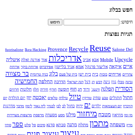
חפש בבלוג
חיפוש:
תגיות נפוצות
Reuse
Recycle
Provence
Salone Del
fuorisalone
Ikea Hacking
אדריכלות
Upcycle
איטליה
Mobile
אור
אבא
אביב
אורנה ואלה
איים
איקאה
אמא
אליעזר פרנקל
אניד בלייטון
אפידברוס
ארוחת בוקר
ארוחת
בר מצווה
בלוג
אריחים
צהריים
בובות
בית
בית ישן
בית של פעם
בניה טרומית
החמישיה
החלפה
הדרכה
גבינה
גובלן
גוון
גינה
דבש
דג
דגל
דנה ישראלי
הסודית
הפלגה
חוף
חג
חלונות
ווינטג`
ורוד
חופשה
חורף
חיריה
חלון
חרוזים
טיול
חתול
יאכטה
יוון
טוזיג
חתולים
טבע
טורקיז
טילדה
טלאים
יום הולדת
יום
ים
ירוק
הזיכרון
יום העצמאות
ילדים
כחול
לב
לבן
לבנדר
ליה נאור
לימון
מדבר
מדרגות
מיחזור
מטבח
מילנו
מו ומו
מוזיאון
מסע
מסעדה
מרפסת
מרצפות מצויירות
מתכון
ספר
משפחה
מתנה
מתלה
מרק
סבתא
סדנא
סיכום
סל
סלט
סתיו
עיצוב
עיצוב פנים
עוגה