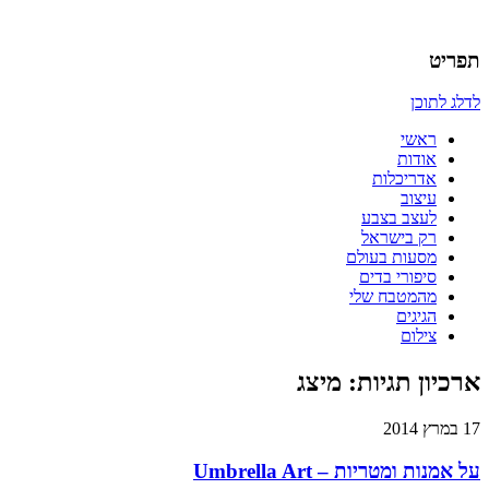
אדריכלות, עיצוב, יצירה,
כמו אויר לנשימה – בלוג של
תפריט
אדריכלית
לדלג לתוכן
ראשי
אודות
אדריכלות
עיצוב
לעצב בצבע
רק בישראל
מסעות בעולם
סיפורי בדים
מהמטבח שלי
הגיגים
צילום
ארכיון תגיות:
מיצג
17 במרץ 2014
על אמנות ומטריות – Umbrella Art