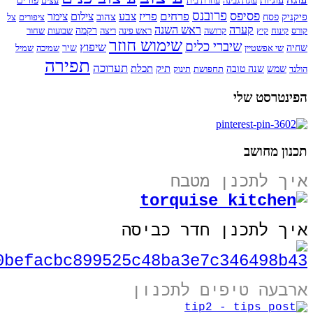
עוגיות
עוגת גבינה
עוזרת בית
עצים
פורים
פרובנס
פסיפס
פרחים
פריז
צבע
צילום
צימר
פיקניק
צהוב
פסח
ציפורים
צל
קערה
ראש השנה
קורס
קינוח
קיץ
קרושה
ראש פינה
ריצה
רקמה
שבועות
שחור
שימוש חוזר
שיברי כלים
שיפוץ
שחיה
שי אפשטיין
שיר
שמיכה
שמיל
תפירה
תערוכה
תיק
תכלת
הולנד
שמש
שנה טובה
תחפושת
תינוק
הפינטרסט שלי
תכנון מחושב
איך לתכנן מטבח
איך לתכנן חדר כביסה
ארבעה טיפים לתכנון