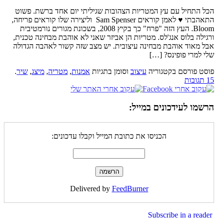
הכל התחיל עם עץ המטריות הצהובות שגיליתי יום אחד ברשת. פשוט
התאהבתי ♥ לאמן קוראים Sam Spenser וליצירה שלו קוראים פריחה,
Bloom. העץ הזה "פרח" כך בקיץ 2008, בשכונת מגורים נורמטיבית
ורגילה בלוס אנג'לס. מטריות הן אביזר שאני לא אוהבת מבחינה טכנית,
אבל מאוד אוהבת מבחינה עיצובית. יש מצב שזה קשור לאהבה הגדולה
שלי למרי פופינס? […]
פוסט פורסם בקטגוריה
עיצוב
וסומן בתגיות
אמנות
,
מטריה
,
מיצג
,
שיר
.
15 תגובות
הרשמו לעידכונים במייל:
הכניסו את כתובת המייל וקבלו עדכונים:
Delivered by
FeedBurner
Subscribe in a reader