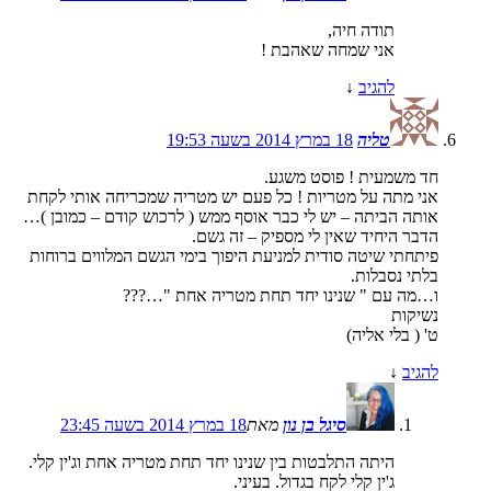
תודה חיה,
אני שמחה שאהבת !
להגיב
↓
טליה
18 במרץ 2014 בשעה 19:53
חד משמעית ! פוסט משגע.
אני מתה על מטריות ! כל פעם יש מטריה שמכריחה אותי לקחת
אותה הביתה – יש לי כבר אוסף ממש ( לרכוש קודם – כמובן )…
הדבר היחיד שאין לי מספיק – זה גשם.
פיתחתי שיטה סודית למניעת היפוך בימי הגשם המלווים ברוחות
בלתי נסבלות.
ו…מה עם " שנינו יחד תחת מטריה אחת "…???
נשיקות
ט' ( בלי אליה)
להגיב
↓
סיגל בן נון
מאת
18 במרץ 2014 בשעה 23:45
היתה התלבטות בין שנינו יחד תחת מטריה אחת וג'ין קלי.
ג'ין קלי לקח בגדול. בעיני.