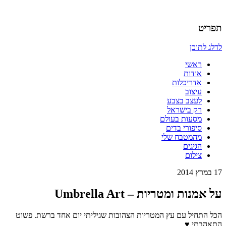
אדריכלות, עיצוב, יצירה,
כמו אויר לנשימה – בלוג של
תפריט
אדריכלית
לדלג לתוכן
ראשי
אודות
אדריכלות
עיצוב
לעצב בצבע
רק בישראל
מסעות בעולם
סיפורי בדים
מהמטבח שלי
הגיגים
צילום
17 במרץ 2014
על אמנות ומטריות – Umbrella Art
הכל התחיל עם עץ המטריות הצהובות שגיליתי יום אחד ברשת. פשוט
התאהבתי ♥