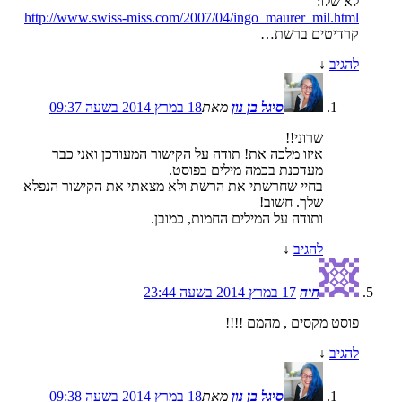
לא שלו:
http://www.swiss-miss.com/2007/04/ingo_maurer_mil.html
קרדיטים ברשת…
להגיב
↓
סיגל בן נון
מאת
18 במרץ 2014 בשעה 09:37
שרוני!!
איזו מלכה את! תודה על הקישור המעודכן ואני כבר
מעדכנת בכמה מילים בפוסט.
בחיי שחרשתי את הרשת ולא מצאתי את הקישור הנפלא
שלך. חשוב!
ותודה על המילים החמות, כמובן.
להגיב
↓
חיה
17 במרץ 2014 בשעה 23:44
פוסט מקסים , מהמם !!!!
להגיב
↓
סיגל בן נון
מאת
18 במרץ 2014 בשעה 09:38