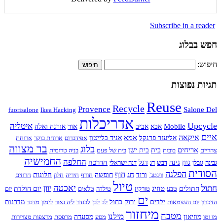
Subscribe in a reader
חפש בבלוג
חיפוש:
תגיות נפוצות
Reuse
Recycle
Provence
Salone Del
fuorisalone
Ikea Hacking
אדריכלות
Upcycle
איטליה
Mobile
אור
אבא
אביב
אורנה ואלה
איים
איקאה
אמא
אליעזר פרנקל
אניד בלייטון
אפידברוס
ארוחת בוקר
ארוחת
בר מצווה
בלוג
אריחים
צהריים
בובות
בית
בית ישן
בית של פעם
בניה טרומית
החמישיה
החלפה
הדרכה
גבינה
גובלן
גוון
גינה
דבש
דג
דגל
דנה ישראלי
הסודית
הפלגה
חוף
חג
חלונות
ווינטג`
ורוד
חופשה
חורף
חיריה
חלון
חרוזים
טיול
חתול
יאכטה
יוון
טוזיג
חתולים
טבע
טורקיז
טילדה
טלאים
יום הולדת
יום
ים
ירוק
הזיכרון
יום העצמאות
ילדים
כחול
לב
לבן
לבנדר
ליה נאור
לימון
מדבר
מדרגות
מיחזור
מטבח
מילנו
מו ומו
מוזיאון
מסע
מסעדה
מרפסת
מרצפות מצויירות