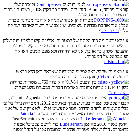
לאמן קוראים
Sam Spenser
וליצירה שלו
קוראים פריחה, Bloom. העץ הזה "פרח" כך בקיץ 2008, בשכונת מגורים
נורמטיבית ורגילה בלוס אנג'לס.
מטריות הן אביזר שאני לא אוהבת מבחינה טכנית,
אבל מאוד אוהבת מבחינה עיצובית. יש מצב שזה קשור לאהבה הגדולה
שלי ל
מרי פופינס
?
אני לא יודעת מה סוד הקסם של המטריות. אולי זה קשור לצבעוניות שלהן
, כאשר הן מתגודדות ביחד ברחובות העיר או שאולי זה קשור ליכולת
התעופה שלהן. כך או כך, אני לא היחידה ולא מעט אמנים ראו את
הפוטנציאל של המטריות.
אני מאמינה שההשראה למיצגי המטריות שאראה כאן היא בראש
ובראשונה,
Cristo
, אמן מיצגי הסביבה הענקיים.
בין השנים 84-'91' הוא פיזר 1,760 מטריות כחולות
ביפן ו-1,340 מטריות צהובות בארצות הברית במסגרת מיצג שנקרא
"המטריות".
המטריות שבתמונה נתלו ביוזמת עירית Agueda, פורטוגל,
לכבוד פסטיבל אמנות בעיר, שנערך באוגוסט 2012. המטריות נתלו על גבי
כבלים שנמתחו לרוחב הרחוב. המראה פשוט נפלא. לא צויין שם של אמן
למרות כל חיפושי ברשת. הצילומים המצויינים נעשו ע"י
Patricia
Almeida
.
המיצג שנקרא שנקרא Just Sometimes…
הוזמן בשנת 2010 מהאמן
Luke Jerram
כדי לקשט פסטיבל אמנות
ברוטרדם, הולנד. אלף מטריות צהובות וכתומות צפו על הנחל ובסוף