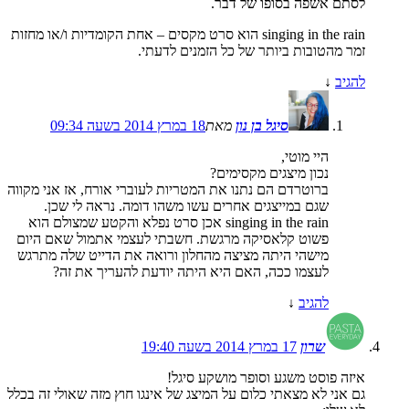
לסתם אשפה בסופו של דבר.
singing in the rain הוא סרט מקסים – אחת הקומדיות ו/או מחזות
זמר מהטובות ביותר של כל הזמנים לדעתי.
להגיב
↓
סיגל בן נון
מאת
18 במרץ 2014 בשעה 09:34
היי מוטי,
נכון מיצגים מקסימים?
ברוטרדם הם נתנו את המטריות לעוברי אורח, אז אני מקווה
שגם במייצגים אחרים עשו משהו דומה. נראה לי שכן.
singing in the rain אכן סרט נפלא והקטע שמצולם הוא
פשוט קלאסיקה מרגשת. חשבתי לעצמי אתמול שאם היום
מישהי היתה מציצה מהחלון ורואה את הדייט שלה מתרגש
לעצמו ככה, האם היא היתה יודעת להעריך את זה?
להגיב
↓
שרון
17 במרץ 2014 בשעה 19:40
איזה פוסט משגע וסופר מושקע סיגל!
גם אני לא מצאתי כלום על המיצג של אינגו חוץ מזה שאולי זה בכלל