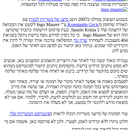
המטריות פנימה ועיצבה בית קפה במרכז פעילות לכל המשפחה.
בשבוע העיצוב במילנו ב2007 הוצג
מיצג של מטריות לבנות
עם
תאורה שהוזמן מ
Konstantin Grcic
ע"י Ingo Maurer לקשט את המבואה
של התצוגה שלו ב Spazio Krizia. בעת פרסום הרשומה כתבתי שהמיצג
הזה הוא של Ingo Maurer כי כל ניסיון למידע נוסף ברשת נתקל בשגיאת
404 מעצבנת. לשמחתי
שרון גור
המופלאה עדכנה אותי ועזרה לי לתת את
הקרדיט למי שמגיע. (נתתי כאן קישור גם למיצג וגם לאתר של האמן.
מגיע לו!)
עבדתי מאוד קשה כדי לאתר את היוצרים והאמנים המוצגים כאן. אנשים
לא ממש נותנים קרדיט ברשת. מקסימום נותנים קישור לפינטרסט (שהוא
שום מקום בהקשר של קרדיט, ביננו) או לאיזה אתר שלקח מאתר שלקח
מאתר..
לפעמים באמת אי אפשר לאתר מקור של תמונה או יצירה. מאחר ואני
מאמינהש שיש בכל תמונה כוונה ומטרה ואמירה, אני עושה את מירב
המאמצים למצוא את האמן, היצרן, הספק, או הצלם של מה שאני מעלה.
זה חשוב לקרדיט וזה חשוב גם לגולשים לדעת, להכיר, ללמוד. אם אני לא
מוצאת מידע רלוונטי ולו במעט, אני לא מעלה את התמונה.
עוד תמונות של מייצגי מטריות תוכלו לראות ב
פינטרסט המטריות שלי
.
חלקן נותרו ללא קרדיט לאמן, לצערי, ולכן לא פורסמו כאן. אשמח אם מי
מכם יוכל להאיר את עיני לגביהם.