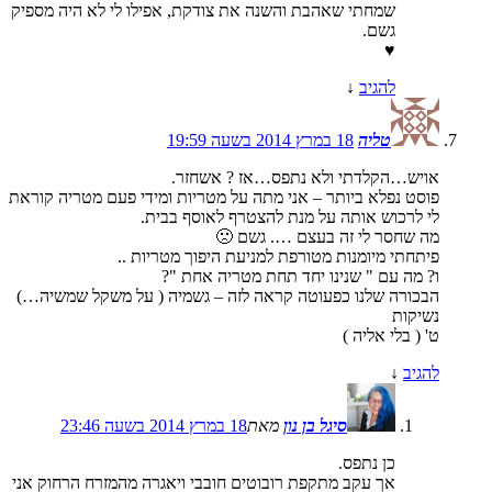
שמחתי שאהבת והשנה את צודקת, אפילו לי לא היה מספיק
גשם.
♥
להגיב
↓
טליה
18 במרץ 2014 בשעה 19:59
אויש…הקלדתי ולא נתפס…אז ? אשחזר.
פוסט נפלא ביותר – אני מתה על מטריות ומידי פעם מטריה קוראת
לי לרכוש אותה על מנת להצטרף לאוסף בבית.
מה שחסר לי זה בעצם …. גשם 🙁
פיתחתי מיומנות מטורפת למניעת היפוך מטריות ..
ו? מה עם " שנינו יחד תחת מטריה אחת "?
הבכורה שלנו כפעוטה קראה לזה – גשמיה ( על משקל שמשיה…)
נשיקות
ט' ( בלי אליה )
להגיב
↓
סיגל בן נון
מאת
18 במרץ 2014 בשעה 23:46
כן נתפס.
אך עקב מתקפת רובוטים חובבי ויאגרה מהמזרח הרחוק אני