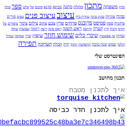
מתכון
ספר
משפחה
מתנה
מתלה
מרק
סבתא
סדנא
סיכום
סל
סלט
סתיו
עיצוב
עיצוב פנים
עוגה
עוגיות
עוגת גבינה
עוזרת בית
עצים
פורים
פרובנס
פסיפס
פרחים
פריז
צבע
צילום
צימר
פיקניק
צהוב
פסח
ציפורים
צל
קערה
ראש השנה
קורס
קינוח
קיץ
קרושה
ראש פינה
ריצה
רקמה
שבועות
שחור
שימוש חוזר
שיברי כלים
שיפוץ
שחיה
שי אפשטיין
שיר
שמיכה
שמיל
תפירה
תערוכה
תיק
תכלת
הולנד
שמש
שנה טובה
תחפושת
תינוק
הפינטרסט שלי
תכנון מחושב
איך לתכנן מטבח
איך לתכנן חדר כביסה