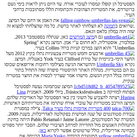
הפסטיבל הן קופלו ונמסרו לעוברי אורח. עד היום ניתן לראות בימי גשם
ברוטרדם, את המטריות הצהובות והכתומות הללו מסתובבות ברחבי
העיר.
את האמן או היזם של המיצג
,שרואים ב
תמונה
לא הצלחתי לאתר ברשת. כל מה שהצלחתי למצוא זה
שזה היה במלון בלאס ווגאס.
גם ה
מיצג המרשים
כאן, שנתלה בספטמבר 2013,
במלבורן, אוסטרליה, לא חתום ע"י אמן. המיצג נקרא "Spring
Umbrellas" והוא הוצג במרכז קניות ברח' Collins בעיר.
ארבעים וחמש מטריות צבעוניות נתלו בקיץ 2012 מעל
החצר הימי-ביניימית של טירת Clifford בעיר York באנגליה. המיצג
נקרא
Umbrella Sky
וההשראה הגיעה מצילומי רחובות אירופאים שכוסו
גם הם במטריות. מנהלת האתר ההיסטורי סיפרה שזה התחיל בתור
בדיחה בגלל הקיץ הגשום. מישהו אמר שצריך לכסות את החצר במטריה
ענקית.
המיצג שבתמונה נעשה לפסטיבל
הפתוח למוזיקה ב Trästocksfestivalen, ביולי 2009. האמנית
Lina
Huring
רצתה להצביע על השוני בין באי הפסטיבל ועל האדיבות שלהם.
המיצג הורכב ממטריות של עוברי אורח שתרמו את מטריותיהם האישיות.
400 מטריות אדומות נתלו בעיר Talca
, צ'ילה במסגרת
עבודת סטודנטים של שנה חמישית בפקולטה לאדריכלות, בשנת 2009.
המטרה של הסטודנטים, Jaime Latorre ו-Pablo Retamal היתה בחינת
התנהלות האנשים מול החדירה למרחב הציבורי שלהם. הסבר יותר מפורט
מבחינה אדריכלית, כולל שרטוטים אפשר לקרוא
כאן
.
המעצבת הרוסיה
Maria Yasko
הכניסה את