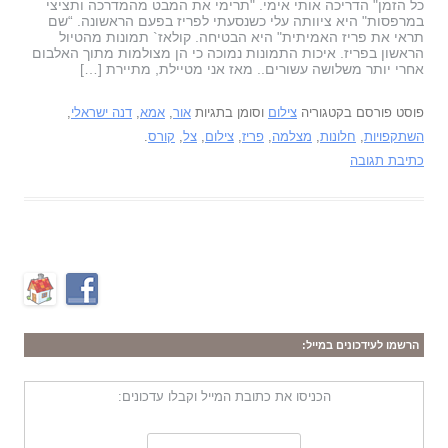
כל הזמן" הדריכה אותי אימי. "תרימי את המבט מהמדרכה ותציצי
במרפסות" היא ציוותה עלי כשנסעתי לפריז בפעם הראשונה. “שם
תראי את פריז האמיתית" היא הבטיחה. קולאז` תמונות מהטיול
הראשון בפריז. איכות התמונות נמוכה כי הן מצולמות מתוך האלבום
אחרי יותר משלושה עשורים.. מאז אני מטיילת, מתיירת […]
פוסט פורסם בקטגוריה
צילום
וסומן בתגיות
אור
,
אמא
,
דנה ישראלי
,
השתקפויות
,
חלונות
,
מצלמה
,
פריז
,
צילום
,
צל
,
קורס
.
כתיבת תגובה
הרשמו לעידכונים במייל:
הכניסו את כתובת המייל וקבלו עדכונים: