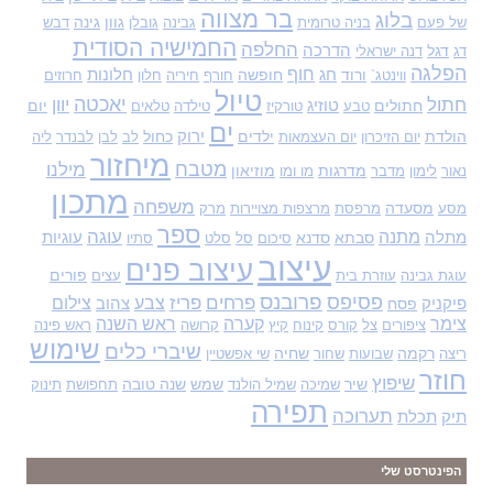
בר מצווה
בלוג
גוון
גינה
של פעם
בניה טרומית
גבינה
גובלן
דבש
החמישיה הסודית
החלפה
דגל
הדרכה
דג
דנה ישראלי
הפלגה
חוף
ורוד
חג
חופשה
חלונות
ווינטג`
חורף
חיריה
חלון
חרוזים
טיול
יאכטה
חתול
יוון
חתולים
טוזיג
יום
טבע
טורקיז
טילדה
טלאים
ים
הולדת
ילדים
ירוק
כחול
יום הזיכרון
יום העצמאות
לב
לבן
לבנדר
ליה
מיחזור
מטבח
מילנו
מדרגות
מוזיאון
נאור
לימון
מדבר
מו ומו
מתכון
משפחה
מסעדה
מסע
מרפסת
מרצפות מצויירות
מרק
ספר
עוגה
מתנה
מתלה
סבתא
סדנא
עוגיות
סיכום
סל
סלט
סתיו
עיצוב
עיצוב פנים
פורים
עוגת גבינה
עוזרת בית
עצים
פסיפס
פרובנס
פרחים
פריז
צבע
צילום
פיקניק
פסח
צהוב
צימר
קערה
ראש השנה
ציפורים
צל
קורס
קינוח
קיץ
קרושה
ראש פינה
שימוש
שיברי כלים
רקמה
שחיה
ריצה
שבועות
שחור
שי אפשטיין
חוזר
שיפוץ
שיר
שמש
שנה טובה
שמיכה
שמיל הולנד
תחפושת
תינוק
תפירה
תערוכה
תיק
תכלת
הפינטרסט שלי