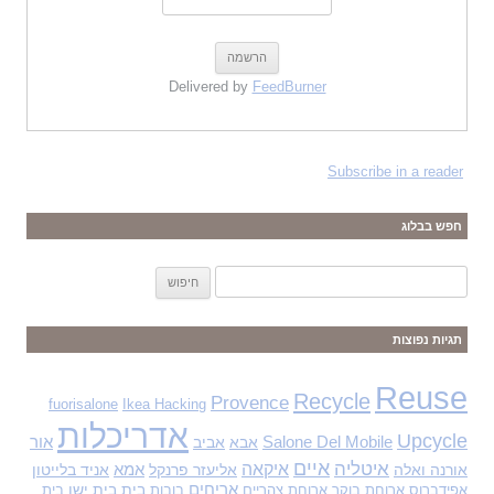
Delivered by
FeedBurner
Subscribe in a reader
חפש בבלוג
ח
י
פ
תגיות נפוצות
ו
ש
Reuse
Recycle
Provence
fuorisalone
Ikea Hacking
:
אדריכלות
Upcycle
Salone Del Mobile
אבא
אביב
אור
איים
איטליה
איקאה
אורנה ואלה
אליעזר פרנקל
אמא
אניד בלייטון
אריחים
בית
בית ישן
אפידברוס
ארוחת בוקר
ארוחת צהריים
בובות
בית