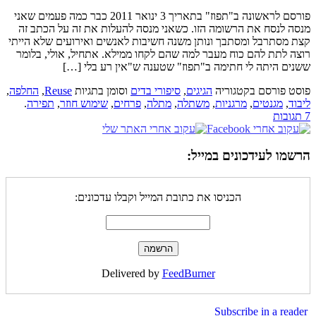
פורסם לראשונה ב"תפוז" בתאריך 3 ינואר 2011 כבר כמה פעמים שאני
מנסה לנסח את הרשומה הזו. כשאני מנסה להעלות את זה על הכתב זה
קצת מסתרבל ומסתבך ונותן משנה חשיבות לאנשים ואירועים שלא הייתי
רוצה לתת להם כוח מעבר למה שהם לקחו ממילא. אתחיל, אולי, בלומר
ששנים היתה לי חתימה ב"תפוז" שטענה ש"אין רע בלי […]
פוסט פורסם בקטגוריה
הגיגים
,
סיפורי בדים
וסומן בתגיות
Reuse
,
החלפה
,
ליבוד
,
מגנטים
,
מרגניות
,
משתלה
,
מתלה
,
פרחים
,
שימוש חוזר
,
תפירה
.
7 תגובות
הרשמו לעידכונים במייל:
הכניסו את כתובת המייל וקבלו עדכונים:
Delivered by
FeedBurner
Subscribe in a reader