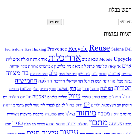
חפש בבלוג
חיפוש:
תגיות נפוצות
Reuse
Recycle
Provence
Salone Del
fuorisalone
Ikea Hacking
אדריכלות
Upcycle
איטליה
Mobile
אור
אבא
אביב
אורנה ואלה
איים
איקאה
אמא
אליעזר פרנקל
אניד בלייטון
אפידברוס
ארוחת בוקר
ארוחת
בר מצווה
בלוג
אריחים
צהריים
בובות
בית
בית ישן
בית של פעם
בניה טרומית
החמישיה
החלפה
הדרכה
גבינה
גובלן
גוון
גינה
דבש
דג
דגל
דנה ישראלי
הסודית
הפלגה
חוף
חג
חלונות
ווינטג`
ורוד
חופשה
חורף
חיריה
חלון
חרוזים
טיול
חתול
יאכטה
יוון
טוזיג
חתולים
טבע
טורקיז
טילדה
טלאים
יום הולדת
יום
ים
ירוק
הזיכרון
יום העצמאות
ילדים
כחול
לב
לבן
לבנדר
ליה נאור
לימון
מדבר
מדרגות
מיחזור
מטבח
מילנו
מו ומו
מוזיאון
מסע
מסעדה
מרפסת
מרצפות מצויירות
מתכון
ספר
משפחה
מתנה
מתלה
מרק
סבתא
סדנא
סיכום
סל
סלט
סתיו
עיצוב
עיצוב פנים
עוגה