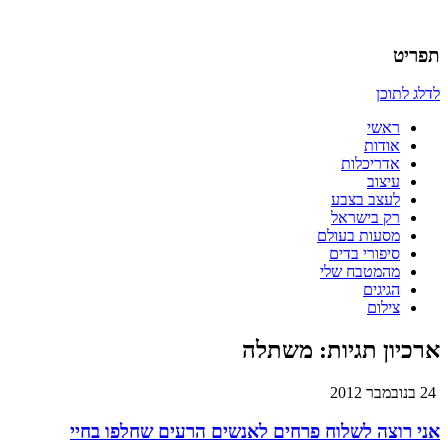
אדריכלות, עיצוב, יצירה,
כמו אויר לנשימה – בלוג של
תפריט
אדריכלית
לדלג לתוכן
ראשי
אודות
אדריכלות
עיצוב
לעצב בצבע
רק בישראל
מסעות בעולם
סיפורי בדים
מהמטבח שלי
הגיגים
צילום
ארכיון תגיות:
משתלה
24 בנובמבר 2012
אני רוצה לשלוח פרחים לאנשים הרעים שחלפו בחיי