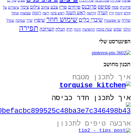
עוגיות
עוגת גבינה
עוזרת בית
עצים
פורים
פרובנס
פסיפס
פרחים
פריז
צבע
צילום
צימר
פיקניק
צהוב
פסח
ציפורים
צל
קערה
ראש השנה
קורס
קינוח
קיץ
קרושה
ראש פינה
ריצה
רקמה
שבועות
שחור
שימוש חוזר
שיברי כלים
שיפוץ
שחיה
שי אפשטיין
שיר
שמיכה
שמיל
תפירה
תערוכה
תיק
תכלת
הולנד
שמש
שנה טובה
תחפושת
תינוק
הפינטרסט שלי
תכנון מחושב
איך לתכנן מטבח
איך לתכנן חדר כביסה
ארבעה טיפים לתכנון