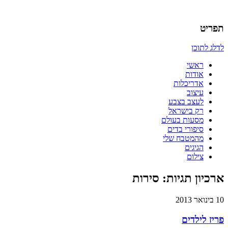
אדריכלות, עיצוב, יצירה,
כמו אויר לנשימה – בלוג של
תפריט
אדריכלית
לדלג לתוכן
ראשי
אודות
אדריכלות
עיצוב
לעצב בצבע
רק בישראל
מסעות בעולם
סיפורי בדים
מהמטבח שלי
הגיגים
צילום
ארכיון תגיות:
סירות
10 בינואר 2013
פריז לילדים