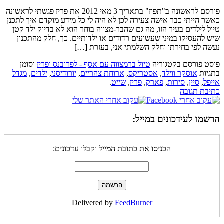
פורסם לראשונה ב"תפוז" בתאריך 3 מאי 2012 את פריז פגשתי לראשונה
כאשר הייתי כבר אישה צעירה לכן לא היה לי כל מידע מוקדם איך לתכנן
טיול לילדים בעיר הזו, מה גם שהבר-מצווה בוחר הוא לא בדיוק ילד קטן
שיש להעסיקו במיני שעשועים רדודים או ילדותיים. כך, חלק מהתכנון
נעשה לפי בחירתו וחלק השלמתי אני, בעזרת […]
פוסט פורסם בקטגוריה
טיול ברמצווה עם אסף - לפרובנס ופריז
וסומן
בתגיות
אוסקר ווילד
,
אסטריקס
,
ארוחת צהריים
,
יורודיסני
,
ילדים
,
מגדל
אייפל
,
סיין
,
סירות
,
פארק
,
פריז
,
שייט
.
כתיבת תגובה
הרשמו לעידכונים במייל:
הכניסו את כתובת המייל וקבלו עדכונים:
Delivered by
FeedBurner