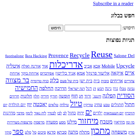
Subscribe in a reader
חפש בבלוג
חיפוש:
תגיות נפוצות
Reuse
Recycle
Provence
Salone Del
fuorisalone
Ikea Hacking
אדריכלות
Upcycle
איטליה
Mobile
אור
אבא
אביב
אורנה ואלה
איים
איקאה
אמא
אליעזר פרנקל
אניד בלייטון
אפידברוס
ארוחת בוקר
ארוחת
בר מצווה
בלוג
אריחים
צהריים
בובות
בית
בית ישן
בית של פעם
בניה טרומית
החמישיה
החלפה
הדרכה
גבינה
גובלן
גוון
גינה
דבש
דג
דגל
דנה ישראלי
הסודית
הפלגה
חוף
חג
חלונות
ווינטג`
ורוד
חופשה
חורף
חיריה
חלון
חרוזים
טיול
חתול
יאכטה
יוון
טוזיג
חתולים
טבע
טורקיז
טילדה
טלאים
יום הולדת
יום
ים
ירוק
הזיכרון
יום העצמאות
ילדים
כחול
לב
לבן
לבנדר
ליה נאור
לימון
מדבר
מדרגות
מיחזור
מטבח
מילנו
מו ומו
מוזיאון
מסע
מסעדה
מרפסת
מרצפות מצויירות
מתכון
ספר
משפחה
מתנה
מתלה
מרק
סבתא
סדנא
סיכום
סל
סלט
סתיו