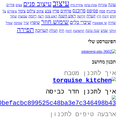
עיצוב
עיצוב פנים
עוגה
עוגיות
עוגת גבינה
עוזרת בית
עצים
פורים
פרובנס
פסיפס
פרחים
פריז
צבע
צילום
צימר
פיקניק
צהוב
פסח
ציפורים
צל
קערה
ראש השנה
קורס
קינוח
קיץ
קרושה
ראש פינה
ריצה
רקמה
שבועות
שחור
שימוש חוזר
שיברי כלים
שיפוץ
שחיה
שי אפשטיין
שיר
שמיכה
שמיל
תפירה
תערוכה
תיק
תכלת
הולנד
שמש
שנה טובה
תחפושת
תינוק
הפינטרסט שלי
תכנון מחושב
איך לתכנן מטבח
איך לתכנן חדר כביסה
ארבעה טיפים לתכנון