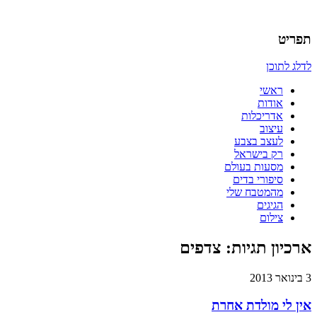
אדריכלות, עיצוב, יצירה,
כמו אויר לנשימה – בלוג של
תפריט
אדריכלית
לדלג לתוכן
ראשי
אודות
אדריכלות
עיצוב
לעצב בצבע
רק בישראל
מסעות בעולם
סיפורי בדים
מהמטבח שלי
הגיגים
צילום
ארכיון תגיות:
צדפים
3 בינואר 2013
אין לי מולדת אחרת