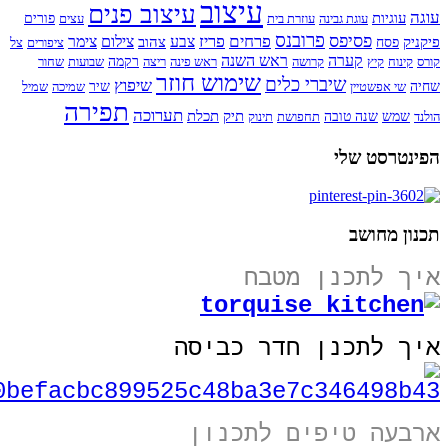
עיצוב
עיצוב פנים
עוגה
עוגיות
עוגת גבינה
עוזרת בית
עצים
פורים
פרובנס
פסיפס
פרחים
פריז
צבע
צילום
צימר
פיקניק
צהוב
פסח
ציפורים
צל
קערה
ראש השנה
קורס
קינוח
קיץ
קרושה
ראש פינה
ריצה
רקמה
שבועות
שחור
שימוש חוזר
שיברי כלים
שיפוץ
שחיה
שי אפשטיין
שיר
שמיכה
שמיל
תפירה
תערוכה
תיק
תכלת
הולנד
שמש
שנה טובה
תחפושת
תינוק
הפינטרסט שלי
תכנון מחושב
איך לתכנן מטבח
איך לתכנן חדר כביסה
ארבעה טיפים לתכנון