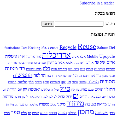
Subscribe in a reader
חפש בבלוג
חיפוש:
תגיות נפוצות
Reuse
Recycle
Provence
Salone Del
fuorisalone
Ikea Hacking
אדריכלות
Upcycle
איטליה
Mobile
אור
אבא
אביב
אורנה ואלה
איים
איקאה
אמא
אליעזר פרנקל
אניד בלייטון
אפידברוס
ארוחת בוקר
ארוחת
בר מצווה
בלוג
אריחים
צהריים
בובות
בית
בית ישן
בית של פעם
בניה טרומית
החמישיה
החלפה
הדרכה
גבינה
גובלן
גוון
גינה
דבש
דג
דגל
דנה ישראלי
הסודית
הפלגה
חוף
חג
חלונות
ווינטג`
ורוד
חופשה
חורף
חיריה
חלון
חרוזים
טיול
חתול
יאכטה
יוון
טוזיג
חתולים
טבע
טורקיז
טילדה
טלאים
יום הולדת
יום
ים
ירוק
הזיכרון
יום העצמאות
ילדים
כחול
לב
לבן
לבנדר
ליה נאור
לימון
מדבר
מדרגות
מיחזור
מטבח
מילנו
מו ומו
מוזיאון
מסע
מסעדה
מרפסת
מרצפות מצויירות
מתכון
ספר
משפחה
מתנה
מתלה
מרק
סבתא
סדנא
סיכום
סל
סלט
סתיו