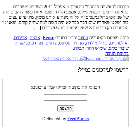
פורסם לראשונה ב"תפוז" בתאריך 5 אפריל 2011 כשהיינו מעורבים
בתאונת דרכים, הבנתי. מילנו, אמצע הלילה, שעה אחת עשרה והבום הזה
של שני גופי ברזל נמעכים זה אל זה מפתיע אותנו מימין. מין זעזוע עצום
כזה ושקט שאחריו שום דבר כבר לא היה דומה למה שהיה קודם. יצאנו מן
המכוניות רק כדי לוודא שאין פגיעות בנפש ושכולם […]
פוסט פורסם בקטגוריה
עיצוב
וסומן בתגיות
Reuse
,
אבנים
,
אריחים
,
החלפה
,
ים
,
כחול
,
מולדת
,
מנדלה
,
פסיפס
,
צדפים
,
צפרדעים
,
קערה
,
שיברי כלים
,
שימוש חוזר
,
תכלת
.
כתיבת תגובה
הרשמו לעידכונים במייל:
הכניסו את כתובת המייל וקבלו עדכונים:
Delivered by
FeedBurner