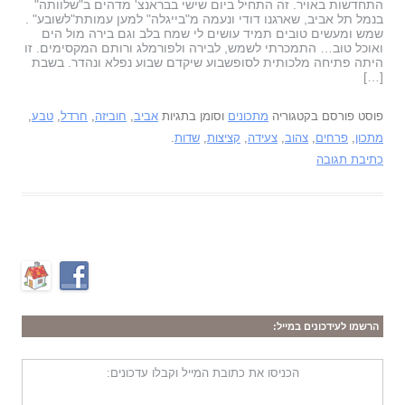
התחדשות באויר. זה התחיל ביום שישי בבראנצ' מדהים ב"שלוותה"
בנמל תל אביב, שארגנו דודי ונעמה מ"בייגלה" למען עמותת"לשובע" .
שמש ומעשים טובים תמיד עושים לי שמח בלב וגם בירה מול הים
ואוכל טוב… התמכרתי לשמש, לבירה ולפורמלג ורותם המקסימים. זו
היתה פתיחה מלכותית לסופשבוע שיקדם שבוע נפלא ונהדר. בשבת
[…]
פוסט פורסם בקטגוריה
מתכונים
וסומן בתגיות
אביב
,
חוביזה
,
חרדל
,
טבע
,
מתכון
,
פרחים
,
צהוב
,
צעידה
,
קציצות
,
שדות
.
כתיבת תגובה
הרשמו לעידכונים במייל:
הכניסו את כתובת המייל וקבלו עדכונים: