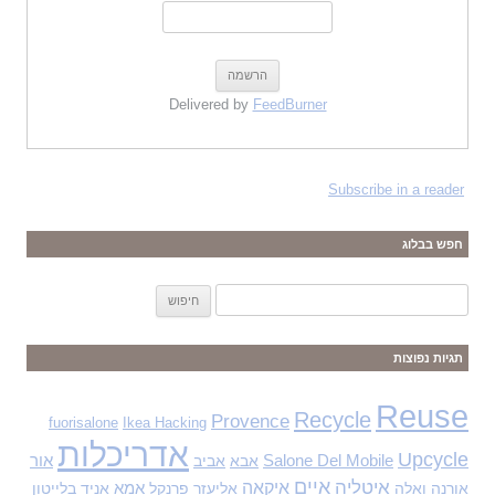
Delivered by
FeedBurner
Subscribe in a reader
חפש בבלוג
ח
י
פ
תגיות נפוצות
ו
ש
Reuse
Recycle
Provence
fuorisalone
Ikea Hacking
:
אדריכלות
Upcycle
Salone Del Mobile
אבא
אביב
אור
איים
איטליה
איקאה
אורנה ואלה
אליעזר פרנקל
אמא
אניד בלייטון