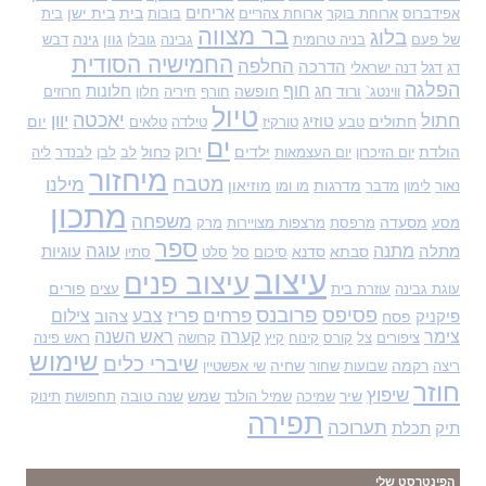
אריחים
בית
בית ישן
אפידברוס
ארוחת בוקר
ארוחת צהריים
בובות
בית
בר מצווה
בלוג
גוון
גינה
של פעם
בניה טרומית
גבינה
גובלן
דבש
החמישיה הסודית
החלפה
דגל
הדרכה
דג
דנה ישראלי
הפלגה
חוף
ורוד
חג
חופשה
חלונות
ווינטג`
חורף
חיריה
חלון
חרוזים
טיול
יאכטה
חתול
יוון
חתולים
טוזיג
יום
טבע
טורקיז
טילדה
טלאים
ים
הולדת
ילדים
ירוק
כחול
יום הזיכרון
יום העצמאות
לב
לבן
לבנדר
ליה
מיחזור
מטבח
מילנו
מדרגות
מוזיאון
נאור
לימון
מדבר
מו ומו
מתכון
משפחה
מסעדה
מסע
מרפסת
מרצפות מצויירות
מרק
ספר
עוגה
מתנה
מתלה
סבתא
סדנא
עוגיות
סיכום
סל
סלט
סתיו
עיצוב
עיצוב פנים
פורים
עוגת גבינה
עוזרת בית
עצים
פסיפס
פרובנס
פרחים
פריז
צבע
צילום
פיקניק
פסח
צהוב
צימר
קערה
ראש השנה
ציפורים
צל
קורס
קינוח
קיץ
קרושה
ראש פינה
שימוש
שיברי כלים
רקמה
שחיה
ריצה
שבועות
שחור
שי אפשטיין
חוזר
שיפוץ
שיר
שמש
שנה טובה
שמיכה
שמיל הולנד
תחפושת
תינוק
תפירה
תערוכה
תיק
תכלת
הפינטרסט שלי