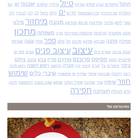
טיול
יאכטה
חתול
יוון
חתולים
טוזיג
יום
טבע
טורקיז
טילדה
טלאים
ים
הולדת
ילדים
ירוק
כחול
יום הזיכרון
יום העצמאות
לב
לבן
לבנדר
ליה
מיחזור
מטבח
מילנו
מדרגות
מוזיאון
נאור
לימון
מדבר
מו ומו
מתכון
משפחה
מסעדה
מסע
מרפסת
מרצפות מצויירות
מרק
ספר
עוגה
מתנה
מתלה
סבתא
סדנא
עוגיות
סיכום
סל
סלט
סתיו
עיצוב
עיצוב פנים
פורים
עוגת גבינה
עוזרת בית
עצים
פסיפס
פרובנס
פרחים
פריז
צבע
צילום
פיקניק
פסח
צהוב
צימר
קערה
ראש השנה
ציפורים
צל
קורס
קינוח
קיץ
קרושה
ראש פינה
שימוש
שיברי כלים
רקמה
שחיה
ריצה
שבועות
שחור
שי אפשטיין
חוזר
שיפוץ
שיר
שמש
שנה טובה
שמיכה
שמיל הולנד
תחפושת
תינוק
תפירה
תערוכה
תיק
תכלת
הפינטרסט שלי