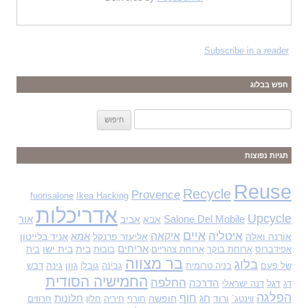
Subscribe in a reader
חפש בבלוג
ח
י
פ
תגיות נפוצות
ו
ש
Reuse
Recycle
Provence
fuorisalone
Ikea Hacking
:
אדריכלות
Upcycle
Salone Del Mobile
אבא
אביב
אור
איים
איטליה
איקאה
אורנה ואלה
אליעזר פרנקל
אמא
אניד בלייטון
אריחים
בית
בית ישן
אפידברוס
ארוחת בוקר
ארוחת צהריים
בובות
בית
בר מצווה
בלוג
גוון
גינה
של פעם
בניה טרומית
גבינה
גובלן
דבש
החמישיה הסודית
החלפה
דגל
הדרכה
דג
דנה ישראלי
הפלגה
חוף
ורוד
חג
חופשה
חלונות
ווינטג`
חורף
חיריה
חלון
חרוזים