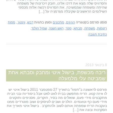
והסרוויס שלה מצא את דרכו אלינו, חובק זיכרונות של משפחה
שהיתה ומשפחה שממשיכה. את הסרוויס רכשה אלזה מכספי
השילומים הראשונים שקיבלה מגרמניה על […]
פוסט פורסם בקטגוריה
הגיגים
,
מתכונים
וסומן בתגיות
דבש
,
ווינטג`
,
מפות
רקומות
,
משפחה
,
סבתא
,
ספר
,
ראש השנה
,
שמיל הולנד
.
כתיבת תגובה
8 בינואר 2013
ריבה מכשפת, בישול איטי ומחבק וסבתא אחת
שמביטה עלי מלמעלה
פורסם לראשונה ב"תפוז" בתאריך 27 ספטמבר 2011 בישול איטי יש
לו איזה קטע. הריח מתפשט בבית לאט לאט אבל ביסודיות ובני הבית
מתקבצים מידי פעם, שואלים מה בסיר, חוקרים, מסניפים ותוקעים
מידי פעם כף וטועמים. הולכים ושבים לעיסוקים ושוב מוטרדים ממנו
בעקבות הריח שמפתה אותם לשוב ולהתקרב . בישול איטי מאריך את
הסקרנות ובונה את […]