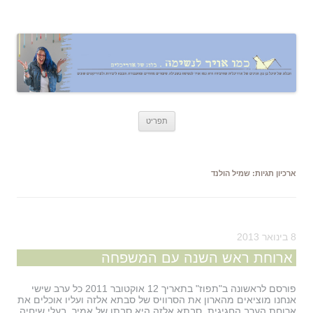
כמו אויר לנשימה – בלוג של אדריכלית
אדריכלות, עיצוב, יצירה,
לדלג
תפריט
לתוכן
ארכיון תגיות:
שמיל הולנד
8 בינואר 2013
ארוחת ראש השנה עם המשפחה
פורסם לראשונה ב"תפוז" בתאריך 12 אוקטובר 2011 כל ערב שישי
אנחנו מוציאים מהארון את הסרוויס של סבתא אלזה ועליו אוכלים את
ארוחת הערב החגיגית. סבתא אלזה היא סבתו של אמיר, בעלי שיחיה,