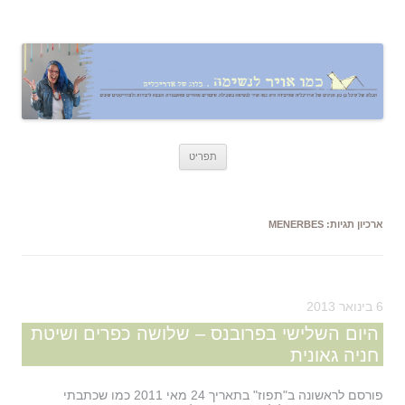
כמו אויר לנשימה – בלוג של אדריכלית
אדריכלות, עיצוב, יצירה,
לדלג
תפריט
לתוכן
ארכיון תגיות:
MENERBES
6 בינואר 2013
היום השלישי בפרובנס – שלושה כפרים ושיטת
חניה גאונית
פורסם לראשונה ב"תפוז" בתאריך 24 מאי 2011 כמו שכתבתי