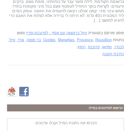
ברשומה הקודמת, לילה סוער עבר על כוחותינו. סופת גשם, ברקים
ורעמים. לקראת בוקר התחיל לטפטף גשם בכל מיני מקומות בחדר.
ממש עינוי סיני. קמנו אכלנו ויצאנו להעמיס את האוטו. עומק המים
ליד המכונית כ40 ס"מ. לא היתה לי ברירה אלא לצלוח את האגם כדי
להגיע למושב […]
פוסט פורסם בקטגוריה
טיול ברמצווה עם אסף - לפרובנס ופריז
וסומן
בתגיות
Rousillion
,
Provence
,
Menerbes
,
Gordes
,
בר מצווה
,
גורד
,
טיול
,
לבנדר
,
מוזיאון
,
פרובנס
,
רוסיון
.
כתיבת תגובה
הרשמו לעידכונים במייל:
הכניסו את כתובת המייל וקבלו עדכונים: