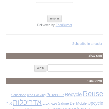
Delivered by
FeedBurner
Subscribe in a reader
חפש בבלוג
ח
י
פ
תגיות נפוצות
ו
ש
Reuse
Recycle
Provence
fuorisalone
Ikea Hacking
:
אדריכלות
Upcycle
Salone Del Mobile
אבא
אביב
אור