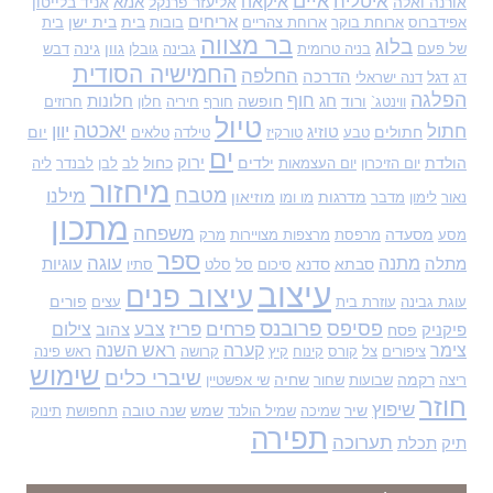
איים
איטליה
איקאה
אורנה ואלה
אליעזר פרנקל
אמא
אניד בלייטון
אריחים
בית
בית ישן
אפידברוס
ארוחת בוקר
ארוחת צהריים
בובות
בית
בר מצווה
בלוג
גוון
גינה
של פעם
בניה טרומית
גבינה
גובלן
דבש
החמישיה הסודית
החלפה
דגל
הדרכה
דג
דנה ישראלי
הפלגה
חוף
ורוד
חג
חופשה
חלונות
ווינטג`
חורף
חיריה
חלון
חרוזים
טיול
יאכטה
חתול
יוון
חתולים
טוזיג
יום
טבע
טורקיז
טילדה
טלאים
ים
הולדת
ילדים
ירוק
כחול
יום הזיכרון
יום העצמאות
לב
לבן
לבנדר
ליה
מיחזור
מטבח
מילנו
מדרגות
מוזיאון
נאור
לימון
מדבר
מו ומו
מתכון
משפחה
מסעדה
מסע
מרפסת
מרצפות מצויירות
מרק
ספר
עוגה
מתנה
מתלה
סבתא
סדנא
עוגיות
סיכום
סל
סלט
סתיו
עיצוב
עיצוב פנים
פורים
עוגת גבינה
עוזרת בית
עצים
פסיפס
פרובנס
פרחים
פריז
צבע
צילום
פיקניק
פסח
צהוב
צימר
קערה
ראש השנה
ציפורים
צל
קורס
קינוח
קיץ
קרושה
ראש פינה
שימוש
שיברי כלים
רקמה
שחיה
ריצה
שבועות
שחור
שי אפשטיין
חוזר
שיפוץ
שיר
שמש
שנה טובה
שמיכה
שמיל הולנד
תחפושת
תינוק
תפירה
תערוכה
תיק
תכלת