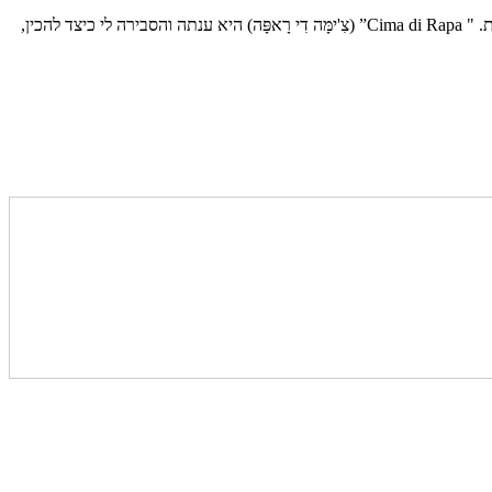
פורסם לראשונה ב"תפוז" בתאריך 26 אפריל 2012 "מה זה?" שאלתי את המוכרת בשוק כשאני מצביעה על עשב, ממש שיח, שהיה מונח באחת הערימות. " Cima di Rapa” (צִ'ימָּה דִי רָאפָּה) היא ענתה והסבירה לי כיצד להכין,