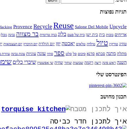
חיפוש:
תגיות נפוצות
Reuse
Recycle
Upcycle
Provence
Salone Del Mobile
Hacking
בר מצווה
בלוג
אריחים
בובות
בית
בית ישן
בית של פעם
בניה טרומית
גבינה
גובלן
טיול
יאכטה
יוון
טוזיג
טורקיז
טילדה
טלאים
יום הולדת
יום הזיכרון
יום העצמאות
יל
ספר
עוגה
מתנה
מתלה
עוגיות
סבתא
סדנא
סיכום
סל
סלט
סתיו
עוגת גבינה
עוזרת ב
שימו
שיברי כלים
השנה
ראש פינה
ריצה
רקמה
שבועות
שחור
שחיה
שי אפשטיין
הפינטרסט שלי
תכנון מחושב
איך לתכנן מטבח
איך לתכנן חדר כביסה