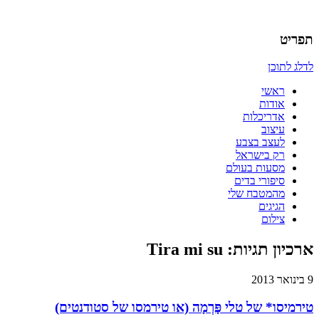
אדריכלות, עיצוב, יצירה,
כמו אויר לנשימה – בלוג של אדריכלי
תפריט
לדלג לתוכן
ראשי
אודות
אדריכלות
עיצוב
לעצב בצבע
רק בישראל
מסעות בעולם
סיפורי בדים
מהמטבח שלי
הגיגים
צילום
ארכיון תגיות:
Tira mi su
9 בינואר 2013
טירמיסו* של טלי פָּרְמָה (או טירמסו של סטודנטים)