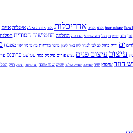
אדריכלות
איים
איטליה
א
אור
Ikea 
fuorisalone
אבא
אביב
אורנה ואלה
החמישיה הסודית
החלפה
הפלגה
הדרכה
גוון
גינה
דבש
דג
דגל
דנה ישראלי
מ
ים
מטבח
ירוק
דים
כחול
לב
לבן
לבנדר
ליה נאור
לימון
מדבר
מדרגות
מו ומו
מוזיאון
עיצוב
עיצוב פנים
פרובנס
פסיפס
פרח
פיקניק
ית
עצים
פורים
פסח
ש חוזר
שיפוץ
תיק
תכלת
שיר
שמיכה
שמיל הולנד
שמש
שנה טובה
תחפושת
תינוק