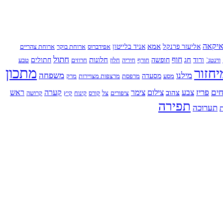
יקאה
אמא
אליעזר פרנקל
אניד בלייטון
אפידברוס
ארוחת בוקר
ארוחת צהריים
חתול
חוף
חג
חלונות
ווינטג`
ורוד
חופשה
חורף
חיריה
חלון
חרוזים
חתולים
טבע
מתכון
יחזור
מילנו
משפחה
מסע
מסעדה
מרפסת
מרצפות מצויירות
מרק
ים
פריז
צבע
צילום
צימר
קערה
ראש
צהוב
ציפורים
צל
קורס
קינוח
קיץ
קרושה
תפירה
תערוכה