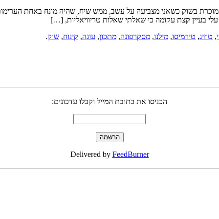
י בעיין קצת עקומה כי שאלתי שאלות טריוויאליות, […]
,
טוזיג
,
טירמיסו
,
מילנו
,
מסקרפונה
,
מתכון
,
עוגה
,
קינוח
,
שוק
.
הכניסו את כתובת המייל וקבלו עדכונים:
Delivered by
FeedBurner