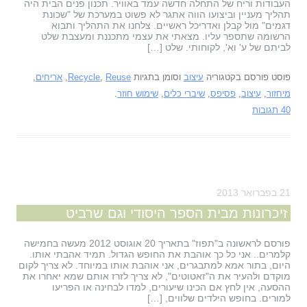
העבודות וריח של התחלה חדשה עמד באוויר. תכנון פנים הבית היה
תהליך מעניין וביצועו הווה אתגר לא פשוט במערכת של "שכונת
דגמים" מול קבלן ואדריכל ראשיים. צלחנו את התהליך ותבוא
הרשומה שתספר עליו. מצאתי את עצמי מתכננת ומעצבת שלט
לביתם של ע' וא', לקוחותי. שלט […]
פוסט פורסם בקטגוריה
עיצוב
וסומן בתגיות
Reuse
,
Recycle
,
אריחים
,
מיחזור
,
עיצוב
,
פסיפס
,
שיברי כלים
,
שימוש חוזר
.
40 תגובות
21 בפברואר 2013
זיכרונות מבית הספר היסודי וגם שרביט
פורסם לראשונה ב"תפוז" בתאריך 20 אוגוסט 2012 מעשה בחמישה
קלמרים.. אני כל כך אוהבת את החופש הגדול. תמיד אהבתי אותו.
היום, בתור אמא למתבגרים, אני אוהבת אותו במיוחד. לא צריך לקום
מוקדם ולהעיר את ה"זאטוטים", לא צריך לזרז אותם שמא יאחרו את
ההסעה, אין לחץ אם הכינו שיעורים, למדו לבחינה או הפריעו
למורים. בחופש הילדים שלווים, […]