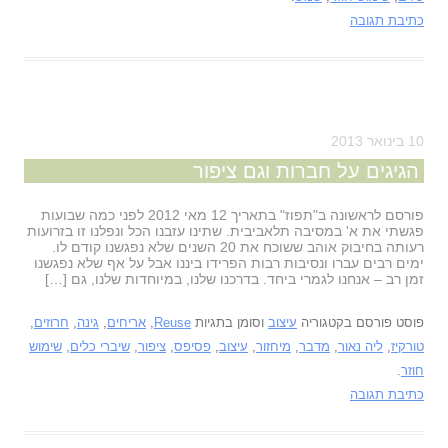
כתיבת תגובה
10 בינואר 2013
הגיגים על חברות וגם ציפור
פורסם לראשונה ב"תפוז" בתאריך 12 מאי 2012 לפני כמה שבועות
פגשתי את א' במסיבה תלאביבית. שתינו עזבנו הכל ונפלנו זו בזרועות
רעותה בחיבוק אוהב ששוכח את 20 השנים שלא נפגשנו קודם לו.
ימים רבים עברו ונסיבות רבות הפרידו ביננו אבל על אף שלא נפגשנו
זמן רב – אנחנו לגמרי ביחד. בדרכנו שלנו, במיוחדות שלנו, גם […]
פוסט פורסם בקטגוריה
עיצוב
וסומן בתגיות
Reuse
,
אריחים
,
גינה
,
חרוזים
,
טורקיז
,
ליה נאור
,
מדבר
,
מיחזור
,
עיצוב
,
פסיפס
,
ציפור
,
שיברי כלים
,
שימוש
חוזר
.
כתיבת תגובה