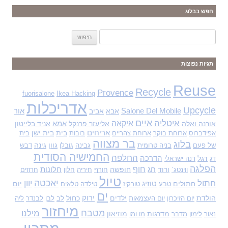
חפש בבלוג
ח
י
פ
תגיות נפוצות
ו
ש
Reuse
Recycle
Provence
fuorisalone
Ikea Hacking
:
אדריכלות
Upcycle
Salone Del Mobile
אבא
אביב
אור
איים
איטליה
איקאה
אורנה ואלה
אליעזר פרנקל
אמא
אניד בלייטון
אריחים
בית
בית ישן
אפידברוס
ארוחת בוקר
ארוחת צהריים
בובות
בית
בר מצווה
בלוג
גוון
גינה
של פעם
בניה טרומית
גבינה
גובלן
דבש
החמישיה הסודית
החלפה
דגל
הדרכה
דג
דנה ישראלי
הפלגה
חוף
ורוד
חג
חופשה
חלונות
ווינטג`
חורף
חיריה
חלון
חרוזים
טיול
יאכטה
חתול
יוון
חתולים
טוזיג
יום
טבע
טורקיז
טילדה
טלאים
ים
הולדת
ילדים
ירוק
כחול
יום הזיכרון
יום העצמאות
לב
לבן
לבנדר
ליה
מיחזור
מטבח
מילנו
מדרגות
מוזיאון
נאור
לימון
מדבר
מו ומו