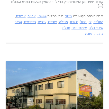
קודם. יצאנו מן המכוניות רק כדי לוודא שאין פגיעות בנפש ושכולם
[…]
פוסט פורסם בקטגוריה
עיצוב
וסומן בתגיות
Reuse
,
אבנים
,
אריחים
,
החלפה
,
ים
,
כחול
,
מולדת
,
מנדלה
,
פסיפס
,
צדפים
,
צפרדעים
,
קערה
,
שיברי כלים
,
שימוש חוזר
,
תכלת
.
כתיבת תגובה