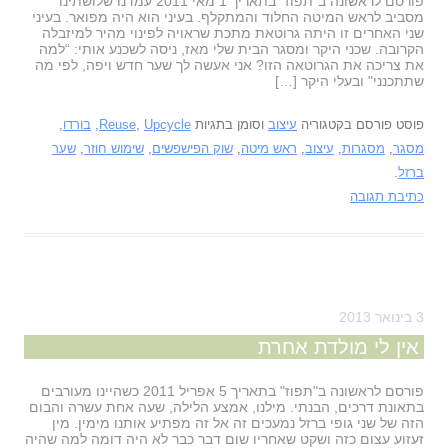
פורסם לראשונה ב"תפוז" בתאריך 1 מאי 2011 עמדנו שלושתינו
מסביב לראש המיטה החלוד והמתקלף. בעיני הוא היה מפואר. בעיני
שני האחרים זו היתה גרוטאת מתכת שראויה לפינוי מהיר למיזבלה
הקרובה. שכני היקר ומסגר הבית שלי מאז, ניסה לשכנע אותי: “למה
את צריכה את הגרוטאה הזו? אני אעשה לך שער חדש ויפה, לפי מה
שתתכנני" ובעלי היקר […]
פוסט פורסם בקטגוריה
עיצוב
וסומן בתגיות
Upcycle
,
Reuse
,
בורדו
,
מסגר
,
מסגרות
,
עיצוב
,
ראש מיטה
,
שוק הפישפשים
,
שימוש חוזר
,
שער
ברזל
.
כתיבת תגובה
3 בינואר 2013
אין לי מולדת אחרת
פורסם לראשונה ב"תפוז" בתאריך 5 אפריל 2011 כשהיינו מעורבים
בתאונת דרכים, הבנתי. מילנו, אמצע הלילה, שעה אחת עשרה והבום
הזה של שני גופי ברזל נמעכים זה אל זה מפתיע אותנו מימין. מין
זעזוע עצום כזה ושקט שאחריו שום דבר כבר לא היה דומה למה שהיה