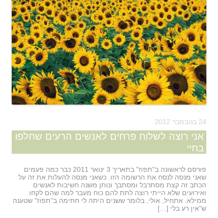
24 בנובמבר 2012
אני רוצה לשלוח פרחים לאנשים הרעים שחלפו
בחיי
פורסם לראשונה ב"תפוז" בתאריך 3 ינואר 2011 כבר כמה פעמים
שאני מנסה לנסח את הרשומה הזו. כשאני מנסה להעלות את זה על
הכתב זה קצת מסתרבל ומסתבך ונותן משנה חשיבות לאנשים
ואירועים שלא הייתי רוצה לתת להם כוח מעבר למה שהם לקחו
ממילא. אתחיל, אולי, בלומר ששנים היתה לי חתימה ב"תפוז" שטענה
ש"אין רע בלי […]