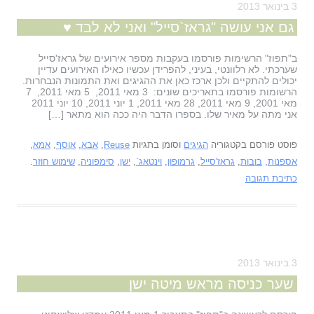
3 בינואר 2013
גם אני עושה "גראז`סייל" ואני לא לבד ♥
ב"תפוז" הרשימות פורסמו בעקבות מספר אירועים של גראז'סייל
שערכתי. לא רלוונטי, בעיני, להפרידן עכשיו כאילו האירועים עדיין
יכולים להתקיים ולכן ארכז כאן את ההגיגים ואת התמונות הנבחרות.
הרשומות פורסמו בתאריכים שונים: 3 מאי 2011, 5 מאי 2011, 7
מאי 2001, 9 מאי 2011, 28 מאי 2011, 1 יוני 2011, 10 יוני 2011
אני מתה על מאיר שלו. בספרו הדבר היה ככה הוא מתאר […]
פוסט פורסם בקטגוריה
הגיגים
וסומן בתגיות
Reuse
,
אבא
,
אוסף
,
אמא
,
אספנות
,
בובות
,
גראז'סייל
,
גרמופון
,
וינטאג`
,
ישן
,
סימפוניה
,
שימוש חוזר
.
כתיבת תגובה
3 בינואר 2013
שער כניסה מראש מיטה ישן