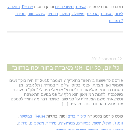
פוסט פורסם בקטגוריה
הגיגים
,
סיפורי בדים
וסומן בתגיות
Reuse
,
החלפה
,
ליבוד
,
מגנטים
,
מרגניות
,
משתלה
,
מתלה
,
פרחים
,
שימוש חוזר
,
תפירה
.
7 תגובות
22 בנובמבר 2012
"כל יום, כל יום, אני מאבדת בחור יפה ברחוב"
פורסם לראשונה ב"תפוז" בתאריך 7 דצמבר 2010 זה היה בוקר נעים
ושמשי ואני מצאתי עצמי בסופו של סיור במוזיאון תל אביב. מן
הסתם ברחתי מהלימודים ב"סדנא" או אולי היה לי "חלון" במערכת.
כשנכנסתי לחנות המוזיאון הוא חלף על פני בפעם הראשונה
וכשיצאתי משם הוא חלף על פני שוב, כשוכח דבר מה וחוזר לפטפט
עם מנהלת החנות. בחור מרשים […]
פוסט פורסם בקטגוריה
סיפורי בדים
וסומן בתגיות
Reuse
,
בבושקה
,
ווינטג`
,
חתול
,
ינשוף
,
כפתורים
,
מטריושקה
,
מיחזור
,
משקפיים
,
נרתיק
,