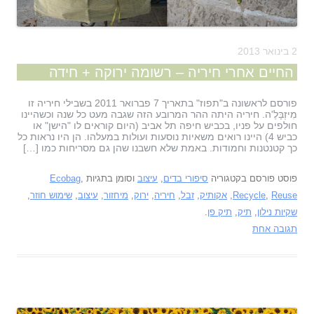
2 בינואר 2013
החיים אחרי חיריה – רשומה ירוקה + חידה
פורסם לראשונה ב"תפוז" בתאריך 7 פברואר 2011 בשבילי חיריה זו
מִיזְבָּלֶ'ה. חיריה היתה ההר המרובע הזה שגבה מעט כל שנה וכשהיינו
חולפים על פניו, בכביש חיפה תל אביב (היום קוראים לו "הישן" או
כביש 4) היינו רואים משאיות נוסעות ועולות במעלהו. הן היו נראות כל
כך קטנטנות וחמודות. באמת שלא חשבנו שהן גם מסריחות כמו […]
פוסט פורסם בקטגוריה
סיפורי בדים
,
עיצוב
וסומן בתגיות
,
Ecobag
Reuse
,
Recycle
,
אקותיק
,
זבל
,
חיריה
,
ירוק
,
מיחזור
,
עיצוב
,
שימוש חוזר
,
שקיות נילון
,
תיק
,
תיק פן
.
תגובה אחת