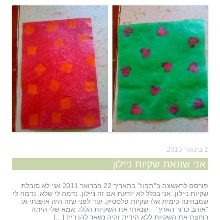
2 בינואר 2013
אני שונאת שקיות ניילון
פורסם לראשונה ב"תפוז" בתאריך 22 פברואר 2011 אני לא סובלת
שקיות ניילון. אני בכלל לא יודעת אם זה ניילון. נדמה לי שלא. נדמה לי
שמבחינה כימית אלו שקיות פלסטיק. עוד לפני שזה היה אופנתי או
"אוהב כדור הארץ" – שנאתי את השקיות הללו. אמא שלי היתה
רוחצת את השקיות ללא הידית והיה נשאר להן ריח […]