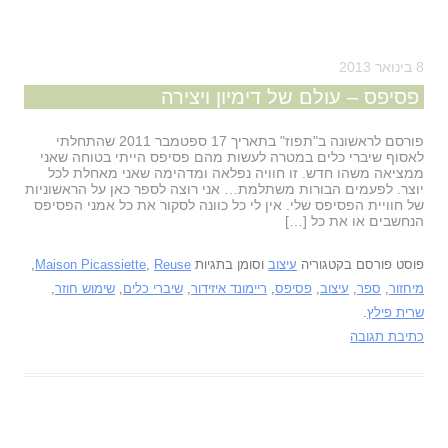
8 בינואר 2013
פסיפס – עולם של דימיון ויצירה
פורסם לראשונה ב"תפוז" בתאריך 17 ספטמבר 2011 שהתחלתי
לאסוף שיברי כלים במטרה לעשות מהם פסיפס הייתי בטוחה שאני
ממציאה משהו חדש. זו חוויה נפלאה ומדהימה שאני מאחלת לכל
יוצר. לפעמים הבורות משתלמת… אני רוצה לספר כאן על הראשוניות
של חוויית הפסיפס שלי. אין לי כל כוונה לסקור את כל אמני הפסיפס
הנחשבים או את כל […]
פוסט פורסם בקטגוריה
עיצוב
וסומן בתגיות
Reuse
,
Maison Picassiette
,
מיחזור
,
ספר
,
עיצוב
,
פסיפס
,
ריימונד איזידור
,
שיברי כלים
,
שימוש חוזר
,
שרית פילץ
.
כתיבת תגובה