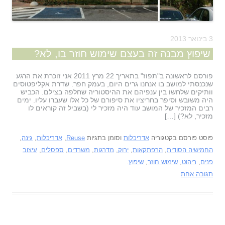
3 בינואר 2013
שיפוץ מבנה זה בעצם שימוש חוזר בו, לא?
פורסם לראשונה ב"תפוז" בתאריך 22 מרץ 2011 אני זוכרת את הרגע
שנכנסתי למושב בו אנחנו גרים היום, בעמק חפר. שדרת אקליפטוסים
וותיקים שלחשו בין ענפיהם את ההיסטוריה שחלפה בצילם. הכביש
היה משובש וסיפר בחריציו את סיפורם של כל אלו שעברו עליו. ימים
רבים המזכיר של המושב עוד היה מזכיר לי (בשביל זה קוראים לו
מזכיר, לא?) […]
פוסט פורסם בקטגוריה
אדריכלות
וסומן בתגיות
Reuse
,
אדריכלות
,
גינה
,
החמישיה הסודית
,
הרפתקאות
,
ירוק
,
מדרגות
,
משרדים
,
ספסלים
,
עיצוב
פנים
,
ריהוט
,
שימוש חוזר
,
שיפוץ
.
תגובה אחת