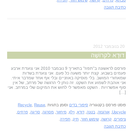
סבתא
,
פרחים
,
קרושה
,
שימוש חוזר
,
תפירה
.
כתיבת תגובה
20 בנובמבר 2012
דוּדָא לקרוֹשֶׁה
פורסם לראשונה ב"תפוז" בתאריך 9 נובמבר 2010 אני צועדת ארבע
פעמים בשבוע. קצת יותר משעה כל פעם. אני צועדת בשדות
שמאחורי המושב. בלי מוסיקה באוזניים ובלי אף אחד שמדבר איתי.
אני אוהבת לשמוע את השקט. זה נותן לי הרגשה של מרחב, של אין
סוף אפשרויות . השקט מאפשר לי לחוש את המיקום שלי במרחב. אני
[…]
פוסט פורסם בקטגוריה
סיפורי בדים
וסומן בתגיות
,
Reuse
,
Recycle
Upcycle
,
אורגנזה
,
בטנה
,
דודא
,
וילון
,
מיחזור
,
מסרגה
,
סריגה
,
פרחים
,
ציפורים
,
קרושה
,
שימוש חוזר
,
תיק
,
תפירה
.
כתיבת תגובה