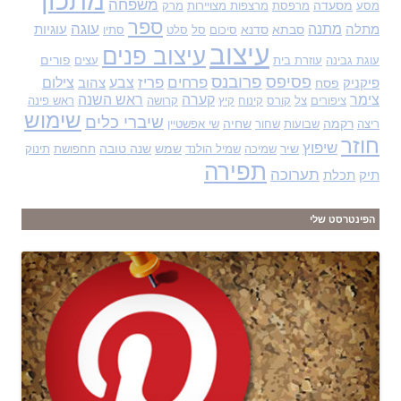
מתכון
משפחה
מסעדה
מסע
מרפסת
מרצפות מצויירות
מרק
ספר
עוגה
מתנה
מתלה
סבתא
סדנא
עוגיות
סיכום
סל
סלט
סתיו
עיצוב
עיצוב פנים
פורים
עוגת גבינה
עוזרת בית
עצים
פסיפס
פרובנס
פרחים
פריז
צבע
צילום
פיקניק
פסח
צהוב
צימר
קערה
ראש השנה
ציפורים
צל
קורס
קינוח
קיץ
קרושה
ראש פינה
שימוש
שיברי כלים
רקמה
שחיה
ריצה
שבועות
שחור
שי אפשטיין
חוזר
שיפוץ
שיר
שמש
שנה טובה
שמיכה
שמיל הולנד
תחפושת
תינוק
תפירה
תערוכה
תיק
תכלת
הפינטרסט שלי