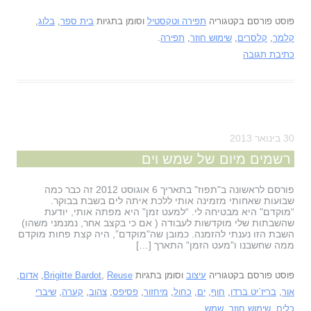
פוסט פורסם בקטגוריה
תפירה וטקסטיל
וסומן בתגיות
בית ספר
,
בלוג
,
קלמר
,
קלסרים
,
שימוש חוזר
,
תפירה
.
כתיבת תגובה
30 בינואר 2013
רשמים מיום של שמש וים
פורסם לראשונה ב"תפוז" בתאריך 6 אוגוסט 2012 זה כבר כמה
שבועות שאחותי מזמינה אותי ללכת איתה לים בשבת בבוקר.
“מוקדם" היא מבטיחה לי. “למעט זמן" היא מפתה אותי, יודעת
שהשבתות שלי מוקדשות לעבודה ( אם כי בקצב אחר, נמנמני משהו)
השבת הזו נענתי להזמנה. כמובן שה"מוקדם”, היה קצת פחות מוקדם
ממה שחשבנו ו"מעט הזמן" התארך […]
פוסט פורסם בקטגוריה
עיצוב
וסומן בתגיות
Reuse
,
Brigitte Bardot
,
אדום
,
אור
,
בריז`יט ברדו
,
חוף
,
ים
,
כחול
,
מיחזור
,
פסיפס
,
צהוב
,
קערה
,
שיברי
כלים
,
שימוש חוזר
,
שמש
.